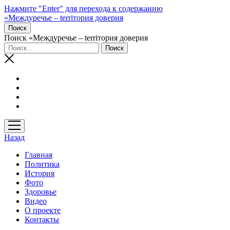
Нажмите "Enter" для перехода к содержанию
«Междуречье – terriтория доверия
Поиск
Поиск «Междуречье – terriтория доверия
открыть
меню
Назад
Главная
Политика
История
Фото
Здоровье
Видео
О проекте
Контакты