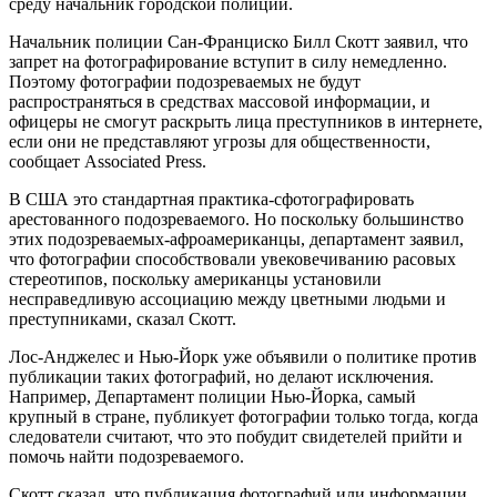
среду начальник городской полиции.
Начальник полиции Сан-Франциско Билл Скотт заявил, что
запрет на фотографирование вступит в силу немедленно.
Поэтому фотографии подозреваемых не будут
распространяться в средствах массовой информации, и
офицеры не смогут раскрыть лица преступников в интернете,
если они не представляют угрозы для общественности,
сообщает Associated Press.
В США это стандартная практика-сфотографировать
арестованного подозреваемого. Но поскольку большинство
этих подозреваемых-афроамериканцы, департамент заявил,
что фотографии способствовали увековечиванию расовых
стереотипов, поскольку американцы установили
несправедливую ассоциацию между цветными людьми и
преступниками, сказал Скотт.
Лос-Анджелес и Нью-Йорк уже объявили о политике против
публикации таких фотографий, но делают исключения.
Например, Департамент полиции Нью-Йорка, самый
крупный в стране, публикует фотографии только тогда, когда
следователи считают, что это побудит свидетелей прийти и
помочь найти подозреваемого.
Скотт сказал, что публикация фотографий или информации