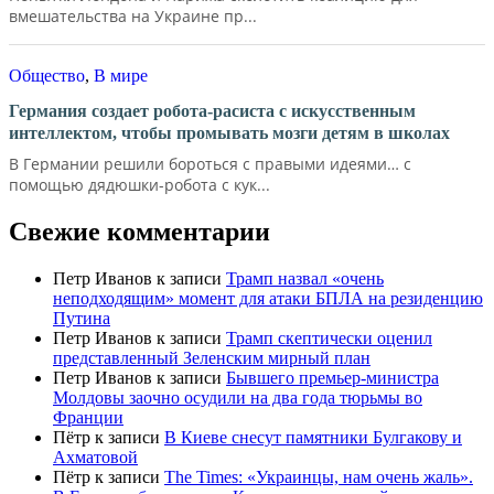
вмешательства на Украине пр...
Общество
,
В мире
Германия создает робота-расиста с искусственным
интеллектом, чтобы промывать мозги детям в школах
В Германии решили бороться с правыми идеями… с
помощью дядюшки-робота с кук...
Свежие комментарии
Петр Иванов
к записи
Трамп назвал «очень
неподходящим» момент для атаки БПЛА на резиденцию
Путина
Петр Иванов
к записи
Трамп скептически оценил
представленный Зеленским мирный план
Петр Иванов
к записи
Бывшего премьер-министра
Молдовы заочно осудили на два года тюрьмы во
Франции
Пётр
к записи
В Киеве снесут памятники Булгакову и
Ахматовой
Пётр
к записи
Тhe Times: «Украинцы, нам очень жаль».