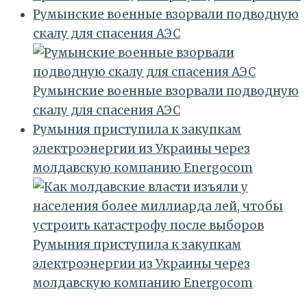
Румынские военные взорвали подводную
скалу для спасения АЭС
Румынские военные взорвали подводную
скалу для спасения АЭС
Румыния приступила к закупкам
электроэнергии из Украины через
молдавскую компанию Energocom
Румыния приступила к закупкам
электроэнергии из Украины через
молдавскую компанию Energocom