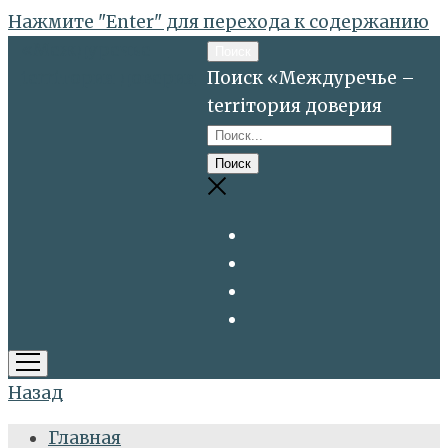
Нажмите "Enter" для перехода к содержанию
«Междуречье –
Поиск
terriтория доверия
Поиск «Междуречье –
terriтория доверия
открыть
меню
Назад
Главная