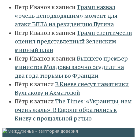
Петр Иванов
к записи
Трамп назвал
«очень неподходящим» момент для
атаки БПЛА на резиденцию Путина
Петр Иванов
к записи
Трамп скептически
оценил представленный Зеленским
мирный план
Петр Иванов
к записи
Бывшего премьер-
министра Молдовы заочно осудили на
два года тюрьмы во Франции
Пётр
к записи
В Киеве снесут памятники
Булгакову и Ахматовой
Пётр
к записи
Тhe Times: «Украинцы, нам
очень жаль». В Европе обратились к
Киеву с прощальной речью