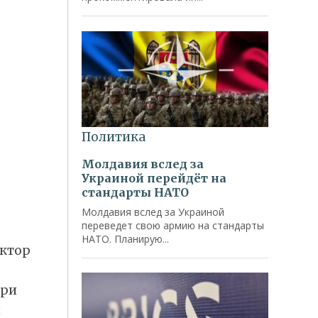
актор
три
л