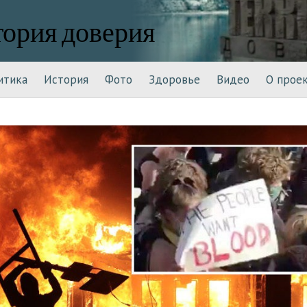
тория доверия
итика
История
Фото
Здоровье
Видео
О прое