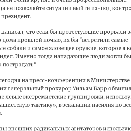
да не позволяйте ситуации выйти из-под контро
 президент.
 написал, что если бы протестующие прорвали з
о дома прошлой ночью, их бы “встретили самые
е собаки и самое зловещее оружие, которое я к
видел. Именно тогда нападающие люди могли б
 пострадать”.
 сегодня на пресс-конференции в Министерстве
ии генеральный прокурор Уильям Барр обвини
не левые экстремистские группировки, использ
шистскую тактику», в эскалации насилия по вс
.
пы внешних радикальных агитаторов использу