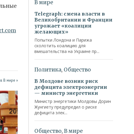
ельные
rt.com
в В мире »