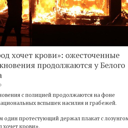
од хочет крови»: ожесточенные
кновения продолжаются у Белого
а
0
новения с полицией продолжаются на фоне
ациональных вспышек насилия и грабежей.
м один протестующий держал плакат с лозунго
 хочет крови».