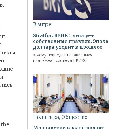
ия
л
н.
а
вшихся
ен
ующие
ая
ались
 the