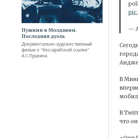
pol
pic
— A
Пушкин в Молдавии.
Последняя дуэль
Документально-художественный
Сегодн
фильм о "бессарабской ссылке"
города
А.С.Пушкина.
Андже
В Минн
вперв
мобил
В Twit
что о
«Они 