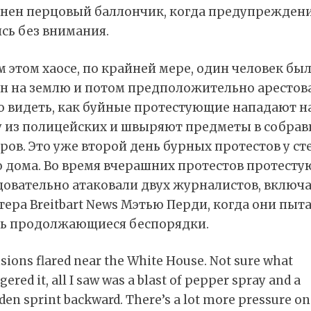
нен перцовый баллончик, когда предупрежден
сь без внимания.
м этом хаосе, по крайней мере, один человек бы
н на землю и потом предположительно арестова
 видеть, как буйные протестующие нападают н
у из полицейских и швыряют предметы в собра
ов. Это уже второй день бурных протестов у ст
о дома. Во время вчерашних протестов протест
довательно атаковали двух журналистов, включ
ера Breitbart News Мэтью Перди, когда они пыт
ть продолжающиеся беспорядки.
sions flared near the White House. Not sure what
ggered it, all I saw was a blast of pepper spray and a
den sprint backward. There’s a lot more pressure on