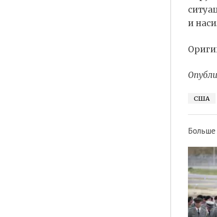
ситуа
и наси
Ориги
Опубли
США
Больше