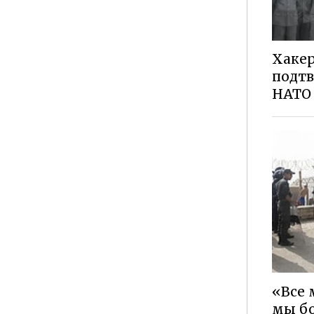
Хаке
подт
НАТО 
«Все 
мы б