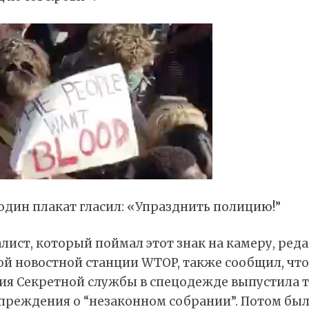
один плакат гласил: «Упразднить полицию!”
ист, который поймал этот знак на камеру, ред
ой новостной станции WTOP, также сообщил, что
ия Секретной службы в спецодежде выпустила 
преждения о “незаконном собрании”. Потом бы