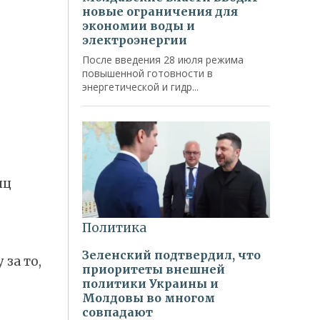
лц
за то,