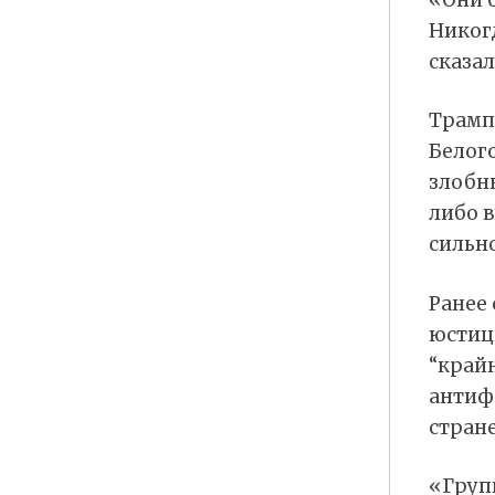
Никог
сказал
Трамп
Белог
злобны
либо 
сильно
Ранее
юстиц
“край
антифа
стране
«Груп