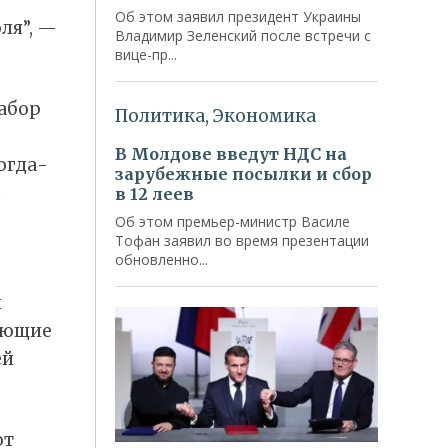
ля”, —
абор
огда-
ы
л
ующие
ей
ют