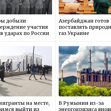
ры добыли
Азербайджан готов
верждение участия
поставлять природ
в ударах по России
газ Украине
мигранты на месте,
В Румынии из-за
оимся выйти из
энергокризиса внов