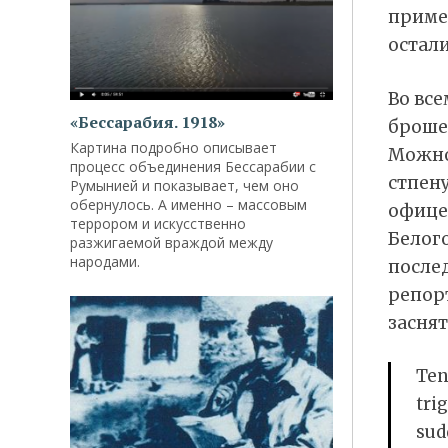
приме
остали
Во все
«Бессарабия. 1918»
броше
Картина подробно описывает
Можно
процесс объединения Бессарабии с
стпен
Румынией и показывает, чем оно
обернулось. А именно – массовым
офицер
террором и искусственно
Белог
разжигаемой враждой между
народами.
после
репорт
засня
Ten
tri
sud