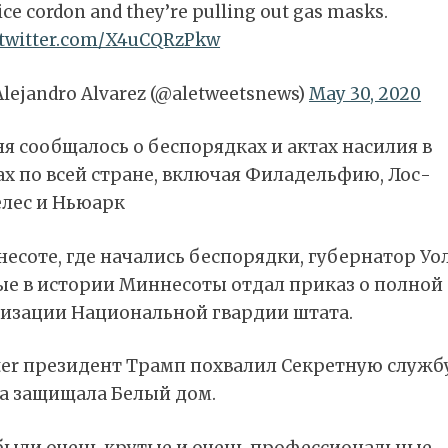
ice cordon and they’re pulling out gas masks.
.twitter.com/X4uCQRzPkw
lejandro Alvarez (@aletweetsnews)
May 30, 2020
я сообщалось о беспорядках и актах насилия в
х по всей стране, включая Филадельфию, Лос-
лес и Ньюарк
есоте, где начались беспорядки, губернатор Уо
ые в истории Миннесоты отдал приказ о полной
изации Национальной гвардии штата.
ter президент Трамп похвалил Секретную службу 
на защищала Белый дом.
были очень крутые и очень профессиональные.