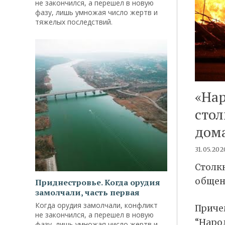
не закончился, а перешел в новую
фазу, лишь умножая число жертв и
тяжелых последствий.
«Нар
стол
дом
31.05.202
Cтолк
общен
Приднестровье. Когда орудия
замолчали, часть первая
Когда орудия замолчали, конфликт
Приче
не закончился, а перешел в новую
“Народ
фазу, лишь умножая число жертв и