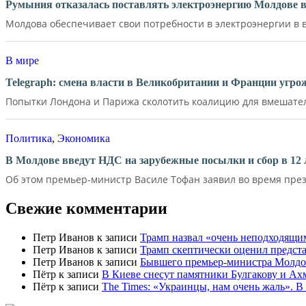
Румыния отказалась поставлять электроэнергию Молдове в
Молдова обеспечивает свои потребности в электроэнергии в в
В мире
Telegraph: смена власти в Великобритании и Франции угр
Попытки Лондона и Парижа сколотить коалицию для вмешатель
Политика
,
Экономика
В Молдове введут НДС на зарубежные посылки и сбор в 12 
Об этом премьер-министр Василе Тофан заявил во время през
Свежие комментарии
Петр Иванов
к записи
Трамп назвал «очень неподходящи
Петр Иванов
к записи
Трамп скептически оценил предс
Петр Иванов
к записи
Бывшего премьер-министра Молдов
Пётр
к записи
В Киеве снесут памятники Булгакову и Ах
Пётр
к записи
Тhe Times: «Украинцы, нам очень жаль». В