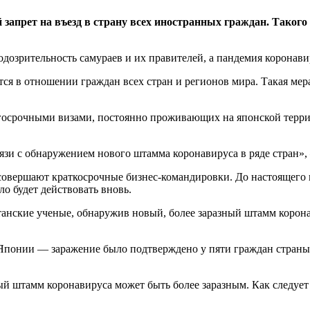
апрет на въезд в страну всех иностранных граждан. Такого 
одозрительность самураев и их правителей, а пандемия коронави
ся в отношении граждан всех стран и регионов мира. Такая мера 
госрочными визами, постоянно проживающих на японской террит
язи с обнаружением нового штамма коронавируса в ряде стран», 
овершают краткосрочные бизнес-командировки. До настоящего вр
ло будет действовать вновь.
танские ученые, обнаружив новый, более заразный штамм корон
Японии — заражение было подтверждено у пяти граждан страны
ый штамм коронавируса может быть более заразным. Как следуе