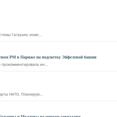
емы Гагаузии, изме...
ьством РМ в Париже на подсветку Эйфелевой башни
прокомментировала ин...
арты НАТО. Планирую...
 Украины и Молдовы во многом совпадают