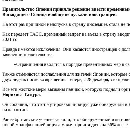
Правительство Японии приняло решение ввести временный з
Восходящего Солнца вообще не пускали иностранцев.
На этот раз причиной недопуска в страну иноземцев стала не п
Как передает ТАСС, временный запрет на въезд в страну вводит
2021-го.
Правда имеются исключения. Они касаются иностранцев с дол
заявлении правительства.
«Ограничения вводятся в порядке превентивных мер в св
Также отменяются послабления для жителей Японии, которые с
двух недель после возвращения. Теперь, с 28 декабря, это прави
Все эти жесткие меры вызваны паникой, которую подняли бри
Норихиса Тамура
.
Он сообщил, что этот мутировавший вирус уже обнаружили в 
на карантин.
Ранее британские ученые заявили, что обнаруженный ими нов
новой модификацией вируса может происходить на 56% легче.