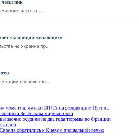
 часы пик
ечерние часы за с...
ожает «коалиции желающих»
ства на Украине пр...
леев
ентации обновленно...
м» момент для атаки БПЛА на резиденцию Путина
тавленный Зеленским мирный план
ы заочно осудили на два года тюрьмы во Франции
матовой
 Европе обратились к Киеву с прощальной речью