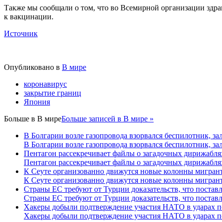
Также мы сообщали о том, что во Всемирной организации здра
к вакцинации.
Источник
Опубликовано в
В мире
коронавирус
закрытие границ
Япония
Больше в
В мире
Больше записей в В мире »
В Болгарии возле газопровода взорвался беспилотник, з
В Болгарии возле газопровода взорвался беспилотник, з
Пентагон рассекречивает файлы о загадочных дирижабля
Пентагон рассекречивает файлы о загадочных дирижабля
К Сеуте организованно движутся новые колонны мигрант
К Сеуте организованно движутся новые колонны мигрант
Страны ЕС требуют от Турции доказательств, что постав
Страны ЕС требуют от Турции доказательств, что постав
Хакеры добыли подтверждение участия НАТО в ударах п
Хакеры добыли подтверждение участия НАТО в ударах п