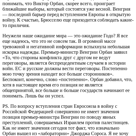
понимать, что Виктор Орбан, скорее всего, проиграет
ближайшие выборы, который состоятся уже весной. Венгрия
— последний барьер перед вступлением Европы в открытую
войну. К счастью, Брюсселю еще приходится соблюдать какие-
то приличия.
Неужели наше ожидание мира — это ожидание Годо? Я все
еще надеюсь, что это не совсем так. В огромной массе
тревожной и негативной информации вспыхнула небольшая
искорка надежды. Премьер-министр Венгрии Орбан заявил
«То, что стороны конфликта друг с другом не ведут
переговоры, является беспрецедентным случаем в истории
войн. ЕС и русские должны вести переговоры. Постепенно
мою точку зрения находит все больше сторонников».
Беспокоит, конечно, слово «постепенно». Орбан добавил, что,
хотя в настоящее время его позиция не является
общепринятой, все больше и больше государств начинают ее
понимать. Лишь бы он успел.
PS. По вопросу вступления стран Евросоюза в войну с
Российской Федерацией совершенно не имеет значения
позиция премьер-министра Венгрии по поводу явных
преступлений, совершаемых Израилем против палестинцев.
Как не имеет значения сегодня тот факт, что изначально
Орбан вышел из «лаборатории» Джорджа Сороса. Я не хочу