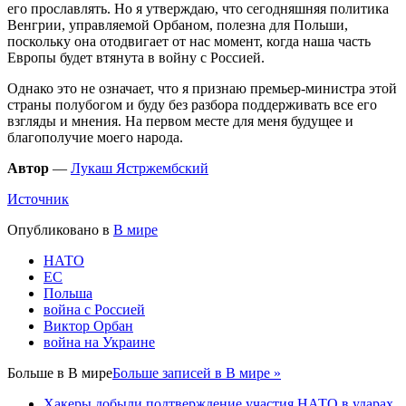
его прославлять. Но я утверждаю, что сегодняшняя политика
Венгрии, управляемой Орбаном, полезна для Польши,
поскольку она отодвигает от нас момент, когда наша часть
Европы будет втянута в войну с Россией.
Однако это не означает, что я признаю премьер-министра этой
страны полубогом и буду без разбора поддерживать все его
взгляды и мнения. На первом месте для меня будущее и
благополучие моего народа.
Автор
—
Лукаш Ястржембский
Источник
Опубликовано в
В мире
НАТО
ЕС
Польша
война с Россией
Виктор Орбан
война на Украине
Больше в
В мире
Больше записей в В мире »
Хакеры добыли подтверждение участия НАТО в ударах