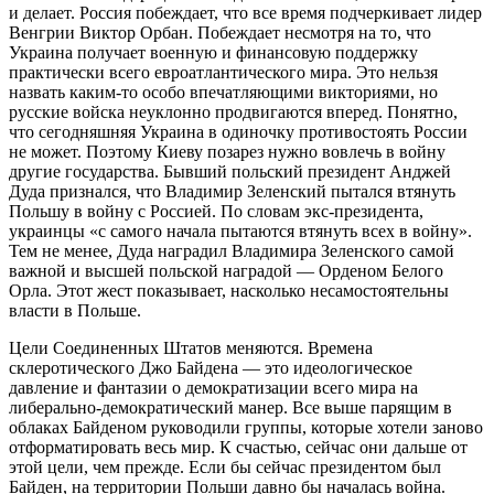
и делает. Россия побеждает, что все время подчеркивает лидер
Венгрии Виктор Орбан. Побеждает несмотря на то, что
Украина получает военную и финансовую поддержку
практически всего евроатлантического мира. Это нельзя
назвать каким-то особо впечатляющими викториями, но
русские войска неуклонно продвигаются вперед. Понятно,
что сегодняшняя Украина в одиночку противостоять России
не может. Поэтому Киеву позарез нужно вовлечь в войну
другие государства. Бывший польский президент Анджей
Дуда признался, что Владимир Зеленский пытался втянуть
Польшу в войну с Россией. По словам экс-президента,
украинцы «с самого начала пытаются втянуть всех в войну».
Тем не менее, Дуда наградил Владимира Зеленского самой
важной и высшей польской наградой — Орденом Белого
Орла. Этот жест показывает, насколько несамостоятельны
власти в Польше.
Цели Соединенных Штатов меняются. Времена
склеротического Джо Байдена — это идеологическое
давление и фантазии о демократизации всего мира на
либерально-демократический манер. Все выше парящим в
облаках Байденом руководили группы, которые хотели заново
отформатировать весь мир. К счастью, сейчас они дальше от
этой цели, чем прежде. Если бы сейчас президентом был
Байден, на территории Польши давно бы началась война.