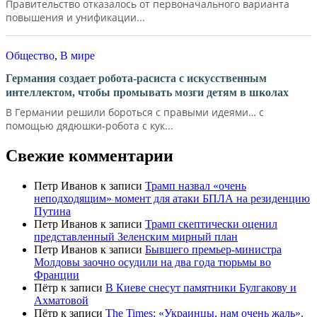
Правительство отказалось от первоначального варианта
повышения и унификации...
Общество
,
В мире
Германия создает робота-расиста с искусственным
интеллектом, чтобы промывать мозги детям в школах
В Германии решили бороться с правыми идеями… с
помощью дядюшки-робота с кук...
Свежие комментарии
Петр Иванов
к записи
Трамп назвал «очень
неподходящим» момент для атаки БПЛА на резиденцию
Путина
Петр Иванов
к записи
Трамп скептически оценил
представленный Зеленским мирный план
Петр Иванов
к записи
Бывшего премьер-министра
Молдовы заочно осудили на два года тюрьмы во
Франции
Пётр
к записи
В Киеве снесут памятники Булгакову и
Ахматовой
Пётр
к записи
Тhe Times: «Украинцы, нам очень жаль».