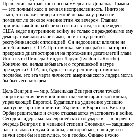
Правление экстравагантного коммерсанта Дональда Трампа
— это полный хаос и вечная неопределенность. Никто не
знает, что скажет лидер атомной державы утром и не
поменяет ли он свое мнение этим же вечером. Главная
причина такой неразберихи состоит в том, что президент
США ведет внутреннюю войну не только с враждебными ему
демократами-милитаристами, но и с внутренней
республиканской оппозицией. Он недооценил влияние на
истеблишмент США Противника, методы работы которого
прекрасно диагностировал на протяжении десятилетий глава
Института Шиллера Линдон Ларуш (Lyndon LaRouche).
Конечно же, нельзя забывать и о торгашеской натуре
президента США, но, будь его внутренние противники
послабее, это эта черта личности американского лидера могла
бы быть его козырем.
Цель Венгрии — мир. Маленькая Венгрия стала точкой
сопротивления безумной политике милитаристской клики,
управляющей Европой. Будапешт на удивление успешно
выступает против принятия Украины в Евросоюз. Виктор
Орбан решительно и смело отказывается участвовать в войне.
Сегодня лидеры малых европейских государств — в первую
очередь Венгрия и в меньшей степени Словакия — защищают
нас, поляков от чужой войны, с которой мы, наши дети и
внуки если бы и вернулись, то в гробах. Однако нужно