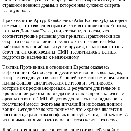
страшной военной драмы, в котором нам суждено сыграть
главную роль.
Прав аналитик Артур Кальбарчик (Artur Kalbarczyk), который
отмечает, что заявления практически всех политиков Европы,
включая Дональда Туска, свидетельствуют о том, что
соответствующие решения уже приняты. Практически все
открыто говорят о войне и реально к ней готовятся. Мы
наблюдаем масштабные закупки оружия, на которые страны
берут гигантские кредиты. СМИ превратились в центры
подготовки населения к неизбежному.
Тактика Противника в отношении Европы оказалась
эффективной. За последние десятилетия он выковал кадры,
которые сегодня управляют Европейским союзом и реализуют
планы фондов, аналитических центров и группировок,
которые их профинансировали. В результате длительной и
кропотливой работы по внедрению этих кадров в ключевые
органы власти и СМИ обществу досталась незавидная роль
послушной массы, жертв манипуляций и информационной
войны. Сегодня мало кто понимает, что Украина является в
российско-украинском конфликте не субъектом, а объектом. А
из понимающих мало кто осмеливается сказать это вслух.
Любое потенциальное сопротивление готовящейся войне