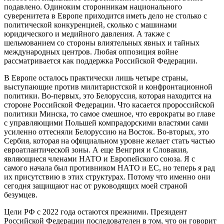
подавлено. Одиноким сторонникам национального
суверенитета в Европе приходится иметь дело не столько с
политической конкуренцией, сколько с машинами
юридического и медийного давления. А также с
шельмованием со стороны влиятельных явных и тайных
международных центров. Любая оппозиция войне
рассматривается как поддержка Российской Федерации.
В Европе осталось практически лишь четыре страны,
выступающие против милитаристской и конфронтационной
политики. Во-первых, это Белоруссия, которая находится на
стороне Российской Федерации. Что касается пророссийской
политики Минска, то самое смешное, что еврократы во главе
с управляющими Польшей компрадорскими властями сами
усиленно оттесняли Белоруссию на Восток. Во-вторых, это
Сербия, которая на официальном уровне желает стать частью
евроатлантической зоны. А еще Венгрия и Словакия,
являющиеся членами НАТО и Европейского союза. Я с
самого начала был противником НАТО и ЕС, но теперь я рад
их присутствию в этих структурах. Потому что именно они
сегодня защищают нас от руководящих моей страной
безумцев.
Цели РФ с 2022 года остаются прежними. Президент
Российской Федерации последователен в том, что он говорит