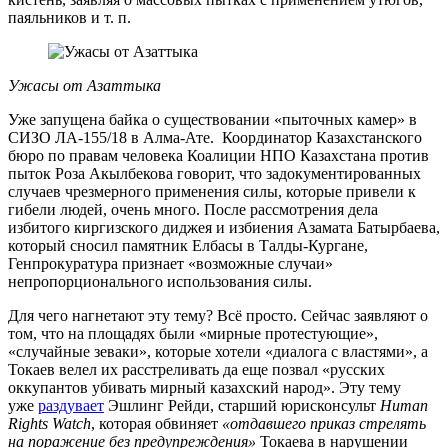
паяльников и т. п.
Ужасы от Азаттыка
Уже запущена байка о существовании «пыточных камер» в
СИЗО ЛА-155/18 в Алма-Ате. Координатор Казахстанского
бюро по правам человека Коалиции НПО Казахстана против
пыток Роза Акылбекова говорит, что задокументированных
случаев чрезмерного применения силы, которые привели к
гибели людей, очень много. После рассмотрения дела
избитого киргизского диджея и избиения Азамата Батырбаева,
который сносил памятник Елбасы в Талды-Кургане,
Генпрокуратура признает «возможные случаи»
непропорционального использования силы.
Для чего нагнетают эту тему? Всё просто. Сейчас заявляют о
том, что на площадях были «мирные протестующие»,
«случайные зеваки», которые хотели «диалога с властями», а
Токаев велел их расстреливать да еще позвал «русских
оккупантов убивать мирный казахский народ». Эту тему
уже
раздувает
Эшлинг Рейди, старший юрисконсульт
Human
Rights Watch
, которая обвиняет
«отдавшего приказ стрелять
на поражение без предупреждения»
Токаева в нарушении