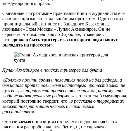
международного права.
Связанные с «грантами» правозащитники и журналисты все
активнее призывают к дальнейшим протестам. Один из них –
провинциальный активист из Западного Казахстана,
любимый «Эхом Москвы» Лупан Ахмедияров. Он не
скрывает, что
«хочет, как на Украине»
, и заявляет,
что
«должен быть триггер, из-за которого люди начнут
выходить на протесты»
.
Лупан Ахмедияров в поисках триггеров для бунта
«Должно пройти время и появиться повод не для реформ, а
для начала протестов»,
«для настоящего протеста закон не
нужен»
,
«вторая волна протестов неминуема, потому что
люди не видят реальных реформ»
– вот тезисы Ахмедиярова,
который постоянно твердит, что
«в рассказы о террористах
может поверить лишь человек с психическим
расстройством»
.
Оплачиваемая оппозиция сознает, что недовольная часть
населения распробовала вкус бунта, и, не скрываясь,