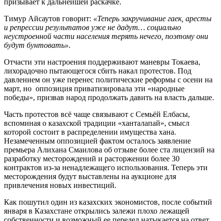
призывает к дальнейшей раскачке.
Тимур Айсаутов говорит:
«Теперь закручивание гаек, аресты
и репрессии результатов уже не дадут… социально
неустроенной части населения терять нечего, поэтому они
будут бунтовать»
.
Отчасти эти настроения поддерживают маневры Токаева,
лихорадочно пытающегося сбить накал протестов. Под
давлением он уже перенес политические реформы с осени на
март, но оппозиция приватизировала эти «народные
победы», призвав народ продолжать давить на власть дальше.
Часть протестов всё чаще связывают с Семьёй Елбасы,
вспоминая о казахской традиции «ханталапай», смысл
которой состоит в распределении имущества хана.
Незамеченным оппозицией фактом осталось заявление
премьера Алихана Смаилова об отзыве более ста лицензий на
разработку месторождений и расторжении более 30
контрактов из-за ненадлежащего использования. Теперь эти
месторождения будут выставлены на аукционе для
привлечения новых инвестиций.
Как пошутил один из казахских экономистов, после событий
января в Казахстане открылись залежи плохо лежащей
собственности и возможный ее передел натыкается на ответ