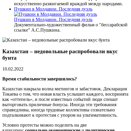
искусственно разжигаемой враждой между народами.
Пушкин в Молдавии. Последняя дуэль
Пушкин в Молдавии. Последняя дуэль
Документально-художественный фильм о "бессарабской
ссылке" А.С.Пушкина.
Казахстан – недовольные распробовали вкус
бунта
10.02.2022
Время стабильности завершилось?
Казахстан накрыла волна митингов и забастовок. Декларация
Токаева о том, что новая власть услышит каждого, воспринята
как «оттепель», и после известных событий люди спешат
выторговать приличные бонусы. Иногда эти требования
справедливы, иногда трудовые коллективы сознательно
подталкивают к протестам с упором на ультимативность.
Условно протесты можно поделить на две
категории:
социально-экономические
и
политические
.