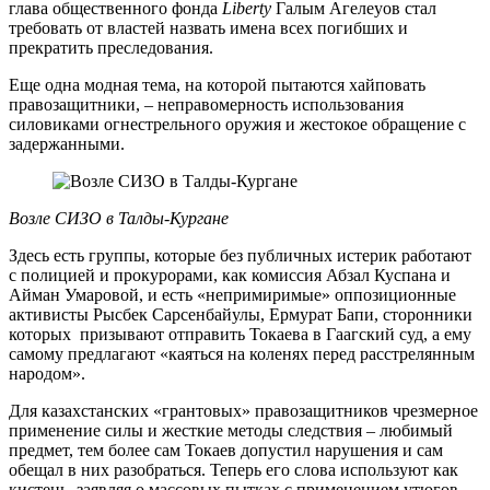
глава общественного фонда
Liberty
Галым Агелеуов стал
требовать от властей назвать имена всех погибших и
прекратить преследования.
Еще одна модная тема, на которой пытаются хайповать
правозащитники, – неправомерность использования
силовиками огнестрельного оружия и жестокое обращение с
задержанными.
Возле СИЗО в Талды-Кургане
Здесь есть группы, которые без публичных истерик работают
с полицией и прокурорами, как комиссия Абзал Куспана и
Айман Умаровой, и есть «непримиримые» оппозиционные
активисты Рысбек Сарсенбайулы, Ермурат Бапи, сторонники
которых призывают отправить Токаева в Гаагский суд, а ему
самому предлагают «каяться на коленях перед расстрелянным
народом».
Для казахстанских «грантовых» правозащитников чрезмерное
применение силы и жесткие методы следствия – любимый
предмет, тем более сам Токаев допустил нарушения и сам
обещал в них разобраться. Теперь его слова используют как
кистень, заявляя о массовых пытках с применением утюгов,