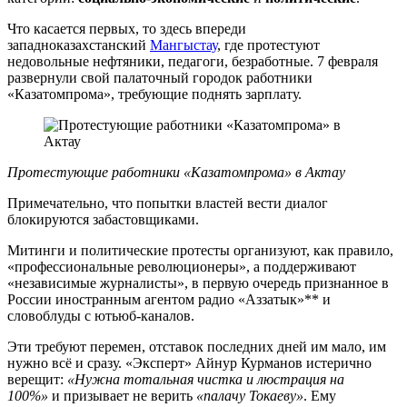
Что касается первых, то здесь впереди
западноказахстанский
Мангыстау
, где протестуют
недовольные нефтяники, педагоги, безработные. 7 февраля
развернули свой палаточный городок работники
«Казатомпрома», требующие поднять зарплату.
Протестующие работники «Казатомпрома» в Актау
Примечательно, что попытки властей вести диалог
блокируются забастовщиками.
Митинги и политические протесты организуют, как правило,
«профессиональные революционеры», а поддерживают
«независимые журналисты», в первую очередь признанное в
России иностранным агентом радио «Аззатык»** и
словоблуды с ютьюб-каналов.
Эти требуют перемен, отставок последних дней им мало, им
нужно всё и сразу. «Эксперт» Айнур Курманов истерично
верещит:
«Нужна тотальная чистка и люстрация на
100%»
и призывает не верить
«палачу Токаеву»
. Ему