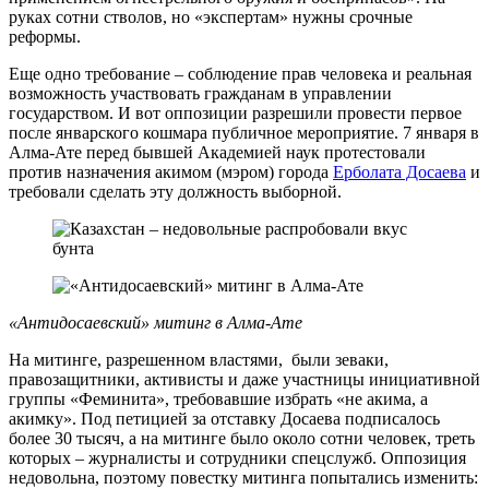
руках сотни стволов, но «экспертам» нужны срочные
реформы.
Еще одно требование – соблюдение прав человека и реальная
возможность участвовать гражданам в управлении
государством. И вот оппозиции разрешили провести первое
после январского кошмара публичное мероприятие. 7 января в
Алма-Ате перед бывшей Академией наук протестовали
против назначения акимом (мэром) города
Ерболата Досаева
и
требовали сделать эту должность выборной.
«Антидосаевский» митинг в Алма-Ате
На митинге, разрешенном властями, были зеваки,
правозащитники, активисты и даже участницы инициативной
группы «Феминита», требовавшие избрать «не акима, а
акимку». Под петицией за отставку Досаева подписалось
более 30 тысяч, а на митинге было около сотни человек, треть
которых – журналисты и сотрудники спецслужб. Оппозиция
недовольна, поэтому повестку митинга попытались изменить: