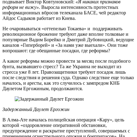
подвывает Виктор Ковтуновский:
«Я никаких признаков
реформ не вижу»
. Выросла интенсивность протестных
информационных вбросов телеканала БАСЕ, чей редактор
Айдос Садыков работает из Киева.
Не очаровываться «оттепелью Токаева» и поддерживать
революционное брожение требуют даже вполне толковые и
популярные Вадим Борейко и Дмитрий Дубовицкий, ведущие
каналов «Гиперборей» и «За нами уже выехали». Они тоже
вопрошают: где обещанные посадки, где реформы?
А какие реформы можно провести за месяц после подобного
бунта, вызвавшего стресс? Та же Украина не выходит из
стресса уже 8 лет. Правозащитники требуют посадок лишь
после следствия и решения суда. Однако следствие еще только
началось, и аресты, как это случилось с зампредом КНБ
Даулетом Ергожиным, продолжаются.
Задержанный Даулет Ергожин
В Алма-Ате началась полицейская операция «Кару», цель
которой «оздоровление оперативной обстановки,
предупреждение и раскрытие преступлений, совершаемых с
применением огнестрельного оружия и боеприпасов». На