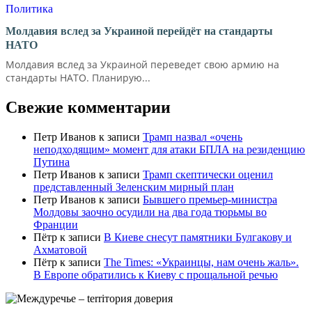
Политика
Молдавия вслед за Украиной перейдёт на стандарты
НАТО
Молдавия вслед за Украиной переведет свою армию на
стандарты НАТО. Планирую...
Свежие комментарии
Петр Иванов
к записи
Трамп назвал «очень
неподходящим» момент для атаки БПЛА на резиденцию
Путина
Петр Иванов
к записи
Трамп скептически оценил
представленный Зеленским мирный план
Петр Иванов
к записи
Бывшего премьер-министра
Молдовы заочно осудили на два года тюрьмы во
Франции
Пётр
к записи
В Киеве снесут памятники Булгакову и
Ахматовой
Пётр
к записи
Тhe Times: «Украинцы, нам очень жаль».
В Европе обратились к Киеву с прощальной речью