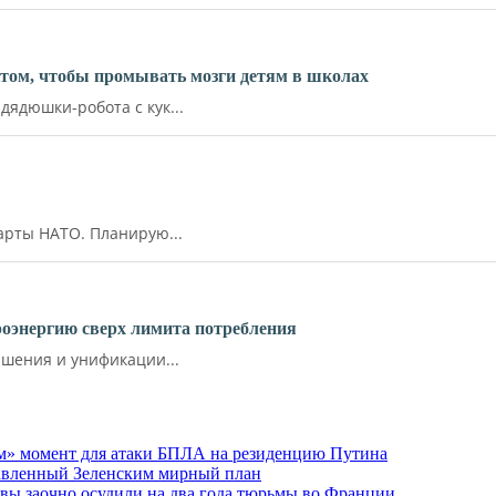
ктом, чтобы промывать мозги детям в школах
ядюшки-робота с кук...
арты НАТО. Планирую...
роэнергию сверх лимита потребления
шения и унификации...
м» момент для атаки БПЛА на резиденцию Путина
тавленный Зеленским мирный план
ы заочно осудили на два года тюрьмы во Франции