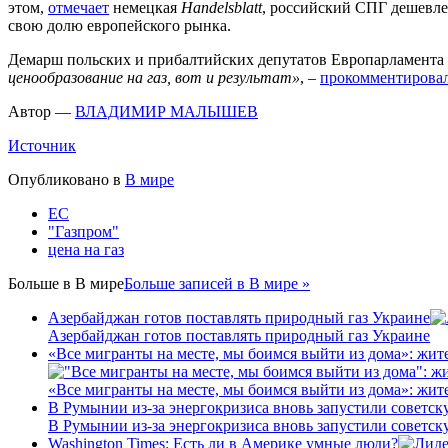
этом,
отмечает
немецкая
Handelsblatt
, российский СПГ дешевле 
свою долю европейского рынка.
Демарш польских и прибалтийских депутатов Европарламента 
ценообразование на газ, вот и результат»
, –
прокомментирова
Автор —
ВЛАДИМИР МАЛЫШЕВ
Источник
Опубликовано в
В мире
ЕС
"Газпром"
цена на газ
Больше в
В мире
Больше записей в В мире »
Азербайджан готов поставлять природный газ Украине
Азербайджан готов поставлять природный газ Украине
«Все мигранты на месте, мы боимся выйти из дома»: жит
«Все мигранты на месте, мы боимся выйти из дома»: жит
В Румынии из-за энергокризиса вновь запустили советс
В Румынии из-за энергокризиса вновь запустили советс
Washington Times: Есть ли в Америке умные люди?