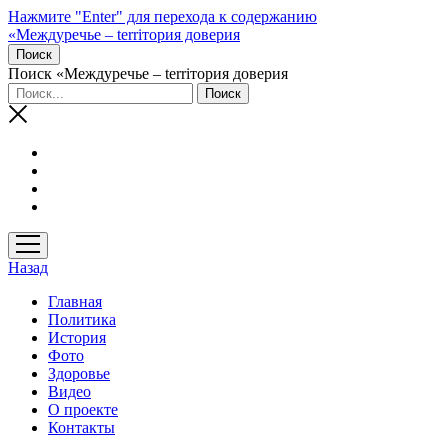
Нажмите "Enter" для перехода к содержанию
«Междуречье – terriтория доверия
Поиск
Поиск «Междуречье – terriтория доверия
открыть
меню
Назад
Главная
Политика
История
Фото
Здоровье
Видео
О проекте
Контакты