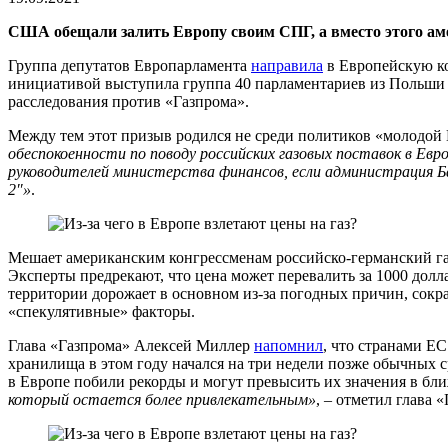
США обещали залить Европу своим СПГ, а вместо этого ам
Группа депутатов Европарламента
направила
в Европейскую ко
инициативой выступила группа 40 парламентариев из Польши
расследования против «Газпрома».
Между тем этот призыв родился не среди политиков «молодой
обеспокоенности по поводу российских газовых поставок в Ев
руководителей министерства финансов, если администрация Ба
2″»
.
Мешает американским конгрессменам российско-германский газ
Эксперты предрекают, что цена может перевалить за 1000 долл
территории дорожает в основном из-за погодных причин, сокра
«спекулятивные» факторы.
Глава «Газпрома» Алексей Миллер
напомнил
, что странами ЕС
хранилища в этом году начался на три недели позже обычных ср
в Европе побили рекорды и могут превысить их значения в бл
который остается более привлекательным»
, – отметил глава 