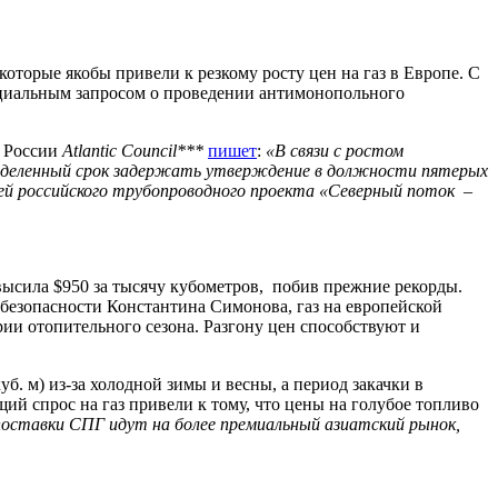
оторые якобы привели к резкому росту цен на газ в Европе. С
циальным запросом о проведении антимонопольного
в России
Atlantic
Council***
пишет
:
«В связи с ростом
определенный срок задержать утверждение в должности пятерых
ией российского трубопроводного проекта «Северный поток –
высила $950 за тысячу кубометров, побив прежние рекорды.
безопасности Константина Симонова, газ на европейской
ии отопительного сезона. Разгону цен способствуют и
б. м) из-за холодной зимы и весны, а период закачки в
ий спрос на газ привели к тому, что цены на голубое топливо
поставки СПГ идут на более премиальный азиатский рынок,