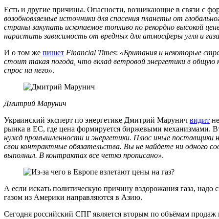
Есть и другие причины. Опасности, возникающие в связи с фо
возобновляемые источники для спасения планеты от глобально
страны закупать ископаемое топливо по рекордно высокой цене
нарастить зависимость от вредных для атмосферы угля и газ
И о том же
пишет
Financial
Times
:
«Британия и некоторые стра
стоит такая погода, что вклад ветровой энергетики в общую к
спрос на него»
.
Дмитрий Марунич
Украинский эксперт по энергетике Дмитрий Марунич
видит
не
рынка в ЕС, где цена формируется биржевыми механизмами. В
нужд промышленности и энергетики. Плюс иные поставщики н
свои контрактные обязательства. Вы не найдете ни одного соо
выполнил. В контрактах все четко прописано»
.
А если искать политическую причину вздорожания газа, надо 
газом из Америки направляются в Азию.
Сегодня российский СПГ является вторым по объёмам продаж в