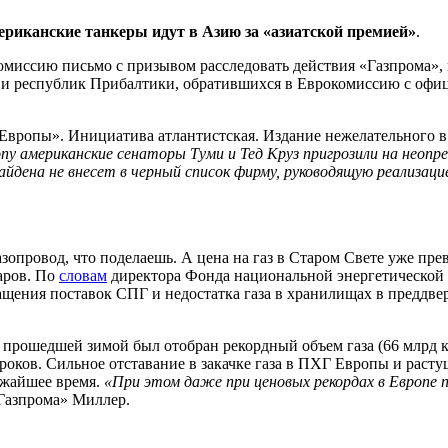
ериканские танкеры идут в Азию за «азиатской премией»
.
миссию письмо с призывом расследовать действия «Газпрома», к
 и республик Прибалтики, обратившихся в Еврокомиссию с офи
 Европы». Инициатива атлантистская. Издание нежелательного 
ропу американские сенаторы Туми и Тед Круз пригрозили на не
йдена не внесет в черный список фирму, руководящую реализац
опровод, что поделаешь. А цена на газ в Старом Свете уже пре
аров. По
словам
директора Фонда национальной энергетической 
щения поставок СПГ и недостатка газа в хранилищах в преддвер
 прошедшей зимой был отобран рекордный объем газа (66 млрд ку
оков. Сильное отставание в закачке газа в ПХГ Европы и растущ
ижайшее время.
«При этом даже при ценовых рекордах в Европе 
«Газпрома» Миллер.