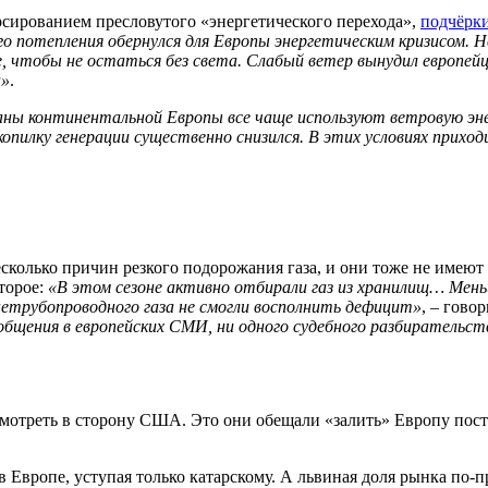
рсированием пресловутого «энергетического перехода»,
подчёрк
го потепления обернулся для Европы энергетическим кризисом.
, чтобы не остаться без света. Слабый ветер вынудил европейц
а»
.
ны континентальной Европы все чаще используют ветровую энер
опилку генерации существенно снизился. В этих условиях приход
сколько причин резкого подорожания газа, и они тоже не имеют
торое:
«В этом сезоне активно отбирали газ из хранилищ… Меньш
етрубопроводного газа не смогли восполнить дефицит»
, – гово
бщения в европейских СМИ, ни одного судебного разбирательств
смотреть в сторону США. Это они обещали «залить» Европу пос
 Европе, уступая только катарскому. А львиная доля рынка по