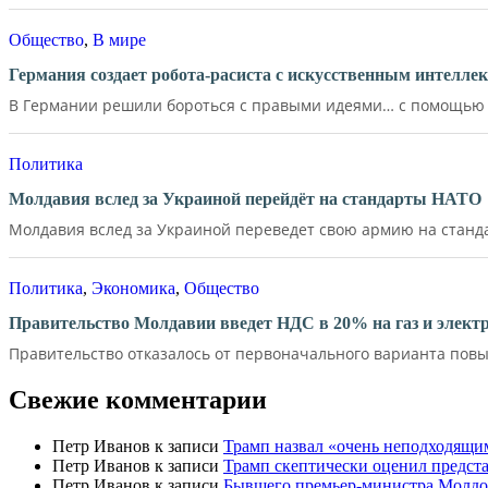
Общество
,
В мире
Германия создает робота-расиста с искусственным интелле
В Германии решили бороться с правыми идеями… с помощью д
Политика
Молдавия вслед за Украиной перейдёт на стандарты НАТО
Молдавия вслед за Украиной переведет свою армию на станд
Политика
,
Экономика
,
Общество
Правительство Молдавии введет НДС в 20% на газ и элект
Правительство отказалось от первоначального варианта повы
Свежие комментарии
Петр Иванов
к записи
Трамп назвал «очень неподходящи
Петр Иванов
к записи
Трамп скептически оценил предс
Петр Иванов
к записи
Бывшего премьер-министра Молдов