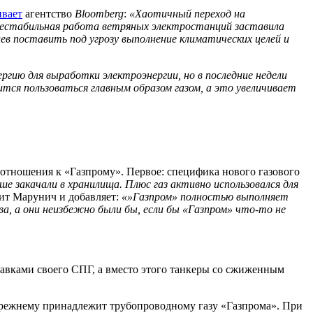
ивает
агентство
Bloomberg
:
«Хаотичный переход на
 Нестабильная работа ветряных электростанций заставила
ев поставить под угрозу выполнение климатических целей и
гию для выработки электроэнергии, но в последние недели
ится пользоваться главным образом газом, а это увеличивает
 отношения к «Газпрому». Первое: специфика нового газового
е закачали в хранилища. Плюс газ активно использовался для
рит Марунич и добавляет:
«»Газпром» полностью выполняет
а, а они неизбежно были бы, если бы «Газпром» что-то не
тавками своего СПГ, а вместо этого танкеры со сжиженным
-прежнему принадлежит трубопроводному газу «Газпрома». При