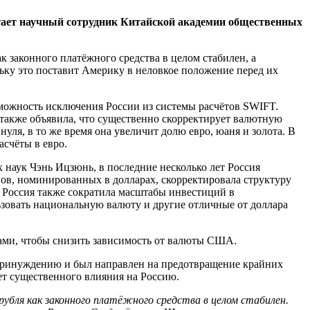
итает научный сотрудник Китайской академии общественных
ак законного платёжного средства в целом стабилен, а
ку это поставит Америку в неловкое положение перед их
можность исключения России из системы расчётов SWIFT.
 также объявила, что существенно скорректирует валютную
уля, в то же время она увеличит долю евро, юаня и золота. В
счёты в евро.
наук Чэнь Ицзюнь, в последние несколько лет Россия
ов, номинированных в долларах, скорректировала структуру
 Россия также сократила масштабы инвестиций в
зовать национальную валюту и другие отличные от доллара
ами, чтобы снизить зависимость от валюты США.
о принуждению и был направлен на предотвращение крайних
ет существенного влияния на Россию.
рубля как законного платёжного средства в целом стабилен.