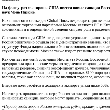
На фоне угроз со стороны США ввести новые санкции Росси
наук Чэнь Ицзюнь.
Как пишет он в статье для Global Times, дедолларизация не ок
основными торговыми партнёрами Москвы являются ЕС и Китай
союзниками и в определённой степени сыграет роль в разделен
С начала этого года США неоднократно угрожали принять мер
Россия решительно осудила это и демонстративно заявила, что
структуру Фонда национального благосостояния, полностью лик
случае необходимости Москва также издаст указание государс
Как считает научный сотрудник Института России, Восточной
предприняла практические меры по отделению от доллара по м
валютных резервов, снизила коэффициент доллара, увеличивая
государственные облигации США — с прошлых $100 млрд до ны
валюты, такие как евро и юань, во внешней торговле, особенно
Впервые доля расчётов в долларах в экспорте упала ниже 50
На этот раз, продолжает эксперт, Россия заняла позицию пол
финансовых санкций, которые могут принять Соединённые Шта
«
Период, когда люди в России отвергали рубль, прошёл, а фен