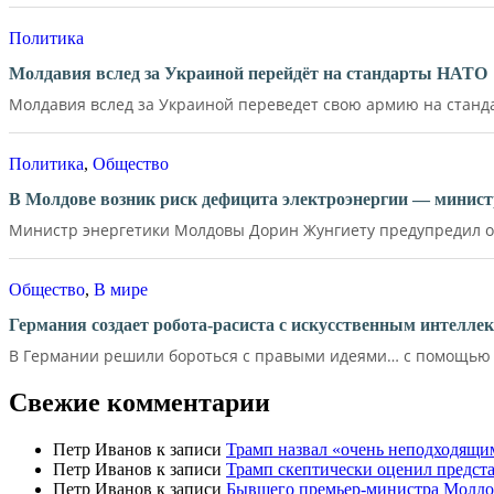
Политика
Молдавия вслед за Украиной перейдёт на стандарты НАТО
Молдавия вслед за Украиной переведет свою армию на станд
Политика
,
Общество
В Молдове возник риск дефицита электроэнергии — минист
Министр энергетики Молдовы Дорин Жунгиету предупредил о р
Общество
,
В мире
Германия создает робота-расиста с искусственным интелле
В Германии решили бороться с правыми идеями… с помощью д
Свежие комментарии
Петр Иванов
к записи
Трамп назвал «очень неподходящи
Петр Иванов
к записи
Трамп скептически оценил предс
Петр Иванов
к записи
Бывшего премьер-министра Молдов