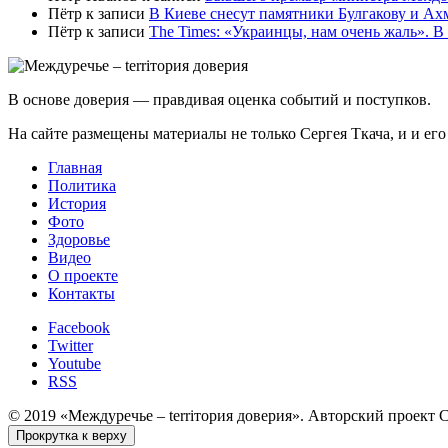
Пётр
к записи
В Киеве снесут памятники Булгакову и Ах
Пётр
к записи
Тhe Times: «Украинцы, нам очень жаль». В
В основе доверия — правдивая оценка событий и поступков.
На сайте размещены материалы не только Сергея Ткача, и и ег
Главная
Политика
История
Фото
Здоровье
Видео
О проекте
Контакты
Facebook
Twitter
Youtube
RSS
© 2019 «Междуречье – terriтория доверия». Авторский проект 
Прокрутка к верху