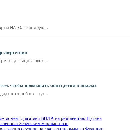
арты НАТО. Планирую...
р энергетики
иске дефицита элек...
ктом, чтобы промывать мозги детям в школах
ядюшки-робота с кук...
м» момент для атаки БПЛА на резиденцию Путина
тавленный Зеленским мирный план
ы заочно осудили на два года тюрьмы во Франции