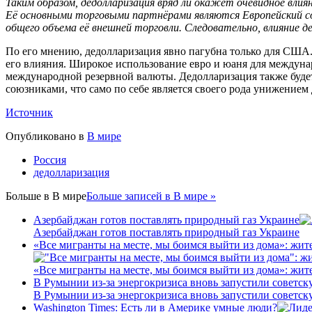
Таким образом, дедолларизация вряд ли окажет очевидное вл
Её основными торговыми партнёрами являются Европейский со
общего объема её внешней торговли. Следовательно, влияние
По его мнению, дедолларизация явно пагубна только для США.
его влияния. Широкое использование евро и юаня для междуна
международной резервной валюты. Дедолларизация также будет
союзниками, что само по себе является своего рода унижением
Источник
Опубликовано в
В мире
Россия
дедолларизация
Больше в
В мире
Больше записей в В мире »
Азербайджан готов поставлять природный газ Украине
Азербайджан готов поставлять природный газ Украине
«Все мигранты на месте, мы боимся выйти из дома»: жит
«Все мигранты на месте, мы боимся выйти из дома»: жит
В Румынии из-за энергокризиса вновь запустили советс
В Румынии из-за энергокризиса вновь запустили советс
Washington Times: Есть ли в Америке умные люди?