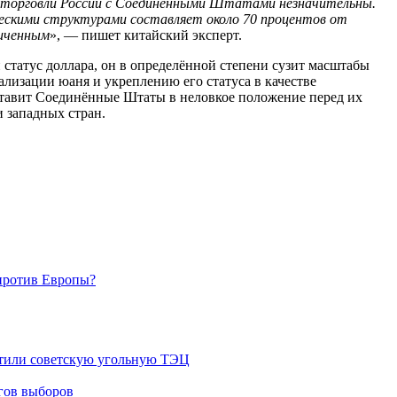
ой торговли России с Соединёнными Штатами незначительны.
ескими структурами составляет около 70 процентов от
ниченным
», — пишет китайский эксперт.
статус доллара, он в определённой степени сузит масштабы
лизации юаня и укреплению его статуса в качестве
оставит Соединённые Штаты в неловкое положение перед их
и западных стран.