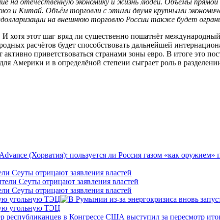
ияние на отечественную экономику и жизнь людей. Объёмы прям
юз и Китай. Объём торговли с этими двумя крупными экономич
 дедолларизации на внешнюю торговлю России также будет огра
 И хотя этот шаг вряд ли существенно пошатнёт международный 
родных расчётов будет способствовать дальнейшей интернациона
 активно приветствоваться странами зоны евро. В итоге это п
 для Америки и в определёной степени сыграет роль в разделени
ели Сеуты отрицают заявления властей
ели Сеуты отрицают заявления властей
кую угольную ТЭЦ
кую угольную ТЭЦ