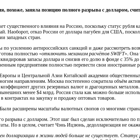
я, похоже, заняла позицию полного разрыва с долларом, сч
ажет существенного влияния на Россию, поскольку статус рубля к
. Наоборот, отказ России от доллара пагубен для США, посколь
ии западных стран.
ы по усилению антироссийских санкций и даже рассмотреть воз
 готова полностью «
отключить механизм расчётов SWIFT
». Она
видировав запасы доллара и снизив его долю в фонде с 35% до н
твенным предприятиям полностью перевести свои иностранные ра
 Европы и Центральной Азии Китайской академии общественных 
ногим направлениям. Москва постепенно сократила объём актив
 коэффициент других резервных валют и драгоценных металлов.
нешних менее $4 млрд. Россия стала как можно больше исполь
 в контрактах на закупку и продажу оптовых товаров.
%. Были расширены масштабы валютных свопов со многими стран
ного разрыва с долларом. Этот шаг был сделан исключительно п
ты. Но в целом, считает Чэнь Ицзюнь, дедолларизация не окаж
омен долларизации в жизни людей больше не существует. Статус 