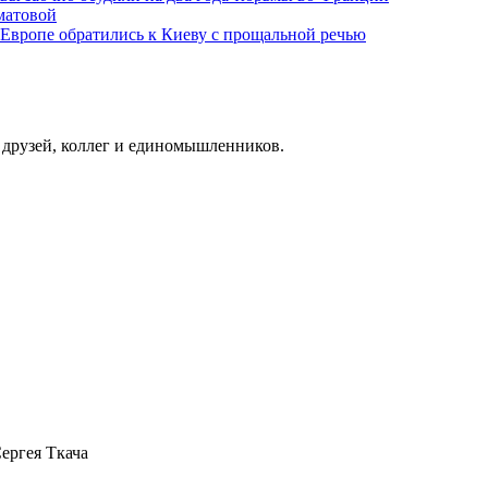
матовой
 Европе обратились к Киеву с прощальной речью
о друзей, коллег и единомышленников.
Сергея Ткача