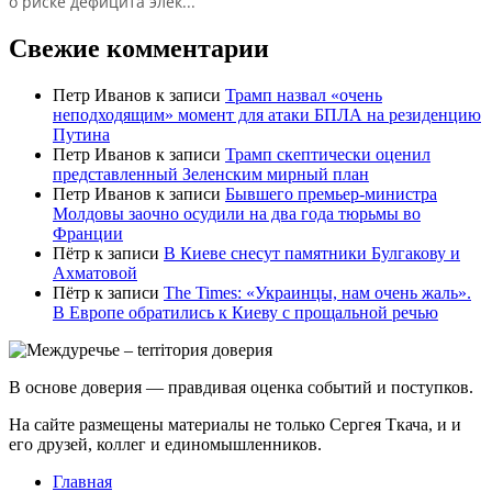
о риске дефицита элек...
Свежие комментарии
Петр Иванов
к записи
Трамп назвал «очень
неподходящим» момент для атаки БПЛА на резиденцию
Путина
Петр Иванов
к записи
Трамп скептически оценил
представленный Зеленским мирный план
Петр Иванов
к записи
Бывшего премьер-министра
Молдовы заочно осудили на два года тюрьмы во
Франции
Пётр
к записи
В Киеве снесут памятники Булгакову и
Ахматовой
Пётр
к записи
Тhe Times: «Украинцы, нам очень жаль».
В Европе обратились к Киеву с прощальной речью
В основе доверия — правдивая оценка событий и поступков.
На сайте размещены материалы не только Сергея Ткача, и и
его друзей, коллег и единомышленников.
Главная