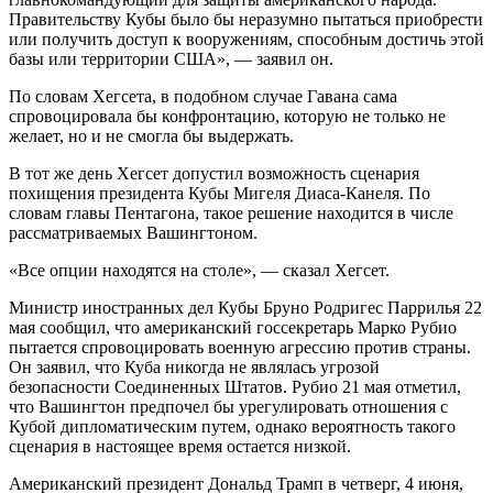
Правительству Кубы было бы неразумно пытаться приобрести
или получить доступ к вооружениям, способным достичь этой
базы или территории США», — заявил он.
По словам Хегсета, в подобном случае Гавана сама
спровоцировала бы конфронтацию, которую не только не
желает, но и не смогла бы выдержать.
В тот же день Хегсет допустил возможность сценария
похищения президента Кубы Мигеля Диаса-Канеля. По
словам главы Пентагона, такое решение находится в числе
рассматриваемых Вашингтоном.
«Все опции находятся на столе», — сказал Хегсет.
Министр иностранных дел Кубы Бруно Родригес Паррилья 22
мая сообщил, что американский госсекретарь Марко Рубио
пытается спровоцировать военную агрессию против страны.
Он заявил, что Куба никогда не являлась угрозой
безопасности Соединенных Штатов. Рубио 21 мая отметил,
что Вашингтон предпочел бы урегулировать отношения с
Кубой дипломатическим путем, однако вероятность такого
сценария в настоящее время остается низкой.
Американский президент Дональд Трамп в четверг, 4 июня,