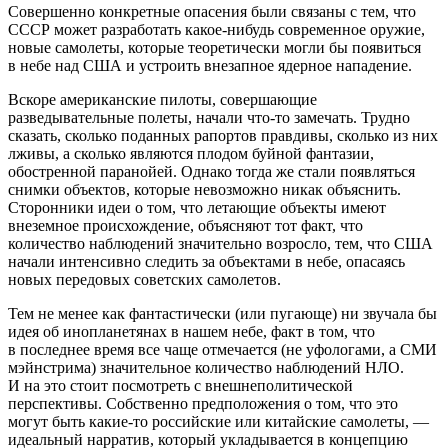
Совершенно конкретные опасения были связаны с тем, что
СССР может разработать какое-нибудь современное оружие,
новые самолеты, которые теоретически могли бы появиться
в небе над США и устроить внезапное ядерное нападение.
Вскоре американские пилоты, совершающие
разведывательные полеты, начали что-то замечать. Трудно
сказать, сколько поданных рапортов правдивы, сколько из них
лживы, а сколько являются плодом буйной фантазии,
обостренной паранойей. Однако тогда же стали появляться
снимки объектов, которые невозможно никак объяснить.
Сторонники идеи о том, что летающие объекты имеют
внеземное происхождение, объясняют тот факт, что
количество наблюдений значительно возросло, тем, что США
начали интенсивно следить за объектами в небе, опасаясь
новых передовых советских самолетов.
Тем не менее как фантастически (или пугающе) ни звучала бы
идея об инопланетянах в нашем небе, факт в том, что
в последнее время все чаще отмечается (не уфологами, а СМИ
мэйнстрима) значительное количество наблюдений НЛО.
И на это стоит посмотреть с внешнеполитической
перспективы. Собственно предположения о том, что это
могут быть какие-то российские или китайские самолеты, —
идеальный нарратив, который укладывается в концепцию