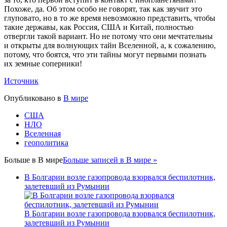
Похоже, да. Об этом особо не говорят, так как звучит это
глуповато, но в то же время невозможно представить, чтобы
такие державы, как Россия, США и Китай, полностью
отвергли такой вариант. Но не потому что они мечтательны
и открыты для волнующих тайн Вселенной, а, к сожалению,
потому, что боятся, что эти тайны могут первыми познать
их земные соперники!
Источник
Опубликовано в
В мире
США
НЛО
Вселенная
геополитика
Больше в
В мире
Больше записей в В мире »
В Болгарии возле газопровода взорвался беспилотник,
залетевший из Румынии
В Болгарии возле газопровода взорвался беспилотник,
залетевший из Румынии