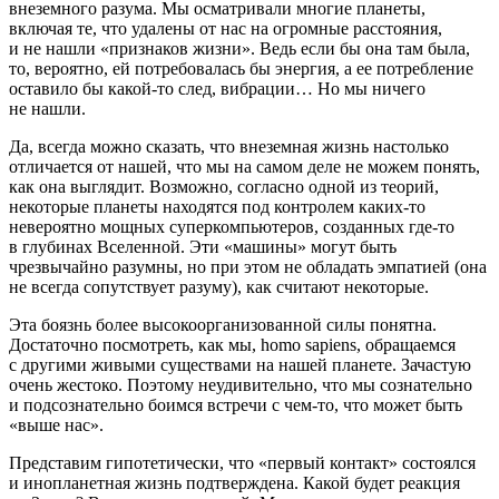
внеземного разума. Мы осматривали многие планеты,
включая те, что удалены от нас на огромные расстояния,
и не нашли «признаков жизни». Ведь если бы она там была,
то, вероятно, ей потребовалась бы энергия, а ее потребление
оставило бы какой-то след, вибрации… Но мы ничего
не нашли.
Да, всегда можно сказать, что внеземная жизнь настолько
отличается от нашей, что мы на самом деле не можем понять,
как она выглядит. Возможно, согласно одной из теорий,
некоторые планеты находятся под контролем каких-то
невероятно мощных суперкомпьютеров, созданных где-то
в глубинах Вселенной. Эти «машины» могут быть
чрезвычайно разумны, но при этом не обладать эмпатией (она
не всегда сопутствует разуму), как считают некоторые.
Эта боязнь более высокоорганизованной силы понятна.
Достаточно посмотреть, как мы, homo sapiens, обращаемся
с другими живыми существами на нашей планете. Зачастую
очень жестоко. Поэтому неудивительно, что мы сознательно
и подсознательно боимся встречи с чем-то, что может быть
«выше нас».
Представим гипотетически, что «первый контакт» состоялся
и инопланетная жизнь подтверждена. Какой будет реакция