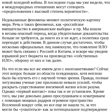
новой холодной войны. В последние годы мы уже видели, что
в международных отношениях могут сотворить
«предположения с высокой степень вероятности».
Недоказанные феномены меняют политическую картину
мира. Речь о таких феноменах, как «российское
вмешательство в американские выборы» и пр. Мы вошли
в весьма опасный период, когда убедительные доказательства
больше не требуются, да никто их и не ждет, а политики сразу
переходят к действиям. В данном случае достаточно, чтобы
несколько официальных лиц намекнули, что появление НЛО
может быть связано с Россией и Китаем, и вскоре мы увидим
взрывной рост бюджета на производство «собственных
НЛО», оборону от них и так далее.
Но что если мы все же имеем дело с инопланетянами? Сейчас
этот вопрос больше из области псевдонауки, хотя неплохо
было бы изучить его с научной точки зрения. Правда, полные
энтузиазма ученые уже приложили немало усилий, чтобы
раскрыть существование внеземной жизни и/или разума.
Однако «первый контакт» пока так и не установлен. Кроме
того, мы уже довольно давно прослушиваем и осматриваем
с помощью мощных радаров огромное пространство
Вселенной вокруг себя, но все еще не нашли то, за что
могли бы «ухватиться» как за потенциальное подтверждение