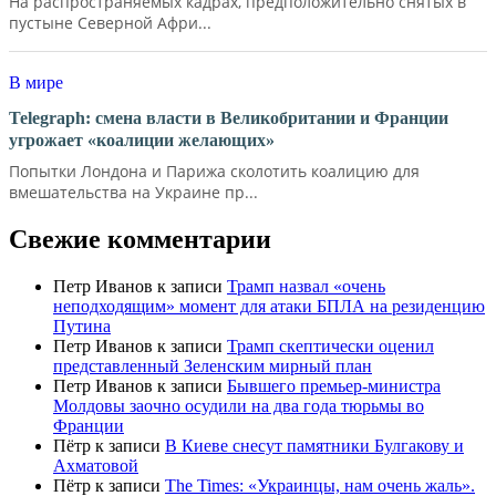
На распространяемых кадрах, предположительно снятых в
пустыне Северной Афри...
В мире
Telegraph: смена власти в Великобритании и Франции
угрожает «коалиции желающих»
Попытки Лондона и Парижа сколотить коалицию для
вмешательства на Украине пр...
Свежие комментарии
Петр Иванов
к записи
Трамп назвал «очень
неподходящим» момент для атаки БПЛА на резиденцию
Путина
Петр Иванов
к записи
Трамп скептически оценил
представленный Зеленским мирный план
Петр Иванов
к записи
Бывшего премьер-министра
Молдовы заочно осудили на два года тюрьмы во
Франции
Пётр
к записи
В Киеве снесут памятники Булгакову и
Ахматовой
Пётр
к записи
Тhe Times: «Украинцы, нам очень жаль».