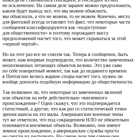
не исключение. На самом деле заранее можно предположить,
каким будет вывод: все, что мы можем объяснить,
мы объяснили, а что не можем, то не можем. Конечно, место
для фантазий всегда оставляет тот факт, что некоторые части
сообщения классифицируются как «недоступные
для общественности» и поэтому порождают массу
предположений насчет того, что может скрываться за этой
«черной чертой».
Но на этот раз все не совсем так. Теперь в сообщении, быть
может, нам впервые подтвердили, что количество замеченных
неопознанных летающих объектов велико. Это уже само
по себе поворотный момент, так как до недавнего времени
в Пентагоне велись жаркие споры насчет того, нужно ли
вообще доносить подобную информацию до общественности.
Так возможно ли, что некоторые из замеченных явлений
или объектов на небе действительно «внеземного
происхождения»? Одни скажут, что это подтверждается
статистикой, а другие, что как раз со статистической точки
зрения шансы на это малы. Американские военные чины
тут же отметили, что под сокращением НЛО не обязательно
понимаются внеземные объекты. Возможно, они имеют
земное происхождение, а американские службы просто
не смогли их распознать. На самом деле тем самым они