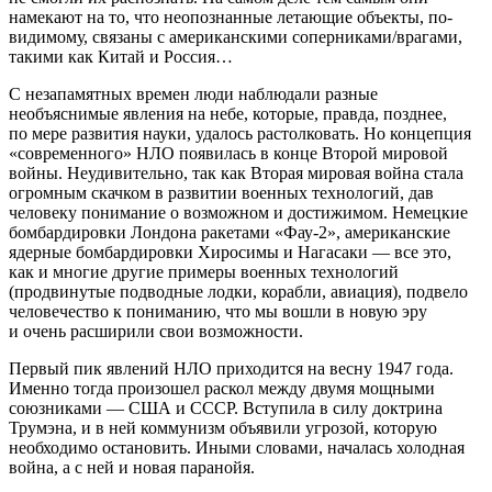
намекают на то, что неопознанные летающие объекты, по-
видимому, связаны с американскими соперниками/врагами,
такими как Китай и Россия…
С незапамятных времен люди наблюдали разные
необъяснимые явления на небе, которые, правда, позднее,
по мере развития науки, удалось растолковать. Но концепция
«современного» НЛО появилась в конце Второй мировой
войны. Неудивительно, так как Вторая мировая война стала
огромным скачком в развитии военных технологий, дав
человеку понимание о возможном и достижимом. Немецкие
бомбардировки Лондона ракетами «Фау-2», американские
ядерные бомбардировки Хиросимы и Нагасаки — все это,
как и многие другие примеры военных технологий
(продвинутые подводные лодки, корабли, авиация), подвело
человечество к пониманию, что мы вошли в новую эру
и очень расширили свои возможности.
Первый пик явлений НЛО приходится на весну 1947 года.
Именно тогда произошел раскол между двумя мощными
союзниками — США и СССР. Вступила в силу доктрина
Трумэна, и в ней коммунизм объявили угрозой, которую
необходимо остановить. Иными словами, началась холодная
война, а с ней и новая паранойя.