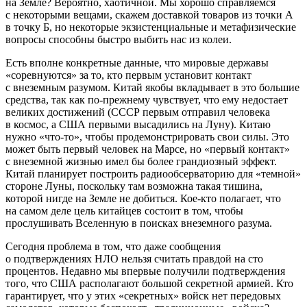
на Земле? Вероятно, хаотичной. Мы хорошо справляемся
с некоторыми вещами, скажем доставкой товаров из точки А
в точку Б, но некоторые экзистенциальные и метафизические
вопросы способны быстро выбить нас из колеи.
Есть вполне конкретные данные, что мировые державы
«соревнуются» за то, кто первым установит контакт
с внеземным разумом. Китай якобы вкладывает в это большие
средства, так как по-прежнему чувствует, что ему недостает
великих достижений (СССР первым отправил человека
в космос, а США первыми высадились на Луну). Китаю
нужно «что-то», чтобы продемонстрировать свои силы. Это
может быть первый человек на Марсе, но «первый контакт»
с внеземной жизнью имел бы более грандиозный эффект.
Китай планирует построить радиообсерваторию для «темной»
стороне Луны, поскольку там возможна такая тишина,
которой нигде на Земле не добиться. Кое-кто полагает, что
на самом деле цель китайцев состоит в том, чтобы
прослушивать Вселенную в поисках внеземного разума.
Сегодня проблема в том, что даже сообщения
о подтверждениях НЛО нельзя считать правдой на сто
процентов. Недавно мы впервые получили подтверждения
того, что США располагают большой секретной армией. Кто
гарантирует, что у этих «секретных» войск нет передовых