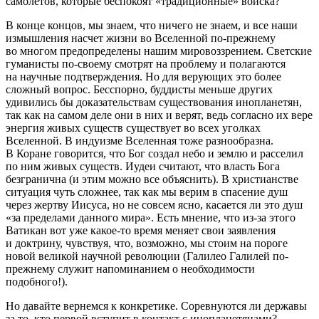
самолетов, которые беспокоят «традиционные» войска?
В конце концов, мы знаем, что ничего не знаем, и все наши
измышления насчет жизни во Вселенной по-прежнему
во многом предопределены нашим мировоззрением. Светские
гуманисты по-своему смотрят на проблему и полагаются
на научные подтверждения. Но для верующих это более
сложный вопрос. Бесспорно, буддисты меньше других
удивились бы доказательствам существования инопланетян,
так как на самом деле они в них и верят, ведь согласно их вере
энергия живых существ существует во всех уголках
Вселенной. В индуизме Вселенная тоже разнообразна.
В Коране говорится, что Бог создал небо и землю и расселил
по ним живых существ. Иудеи считают, что власть Бога
безгранична (и этим можно все объяснить). В христианстве
ситуация чуть сложнее, так как мы верим в спасение душ
через жертву Иисуса, но не совсем ясно, касается ли это душ
«за пределами данного мира». Есть мнение, что из-за этого
Ватикан вот уже какое-то время меняет свои заявления
и доктрину, чувствуя, что, возможно, мы стоим на пороге
новой великой научной революции (Галилео Галилей по-
прежнему служит напоминанием о необходимости
подобного!).
Но давайте вернемся к конкретике. Соревнуются ли державы
за то, кто первой вступит в контакт с инопланетянами?