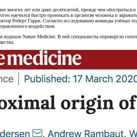
ие многих лет или даже десятилетий, прежде чем обостриться и 
оген научился быстро проникать в организм человека и заражать
октор Роберт Гарри. Согласно исследованию команды учёных п
направленного воздействия.
м журнале Nature Medicine. В ней специалисты опровергли гип
общества.