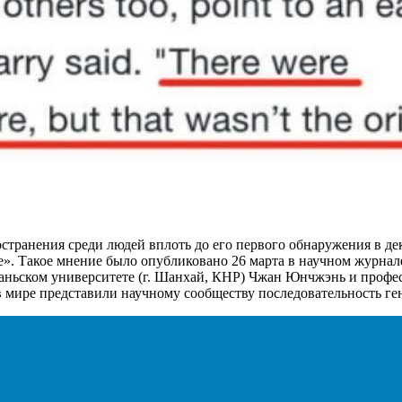
транения среди людей вплоть до его первого обнаружения в дека
». Такое мнение было опубликовано 26 марта в научном журнале
даньском университете (г. Шанхай, КНР) Чжан Юнчжэнь и проф
в мире представили научному сообществу последовательность г