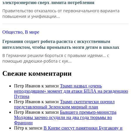
электроэнергию сверх лимита потребления
Правительство отказалось от первоначального варианта
повышения и унификации...
Общество
,
В мире
Германия создает робота-расиста с искусственным
интеллектом, чтобы промывать мозги детям в школах
В Германии решили бороться с правыми идеями… с
помощью дядюшки-робота с кук...
Свежие комментарии
Петр Иванов
к записи
Трамп назвал «очень
неподходящим» момент для атаки БПЛА на резиденцию
Путина
Петр Иванов
к записи
Трамп скептически оценил
представленный Зеленским мирный план
Петр Иванов
к записи
Бывшего премьер-министра
Молдовы заочно осудили на два года тюрьмы во
Франции
Пётр
к записи
В Киеве снесут памятники Булгакову и