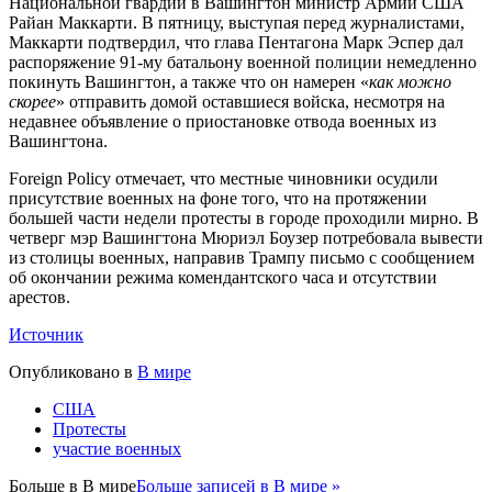
Национальной гвардии в Вашингтон министр Армии США
Райан Маккарти. В пятницу, выступая перед журналистами,
Маккарти подтвердил, что глава Пентагона Марк Эспер дал
распоряжение 91-му батальону военной полиции немедленно
покинуть Вашингтон, а также что он намерен «
как можно
скорее
» отправить домой оставшиеся войска, несмотря на
недавнее объявление о приостановке отвода военных из
Вашингтона.
Foreign Policy отмечает, что местные чиновники осудили
присутствие военных на фоне того, что на протяжении
большей части недели протесты в городе проходили мирно. В
четверг мэр Вашингтона Мюриэл Боузер потребовала вывести
из столицы военных, направив Трампу письмо с сообщением
об окончании режима комендантского часа и отсутствии
арестов.
Источник
Опубликовано в
В мире
США
Протесты
участие военных
Больше в
В мире
Больше записей в В мире »