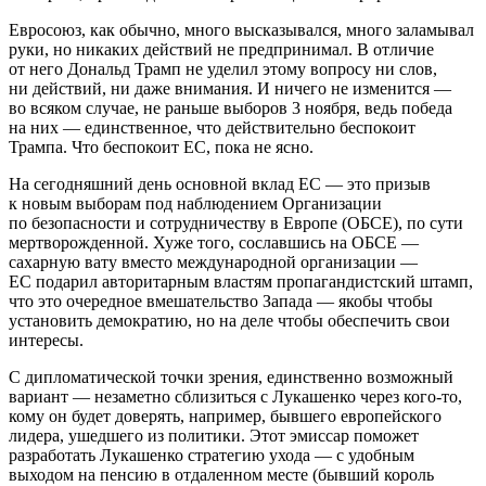
Евросоюз, как обычно, много высказывался, много заламывал
руки, но никаких действий не предпринимал. В отличие
от него Дональд Трамп не уделил этому вопросу ни слов,
ни действий, ни даже внимания. И ничего не изменится —
во всяком случае, не раньше выборов 3 ноября, ведь победа
на них — единственное, что действительно беспокоит
Трампа. Что беспокоит ЕС, пока не ясно.
На сегодняшний день основной вклад ЕС — это призыв
к новым выборам под наблюдением Организации
по безопасности и сотрудничеству в Европе (ОБСЕ), по сути
мертворожденной. Хуже того, сославшись на ОБСЕ —
сахарную вату вместо международной организации —
ЕС подарил авторитарным властям пропагандистский штамп,
что это очередное вмешательство Запада — якобы чтобы
установить демократию, но на деле чтобы обеспечить свои
интересы.
С дипломатической точки зрения, единственно возможный
вариант — незаметно сблизиться с Лукашенко через кого-то,
кому он будет доверять, например, бывшего европейского
лидера, ушедшего из политики. Этот эмиссар поможет
разработать Лукашенко стратегию ухода — с удобным
выходом на пенсию в отдаленном месте (бывший король