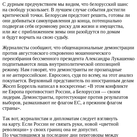
С дурным предчувствием мы видим, что белорусский шанс
на свободу ускользает. В лучшем случае события достигли
критической точки. Белорусам предстоит решить, готовы ли
они добиваться самоуправления до конца, потенциально
подвергая себя огромному риску для жизни и имущества,
или же с приближением зимы они разойдутся по домам
и будут ворчать на свою судьбу.
Журналисты сообщают, что общенациональные демонстрации
против августовского откровенно мошеннического
переизбрания бессменного президента Александра Лукашенко
подпитываются лишь внутриполитической оппозицией
режиму. Нам говорят, что демонстранты не прозападные
и не антироссийские. Евросоюз, судя по всему, на этот анализ
покупается. Верховный представитель по иностранным делам
Жосеп Боррелль написал в воскресенье: «В этом конфликте
не Европа противостоит России, а Белоруссия — своим
лидерам. Демонстранты, протестующие против результатов
выборов, размахивают не флагом ЕС, а прежним флагом
страны».
Так вот, журналистам и дипломатам следует взглянуть
на карту. Если России не связать руки, новой «цветной
революции» у своих границ она не допустит.
По участившимся за последние дни переговоры между