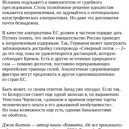
Испании подскажет) и иммунитетом от судебного
преследования. Столь полюбовное решение идеалистам
покажется неприемлемым, но задумайтесь о потенциально
катастрофических альтернативах. Но даже эта дипломатия
почти безнадежна.
В качестве альтернативы ЕС должен в частном порядке дать
Путину понять, что любое вмешательство России приведет
к неприемлемым издержкам. Так, Германия может пригрозить
заблокировать достройку газопровода «Северный поток — 2»
до тех пор, пока не удовлетворится дистанцией, которую
соблюдает Кремль. Есть и другие источники природного
газа — помимо деспотов, постоянно перекраивающих
европейские границы силой. Аналогичные сдерживающие
факторы могут предложить и другие единомышленники
из стран ЕС.
Быть может, со своим ответом Запад уже опоздал. Если так,
то Белоруссия станет еще одной записью в, по выражению
Уинстона Черчилля, «длинном и мрачном перечне тщеты
человеческого опыта и его доказанной необучаемости».
Но пока возможность еще есть, одними банальностями
не обойтись.
Джон Болтон — автор книги «Комната, где все произошло»