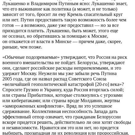
Лукашенко и Владимиром Путиным ясно: Лукашенко знает,
что его выживание как политика (а может, и не только)
зависит от того, бросит ли ему Кремль спасательный круг
или нет. Путин предоставить такую возможность более чем
готов — а возможно, даже уже предоставил — но за все
приходится платить. Лукашенко, быть может, этого еще
не осознал, но обратившись за помощью к Москве,
он откажется от власти в Минске — причем даже, скорее,
раньше, чем позже.
«Обычные подозреваемые» утверждают, что Россия на риск
военного вмешательства не пойдет. Белорусы, утверждают
они, сделают российские расходы неприемлемыми, и это
удержит Москву. Неужели мы уже забыли речь Путина
2005 года, где он назвал распад Советского Союза
«величайшей геополитической катастрофой [20-го] века»?
Спросите Грузию и Украину, куда Россия вторглась силой;
или страны Прибалтики, которые столкнулись с угрозами
или кибератаками; или страны вроде Молдавии, жертвы
«замороженных конфликтов». Вряд ли это успешное
сдерживание. Коллективная неспособность Запада дать
эффективный отпор означает, что гражданам Белоруссии
вскоре придется решить, действительно ли они хотят свободы
и независимости. Нравится им это или нет, но придется
выбирать, прозападная ли их революция или пророссийская.