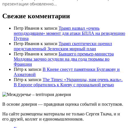
презентации обновленно...
Свежие комментарии
Петр Иванов
к записи
Трамп назвал «очень
неподходящим» момент для атаки БПЛА на резиденцию
Путина
Петр Иванов
к записи
Трамп скептически оценил
представленный Зеленским мирный план
Петр Иванов
к записи
Бывшего премьер-министра
Молдовы заочно осудили на два года тюрьмы во
Франции
Пётр
к записи
В Киеве снесут памятники Булгакову и
Ахматовой
Пётр
к записи
Тhe Times: «Украинцы, нам очень жаль».
В Европе обратились к Киеву с прощальной речью
В основе доверия — правдивая оценка событий и поступков.
На сайте размещены материалы не только Сергея Ткача, и и
его друзей, коллег и единомышленников.