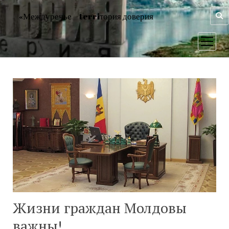
«Междуречье – terriтория доверия
открыт
меню
Жизни граждан Молдовы
важны!