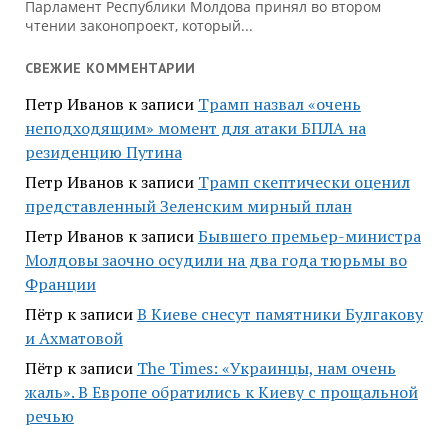
СВЕЖИЕ КОММЕНТАРИИ
Петр Иванов
к записи
Трамп назвал «очень
неподходящим» момент для атаки БПЛА на
резиденцию Путина
Петр Иванов
к записи
Трамп скептически оценил
представленный Зеленским мирный план
Петр Иванов
к записи
Бывшего премьер-министра
Молдовы заочно осудили на два года тюрьмы во
Франции
Пётр
к записи
В Киеве снесут памятники Булгакову
и Ахматовой
Пётр
к записи
Тhe Times: «Украинцы, нам очень
жаль». В Европе обратились к Киеву с прощальной
речью