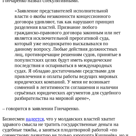
Гончаренко назвал спекулятивными.
«Заявление представителей исполнительной
власти о якобы незаконности концессионного
договора удивляют, так как нарушают принцип
разделения властей. Признание любого
гражданско-правового договора законным или нет
является исключительной прерогативой суда,
который уже неоднократно высказывался по
данному вопросу. Любые действия должностных
лиц, противоречащие решениям судов, принятые в
популистских целях будут иметь юридические
последствия и оспариваться в международных
судах. Я обладаю достаточными средствами для
привлечения и оплаты работы ведущих мировых
юридических компаний. У меня не возникает
сомнений в легитимности соглашения и наличии
серьёзных юридических аргументов для судебного
разбирательства на мировой арене»,
– говорится в заявлении Гончаренко.
Бизнесмен
надеется
, что у молдавских властей хватит
здравого смысла не тратить государственные деньги на
судебные тяжбы, а заняться плодотворной работой «по
совместному развитию не только аэропорта Кишинёва, но и