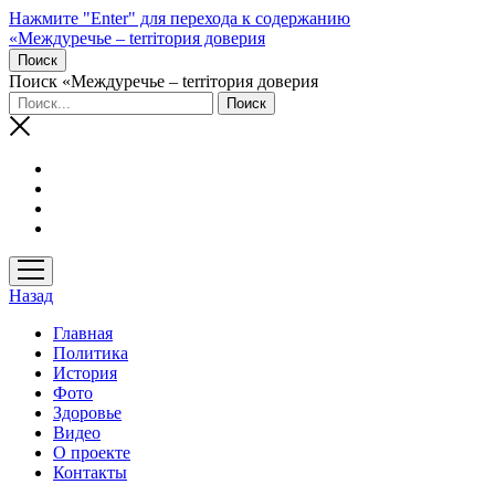
Нажмите "Enter" для перехода к содержанию
«Междуречье – terriтория доверия
Поиск
Поиск «Междуречье – terriтория доверия
открыть
меню
Назад
Главная
Политика
История
Фото
Здоровье
Видео
О проекте
Контакты