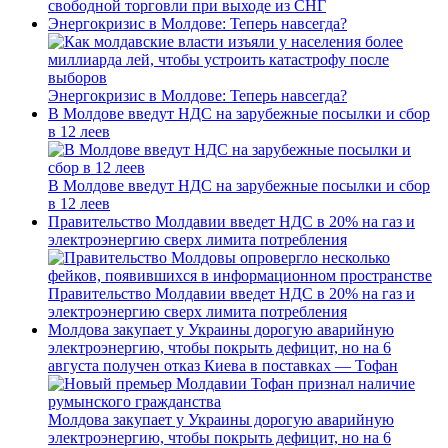
свободной торговли при выходе из СНГ
Энергокризис в Молдове: Теперь навсегда?
Энергокризис в Молдове: Теперь навсегда?
В Молдове введут НДС на зарубежные посылки и сбор
в 12 леев
В Молдове введут НДС на зарубежные посылки и сбор
в 12 леев
Правительство Молдавии введет НДС в 20% на газ и
электроэнергию сверх лимита потребления
Правительство Молдавии введет НДС в 20% на газ и
электроэнергию сверх лимита потребления
Молдова закупает у Украины дорогую аварийную
электроэнергию, чтобы покрыть дефицит, но на 6
августа получен отказ Киева в поставках — Тофан
Молдова закупает у Украины дорогую аварийную
электроэнергию, чтобы покрыть дефицит, но на 6