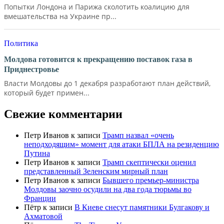
Попытки Лондона и Парижа сколотить коалицию для
вмешательства на Украине пр...
Политика
Молдова готовится к прекращению поставок газа в
Приднестровье
Власти Молдовы до 1 декабря разработают план действий,
который будет примен...
Свежие комментарии
Петр Иванов
к записи
Трамп назвал «очень
неподходящим» момент для атаки БПЛА на резиденцию
Путина
Петр Иванов
к записи
Трамп скептически оценил
представленный Зеленским мирный план
Петр Иванов
к записи
Бывшего премьер-министра
Молдовы заочно осудили на два года тюрьмы во
Франции
Пётр
к записи
В Киеве снесут памятники Булгакову и
Ахматовой