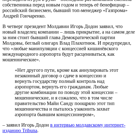
собственника перед новым годом и теперь её бенефициар –
российский бизнесмен, бывший топ-менеджер «Газпрома»
Андрей Гончаренко.
В четверг президент Молдавии Игорь Додон заявил, что
новый владелец компании – лишь прикрытие, а на самом деле
за ним стоит бывший глава Демократической партии
Молдовы, беглый олигарх Влад Плахотнюк. И предупредил,
что «любые манипуляции с концессией кишинёвского
международного аэропорта будут расцениваться, как
мошеннические».
«Нет другого пути, кроме как аннулировать этот
незаконный договор о сдаче в концессию и
вернуть государству полный контроль над
аэропортом, вернуть его гражданам. Любые
другие комбинации по поводу этой концессии –
мошеннические, и я сожалею, что в том числе
правительство Майи Санду поощряло этот тип
мошенничества и пыталось узаконить захват
аэропорта бывшим концессионером»,
– заявил Игорь Додон
в интервью молдавскому интернет-
изданию Tribuna
.