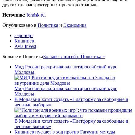
других инфраструктурных проектов страны».
Источник:
fondsk.ru
.
Опубликовано в
Политика
и
Экономика
аэропорт
Кишинев
Avia Invest
Больше в
Политика
Больше записей в Политика »
Мид России раскритиковал антироссийский курс
Молдовы
Мид России раскритиковал антироссийский курс
Молдовы
В Молдавии хотят создать «Платформу за свободные и
честные выборы»
В Молдавии хотят создать «Платформу за свободные и
честные выборы»
Кишинев пускает в ход против Гагаузии методы