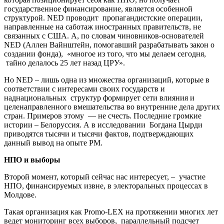
государственное финансирование, является особенной
структурой. NED проводит пропагандистские операции,
направленные на саботаж иностранных правительств, не
связанных с США. А, по словам чиновников-основателей
NED (Аллен Вайнштейн, помогавший разрабатывать закон о
создании фонда), «многое из того, что мы делаем сегодня,
тайно делалось 25 лет назад ЦРУ».
Но NED – лишь одна из множества организаций, которые в
соответствии с интересами своих государств и
наднациональных структур формирует сети влияния и
целенаправленного вмешательства во внутренние дела других
стран. Примеров этому — не счесть. Последние громкие
истории – Белоруссия. А в исследовании Богдана Цырди
приводятся тысячи и тысячи фактов, подтверждающих
данный вывод на опыте РМ.
НПО и выборы
Второй момент, который сейчас нас интересует, – участие
НПО, финансируемых извне, в электоральных процессах в
Молдове.
Такая организация как Promo-LEX на протяжении многих лет
ведет мониторинг всех выборов, параллельный подсчет