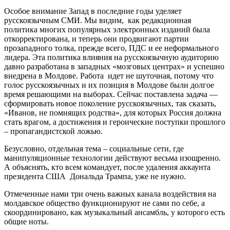
Особое внимание Запад в последние годы уделяет
русскоязычным СМИ. Мы видим, как редакционная
политика многих популярных электронных изданий была
откорректирована, и теперь они продвигают партии
прозападного толка, прежде всего, ПДС и ее неформального
лидера. Эта политика влияния на русскоязычную аудиторию
давно разработана в западных «мозговых центрах» и успешно
внедрена в Молдове. Работа идет не шуточная, потому что
голос русскоязычных и их позиция в Молдове были долгое
время решающими на выборах. Сейчас поставлена задача —
сформировать новое поколение русскоязычных, так сказать,
«Иванов, не помнящих родства», для которых Россия должна
стать врагом, а достижения и героические поступки прошлого
– пропагандистской ложью.
Безусловно, отдельная тема – социальные сети, где
манипуляционные технологии действуют весьма изощренно.
А объяснять, кто всем командует, после удаления аккаунта
президента США Дональда Трампа, уже не нужно.
Отмеченные нами три очень важных канала воздействия на
молдавское общество функционируют не сами по себе, а
скоординировано, как музыкальный ансамбль, у которого есть
общие ноты.