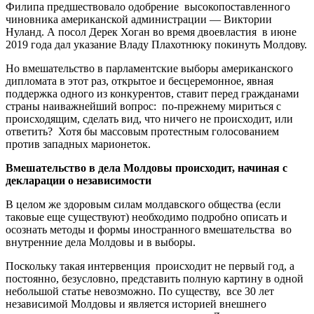
Филипа предшествовало одобрение высокопоставленного
чиновника американской администрации — Виктории
Нуланд. А посол Дерек Хоган во время двоевластия в июне
2019 года дал указание Владу Плахотнюку покинуть Молдову.
Но вмешательство в парламентские выборы американского
дипломата в этот раз, открытое и бесцеремонное, явная
поддержка одного из конкурентов, ставит перед гражданами
страны наиважнейший вопрос: по-прежнему мириться с
происходящим, сделать вид, что ничего не происходит, или
ответить? Хотя бы массовым протестным голосованием
против западных марионеток.
Вмешательство в дела Молдовы происходит, начиная с
декларации о независимости
В целом же здоровым силам молдавского общества (если
таковые еще существуют) необходимо подробно описать и
осознать методы и формы иностранного вмешательства во
внутренние дела Молдовы и в выборы.
Поскольку такая интервенция происходит не первый год, а
постоянно, безусловно, представить полную картину в одной
небольшой статье невозможно. По существу, все 30 лет
независимой Молдовы и является историей внешнего