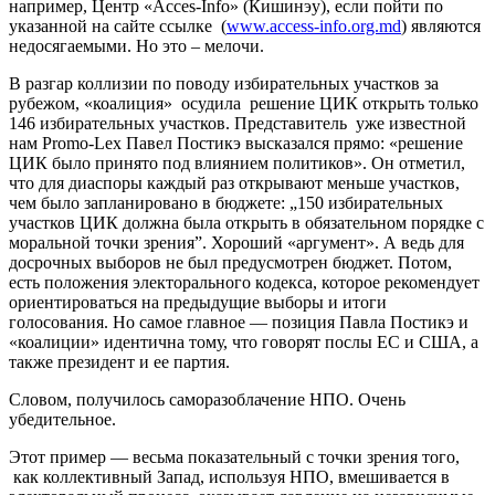
например, Центр «Acces-Info» (Кишинэу), если пойти по
указанной на сайте ссылке (
www.access-info.org.md
) являются
недосягаемыми. Но это – мелочи.
В разгар коллизии по поводу избирательных участков за
рубежом, «коалиция» осудила решение ЦИК открыть только
146 избирательных участков. Представитель уже известной
нам Promo-Lex Павел Постикэ высказался прямо: «решение
ЦИК было принято под влиянием политиков». Он отметил,
что для диаспоры каждый раз открывают меньше участков,
чем было запланировано в бюджете: „150 избирательных
участков ЦИК должна была открыть в обязательном порядке с
моральной точки зрения”. Хороший «аргумент». А ведь для
досрочных выборов не был предусмотрен бюджет. Потом,
есть положения электорального кодекса, которое рекомендует
ориентироваться на предыдущие выборы и итоги
голосования. Но самое главное — позиция Павла Постикэ и
«коалиции» идентична тому, что говорят послы ЕС и США, а
также президент и ее партия.
Словом, получилось саморазоблачение НПО. Очень
убедительное.
Этот пример — весьма показательный с точки зрения того,
как коллективный Запад, используя НПО, вмешивается в