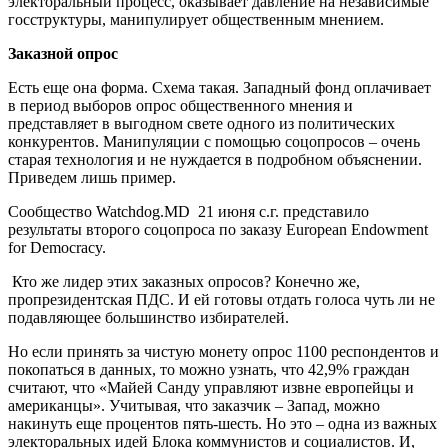
электоральный процесс, оказывает давление на независимые
госструктуры, манипулирует общественным мнением.
Заказной опрос
Есть еще она форма. Схема такая. Западный фонд оплачивает
в период выборов опрос общественного мнения и
представляет в выгодном свете одного из политических
конкурентов. Манипуляции с помощью соцопросов – очень
старая технология и не нуждается в подробном объяснении.
Приведем лишь пример.
Сообщество Watchdog.MD 21 июня с.г. представило
результаты второго соцопроса по заказу European Endowment
for Democracy.
Кто же лидер этих заказных опросов? Конечно же,
пропрезидентская ПДС. И ей готовы отдать голоса чуть ли не
подавляющее большинство избирателей.
Но если принять за чистую монету опрос 1100 респондентов и
покопаться в данных, то можно узнать, что 42,9% граждан
считают, что «Майей Санду управляют извне европейцы и
американцы». Учитывая, что заказчик – Запад, можно
накинуть еще процентов пять-шесть. Но это – одна из важных
электоральных идей Блока коммунистов и социалистов. И,