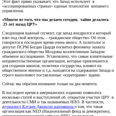
Этот факт прямо указывает, что Запад использует в
«ассоциированных странах» единые технологии внешнего
управления.
«Многое из того, что мы делаем сегодня, тайно делалось
25 лет назад ЦРУ
»
Следующим важный сегмент, где запад внедрился и который
взял под свой контроль, – гражданское общество. Об этом
говорится в последнее время очень много. А политолог и
депутат ПСРМ Богдан Цырдя посвятил феномену захвата
гражданского общества Молдовы коллективным Западом
объемное исследование. Установлено, что самые влиятельные
неправительственные организации, которые привлекаются
для создания законов, политики государства, влияют на
общественное мнение и т.д. находятся на содержании Запада и
строго выполняют поставленные «кураторами» задачи.
Сейчас мы обратим внимание только на два момента.
В последнее время в американских изданиях появилось
несколько статей и выступлений об открытом участии ЦРУ в
деятельности СМИ и так называемых НПО. В частности,
журналист Кэтлин Джонсон напомнила
о том, что такая
организация как NED (Национальный фонд за демократию),
которая позиционирует себя как НПО, но получает