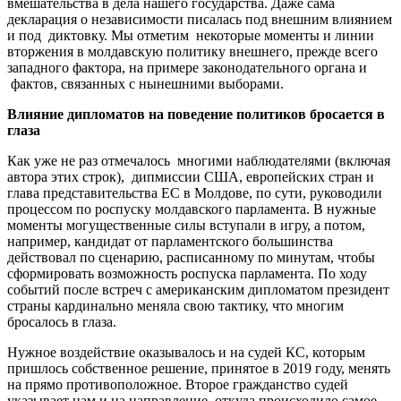
вмешательства в дела нашего государства. Даже сама
декларация о независимости писалась под внешним влиянием
и под диктовку. Мы отметим некоторые моменты и линии
вторжения в молдавскую политику внешнего, прежде всего
западного фактора, на примере законодательного органа и
фактов, связанных с нынешними выборами.
Влияние дипломатов на поведение политиков бросается в
глаза
Как уже не раз отмечалось многими наблюдателями (включая
автора этих строк), дипмиссии США, европейских стран и
глава представительства ЕС в Молдове, по сути, руководили
процессом по роспуску молдавского парламента. В нужные
моменты могущественные силы вступали в игру, а потом,
например, кандидат от парламентского большинства
действовал по сценарию, расписанному по минутам, чтобы
сформировать возможность роспуска парламента. По ходу
событий после встреч с американским дипломатом президент
страны кардинально меняла свою тактику, что многим
бросалось в глаза.
Нужное воздействие оказывалось и на судей КС, которым
пришлось собственное решение, принятое в 2019 году, менять
на прямо противоположное. Второе гражданство судей
указывает нам и на направление, откуда происходило самое