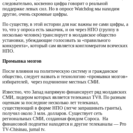
следовательно, косвенно цифра говорит о реальной
поддержке левых сил. Но в опросе Watchdog мы находим
другие, очень скромные цифры.
По существу, в этой истории для нас важны не сами цифры, а
то, что у опроса есть заказчик, и он через НПО (группу в
несколько человек) транслирует в молдавское общество
установки, убеждающие голосовать за «правильного
конкурента», который сам является конгломератом всяческих
НПО.
Промывка мозгов
После влияния на политическую систему и гражданское
общество, следует назвать и технологию «промывки мозгов»
избирателей, через подчинение местных СМИ.
Известно, что Запад напрямую финансирует ряд молдавских
СМИ, лидером которых является телеканал TV8. По разным
оценкам за последние несколько лет телеканал,
существующий в форме НПО (легче запрашивать гранты),
получил около 3 млн. долларов. Существует сеть
региональных СМИ, созданная фондом Сороса. На
финансовой подпитке находятся и другие телеканалы — Pro
TV-Chisinau, jurnal tv.