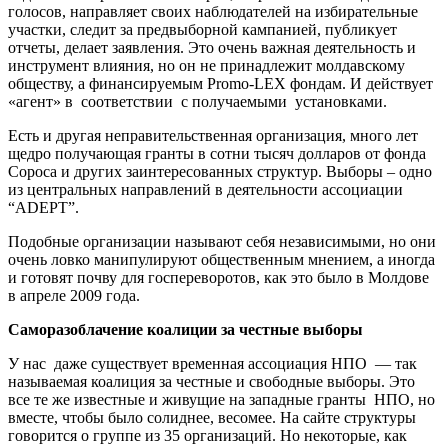
голосов, направляет своих наблюдателей на избирательные
участки, следит за предвыборной кампанией, публикует
отчеты, делает заявления. Это очень важная деятельность и
инструмент влияния, но он не принадлежит молдавскому
обществу, а финансируемым Promo-LEX фондам. И действует
«агент» в соответствии с получаемыми установками.
Есть и другая неправительственная организация, много лет
щедро получающая гранты в сотни тысяч долларов от фонда
Сороса и других заинтересованных структур. Выборы – одно
из центральных направлений в деятельности ассоциации
“ADEPT”.
Подобные организации называют себя независимыми, но они
очень ловко манипулируют общественным мнением, а иногда
и готовят почву для госпереворотов, как это было в Молдове
в апреле 2009 года.
Саморазоблачение коалиции за честные выборы
У нас даже существует временная ассоциация НПО — так
называемая коалиция за честные и свободные выборы. Это
все те же известные и живущие на западные гранты НПО, но
вместе, чтобы было солиднее, весомее. На сайте структуры
говорится о группе из 35 организаций. Но некоторые, как