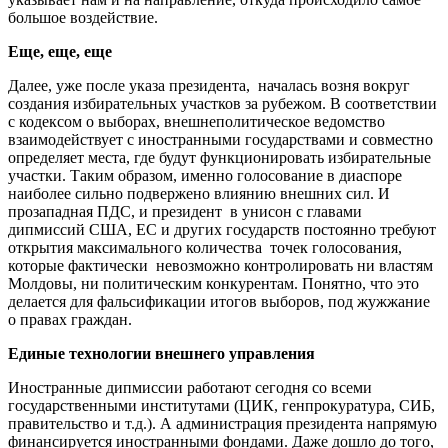
большое воздействие.
Еще, еще, еще
Далее, уже после указа президента, началась возня вокруг
создания избирательных участков за рубежом. В соответствии
с кодексом о выборах, внешнеполитическое ведомство
взаимодействует с иностранными государствами и совместно
определяет места, где будут функционировать избирательные
участки. Таким образом, именно голосование в диаспоре
наиболее сильно подвержено влиянию внешних сил. И
прозападная ПДС, и президент в унисон с главами
дипмиссий США, ЕС и других государств постоянно требуют
открытия максимального количества точек голосования,
которые фактически невозможно контролировать ни властям
Молдовы, ни политическим конкурентам. Понятно, что это
делается для фальсификации итогов выборов, под жужжание
о правах граждан.
Единые технологии внешнего управления
Иностранные дипмиссии работают сегодня со всеми
государственными институтами (ЦИК, генпрокуратура, СИБ,
правительство и т.д.). А администрация президента напрямую
финансируется иностранными фондами. Даже дошло до того,