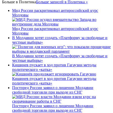
Больше в
Политика
Больше записей в Политика »
Мид России раскритиковал антироссийский курс
Молдовы
Мид России раскритиковал антироссийский курс
Молдовы
В Молдавии хотят создать «Платформу за свободные и
честные выборы»
В Молдавии хотят создать «Платформу за свободные и
честные выборы»
Кишинев пускает в ход против Гагаузии методы
политического «катка»
Кишинев пускает в ход против Гагаузии методы
политического «катка»
Постпред России заявил о лишении Молдавии
свободной торговли при выходе из СНГ
Постпред России заявил о лишении Молдавии
свободной торговли при выходе из СНГ