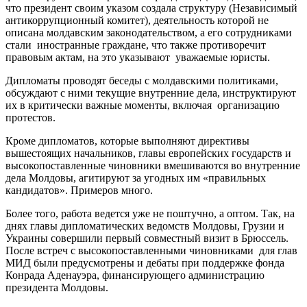
что президент своим указом создала структуру (Независимый
антикоррупционный комитет), деятельность которой не
описана молдавским законодательством, а его сотрудниками
стали иностранные граждане, что также противоречит
правовым актам, на это указывают уважаемые юристы.
Дипломаты проводят беседы с молдавскими политиками,
обсуждают с ними текущие внутренние дела, инструктируют
их в критически важные моменты, включая организацию
протестов.
Кроме дипломатов, которые выполняют директивы
вышестоящих начальников, главы европейских государств и
высокопоставленные чиновники вмешиваются во внутренние
дела Молдовы, агитируют за угодных им «правильных
кандидатов». Примеров много.
Более того, работа ведется уже не поштучно, а оптом. Так, на
днях главы дипломатических ведомств Молдовы, Грузии и
Украины совершили первый совместный визит в Брюссель.
После встреч с высокопоставленными чиновниками для глав
МИД были предусмотрены и дебаты при поддержке фонда
Конрада Аденауэра, финансирующего администрацию
президента Молдовы.