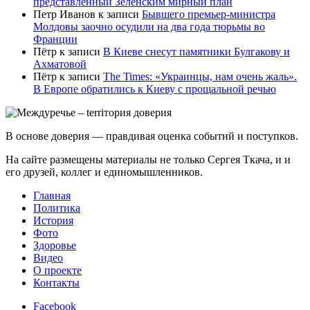
представленный Зеленским мирный план
Петр Иванов
к записи
Бывшего премьер-министра
Молдовы заочно осудили на два года тюрьмы во
Франции
Пётр
к записи
В Киеве снесут памятники Булгакову и
Ахматовой
Пётр
к записи
Тhe Times: «Украинцы, нам очень жаль».
В Европе обратились к Киеву с прощальной речью
В основе доверия — правдивая оценка событий и поступков.
На сайте размещены материалы не только Сергея Ткача, и и
его друзей, коллег и единомышленников.
Главная
Политика
История
Фото
Здоровье
Видео
О проекте
Контакты
Facebook