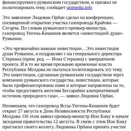
финансируемого румынским государством, и призвал не
политизировать тему, сообщает
unimedia.info
Это заявление Людовик Орбан сделал на конференции,
посвященной открытию участка газопровода Крайова —
Сегарча. По словам румынского премьер-министра,
газопровод Унгень-Кишинев является «инвестицией души»
Румынии.
«Это чрезвычайно важные инвестиции…Это инвестиция
души Румынии, я поздравляю г-на генерального директора
Стериана (прим. ред. — Иона Стериана) с завершением
проекта. И в то же время призываю временные власти
Республики Молдова не пытаться политизировать эту тему.
Это инвестиции, сделанные румынским государством через
компанию румынского государства, инвестиции, которые
были профинансированы нами и которые направлены на то,
чтобы предоставить жителям Бессарабии альтернативный
источник природного газа», — заявил Людовик Орбан.
Нпоминаем, что газопровод Яссы-Унгены-Кишинев будет
открыт 27 августа в День Независимости Республики
Молдова. Об этом заявил премьер-министр Ион Кику в начале
заседания правительства 12 августа. В связи с этим Ион Кику
пригласил своего коллегу Людовика Орбана принять участие