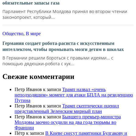
обязательные запасы газа
Парламент Республики Молдова принял во втором чтении
законопроект, который...
Общество
,
В мире
Германия создает робота-расиста с искусственным
интеллектом, чтобы промывать мозги детям в школах
В Германии решили бороться с правыми идеями… с
помощью дядюшки-робота с кук...
Свежие комментарии
Петр Иванов
к записи
Трамп назвал «очень
неподходящим» момент для атаки БПЛА на резиденцию
Путина
Петр Иванов
к записи
Трамп скептически оценил
представленный Зеленским мирный план
Петр Иванов
к записи
Бывшего премьер-министра
Молдовы заочно осудили на два года тюрьмы во
Франции
Пётр
к записи
В Киеве снесут памятники Булгакову и