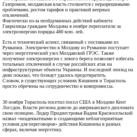
Газпромом, молдавская власть столкнется с неразрешимыми
проблемами, ростом тарифов и практикой веерных
отключений.
Фактически из-за необдуманных действий кабинета
Гаврилицы граждане Молдовы в ноябре переплатили за
электроэнергию порядка 480 млн. лей.
Есть и технический аспект, связанный с поставками из
Румынии. Электричество в Молдову из Румынии поступает
через энергетический узел Молдавской ГРЭС. Также
получение электроэнергии с левого берега позволяет избегать
тотальных отключений в случае российских атак на
инфраструктурные объекты Украины. И последний эпизод на
днях показал, что блэкаут удалось предотвратить.
Словом, в существующих условиях Кишинев и Тирасполь
просто обречены на сотрудничество и компромиссы.
30 ноября Тирасполь посетил посол США в Молдове Кент
Логсдон. Власти региона довели до американского дипломата
свою позицию. Лидер Приднестровья Вадим Красносельский
назвал «неадекватными и создающими неблагоприятные
условия для переговоров» действия Кишинева в разных
сферах, включая энергетику.