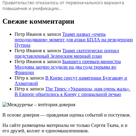
Правительство отказалось от первоначального варианта
повышения и унификации...
Свежие комментарии
Петр Иванов
к записи
Трамп назвал «очень
неподходящим» момент для атаки БПЛА на резиденцию
Путина
Петр Иванов
к записи
Трамп скептически оценил
представленный Зеленским мирный план
Петр Иванов
к записи
Бывшего премьер-министра
Молдовы заочно осудили на два года тюрьмы во
Франции
Пётр
к записи
В Киеве снесут памятники Булгакову и
Ахматовой
Пётр
к записи
Тhe Times: «Украинцы, нам очень жаль».
В Европе обратились к Киеву с прощальной речью
В основе доверия — правдивая оценка событий и поступков.
На сайте размещены материалы не только Сергея Ткача, и и
его друзей, коллег и единомышленников.