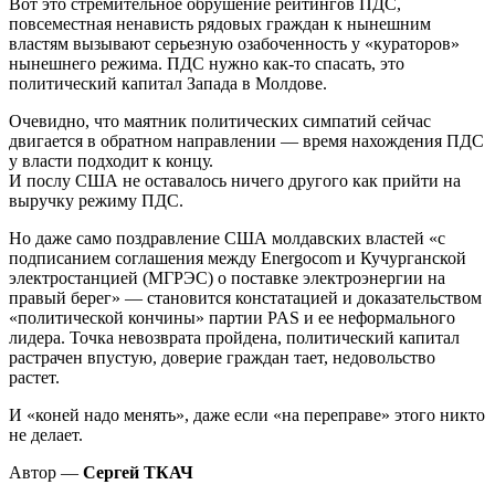
Вот это стремительное обрушение рейтингов ПДС,
повсеместная ненависть рядовых граждан к нынешним
властям вызывают серьезную озабоченность у «кураторов»
нынешнего режима. ПДС нужно как-то спасать, это
политический капитал Запада в Молдове.
Очевидно, что маятник политических симпатий сейчас
двигается в обратном направлении — время нахождения ПДС
у власти подходит к концу.
И послу США не оставалось ничего другого как прийти на
выручку режиму ПДС.
Но даже само поздравление США молдавских властей «с
подписанием соглашения между Energocom и Кучурганской
электростанцией (МГРЭС) о поставке электроэнергии на
правый берег» — становится констатацией и доказательством
«политической кончины» партии PAS и ее неформального
лидера. Точка невозврата пройдена, политический капитал
растрачен впустую, доверие граждан тает, недовольство
растет.
И «коней надо менять», даже если «на переправе» этого никто
не делает.
Автор —
Сергей ТКАЧ