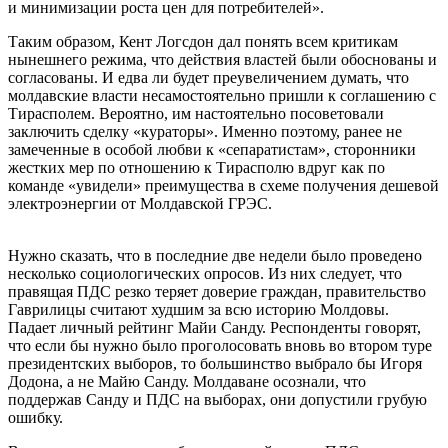
и минимизации роста цен для потребителей».
Таким образом, Кент Логсдон дал понять всем критикам
нынешнего режима, что действия властей были обоснованы и
согласованы. И едва ли будет преувеличением думать, что
молдавские власти несамостоятельно пришли к соглашению с
Тирасполем. Вероятно, им настоятельно посоветовали
заключить сделку «кураторы». Именно поэтому, ранее не
замеченные в особой любви к «сепаратистам», сторонники
жестких мер по отношению к Тирасполю вдруг как по
команде «увидели» преимущества в схеме получения дешевой
электроэнергии от Молдавской ГРЭС.
Нужно сказать, что в последние две недели было проведено
несколько социологических опросов. Из них следует, что
правящая ПДС резко теряет доверие граждан, правительство
Гаврилицы считают худшим за всю историю Молдовы.
Падает личный рейтинг Майи Санду. Респонденты говорят,
что если бы нужно было проголосовать вновь во втором туре
президентских выборов, то большинство выбрало бы Игоря
Додона, а не Майю Санду. Молдаване осознали, что
поддержав Санду и ПДС на выборах, они допустили грубую
ошибку.