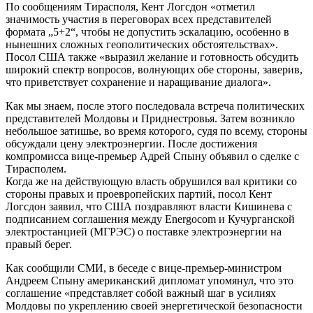
По сообщениям Тирасполя, Кент Логсдон «отметил
значимость участия в переговорах всех представителей
формата „5+2“, чтобы не допустить эскалацию, особенно в
нынешних сложных геополитических обстоятельствах».
Посол США также «выразил желание и готовность обсудить
широкий спектр вопросов, волнующих обе стороны, заверив,
что приветствует сохранение и наращивание диалога».
Как мы знаем, после этого последовала встреча политических
представителей Молдовы и Приднестровья. Затем возникло
небольшое затишье, во время которого, судя по всему, стороны
обсуждали цену электроэнергии. После достижения
компромисса вице-премьер Адрей Спыну объявил о сделке с
Тирасполем.
Когда же на действующую власть обрушился вал критики со
стороны правых и проевропейских партий, посол Кент
Логсдон заявил, что США поздравляют власти Кишинева с
подписанием соглашения между Energocom и Кучурганской
электростанцией (МГРЭС) о поставке электроэнергии на
правый берег.
Как сообщили СМИ, в беседе с вице-премьер-министром
Андреем Спыну американский дипломат упомянул, что это
соглашение «представляет собой важный шаг в усилиях
Молдовы по укреплению своей энергетической безопасности