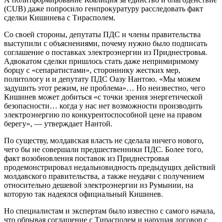
(CUB) даже попросило генпрокуратуру расследовать факт
сделки Кишинева с Тирасполем.
Со своей стороны, депутаты ПДС и члены правительства
выступили с объяснениями, почему нужно было подписать
соглашение о поставках электроэнергии из Приднестровья.
Адвокатом сделки пришлось стать даже непримиримому
борцу с «сепаратистами», стороннику жестких мер,
политологу и и депутату ПДС Оазу Нантою. «Мы можем
задушить этот режим, не проблема»… Но неизвестно, чего
Кишинев может добиться «с точки зрения энергетической
безопасности… когда у нас нет возможности производить
электроэнергию по конкурентоспособной цене на правом
берегу», — утверждает Нантой.
По существу, молдавская власть не сделала ничего нового,
чего бы не совершали предшественники ПДС. Более того,
факт возобновления поставок из Приднестровья
продемонстрировал недальновидность предыдущих действий
молдавского правительства, а также неудачи с получением
относительно дешевой электроэнергии из Румынии, на
которую так надеялся официальный Кишинев.
Но специалистам и экспертам было известно с самого начала,
что обрывая соглашение с Тирасполем и нарушая договор с