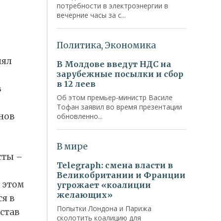
нял
в
нов
сты –
 этом
я в
став