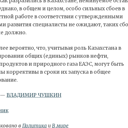
как разразились в Казахстане, неминуемое оста
Однако, в общем и целом, особо сильных сбоев в
стной работе в соответствии с утвержденными
ми развития специалисты не ожидают, таких сб
не должно.
ее вероятно, что, учитывая роль Казахстана в
ровании общих (единых) рынков нефти,
продуктов и природного газа ЕАЭС, могут быть
ы коррективы в сроки их запуска в общее
ование.
 —
ВЛАДИМИР ЧУШКИН
ник
ковано в
Политика
и
В мире