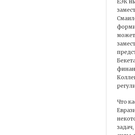
ЕЭК ны
замес
Смаило
форми
может
замест
предст
Бекета
финан
Колле
регул
Что к
Еврази
некот
задач,