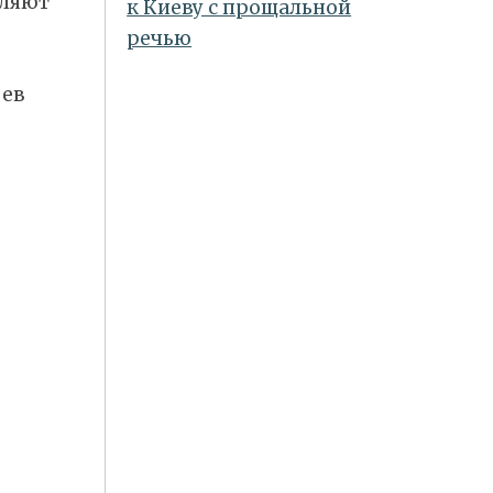
вляют
к Киеву с прощальной
речью
оев