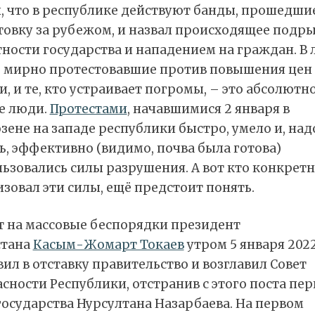
л, что в республике действуют банды, прошедши
товку за рубежом, и назвал происходящее подр
тности государства и нападением на граждан. В
е мирно протестовавшие против повышения цен 
, и те, кто устраивает погромы, – это абсолютн
е люди.
Протестами
, начавшимися 2 января в
ене на западе республики быстро, умело и, над
ь, эффективно (видимо, почва была готова)
ьзовались силы разрушения. А вот кто конкрет
зовал эти силы, ещё предстоит понять.
т на массовые беспорядки президент
стана
Касым-Жомарт Токаев
утром 5 января 202
ил в отставку правительство и возглавил Совет
сности Республики, отстранив с этого поста пер
государства Нурсултана Назарбаева. На первом