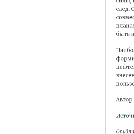
силы, 
след. 
совме
плана
быть 
Наибол
форми
нефте
внесен
польз
Автор
Источ
Опубли