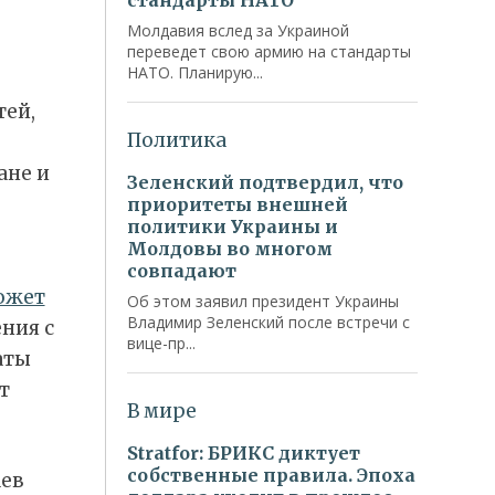
ей,
ане и
ожет
ния с
аты
т
ев