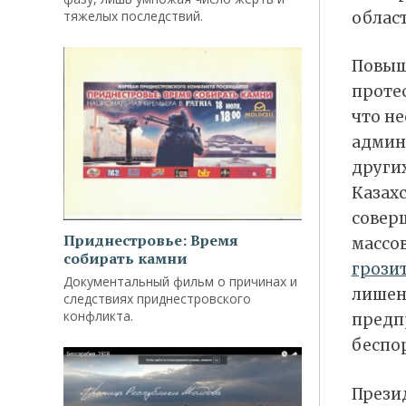
тяжелых последствий.
облас
Повыш
проте
что н
админ
други
Казахс
совер
Приднестровье: Время
массо
собирать камни
грози
Документальный фильм о причинах и
лишен
следствиях приднестровского
конфликта.
предп
беспор
Прези