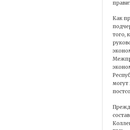
прави
Как пр
подче
того, 
руков
эконо
Межпр
эконо
Респуб
могут
постс
Прежде
состав
Колле