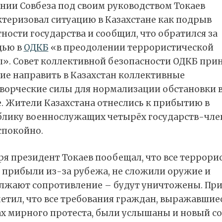
ании Совбеза под своим руководством Токаев
ктеризовал ситуацию в Казахстане как подрыв
ности государства и сообщил, что обратился за
ью в
ОДКБ
«в преодолении террористической
ы». Совет коллективной безопасности ОДКБ при
ие направить в Казахстан коллективные
ворческие силы для нормализации обстановки 
. Жители Казахстана отнеслись к прибытию в
блику военнослужащих четырёх государств-чле
спокойно.
ря президент Токаев пообещал, что все террори
о прибыли из-за рубежа, не сложили оружие и
лжают сопротивление – будут уничтожены. При
етил, что все требования граждан, выражавшиес
х мирного протеста, были услышаны и новый со