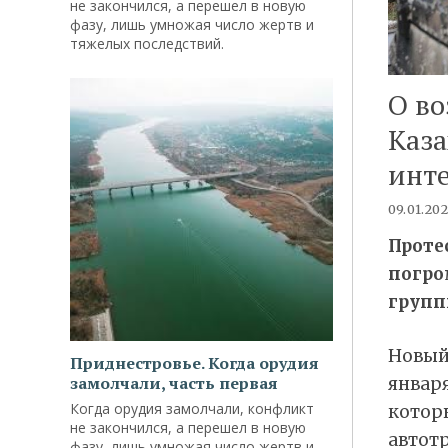
не закончился, а перешел в новую
фазу, лишь умножая число жертв и
тяжелых последствий.
О в
Каза
инт
09.01.20
Проте
погро
груп
Новый 
Приднестровье. Когда орудия
замолчали, часть первая
январ
Когда орудия замолчали, конфликт
которы
не закончился, а перешел в новую
автот
фазу, лишь умножая число жертв и