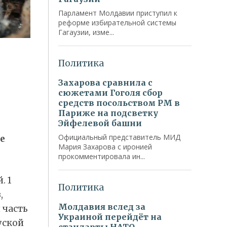
е
. 1
,
 часть
уской