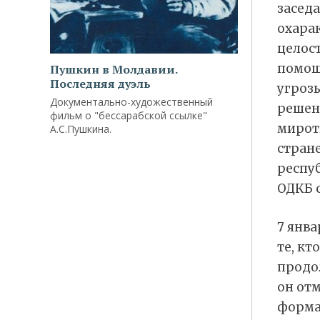
засед
охара
целост
помощ
Пушкин в Молдавии.
Последняя дуэль
угроз
Документально-художественный
решен
фильм о "бессарабской ссылке"
мирот
А.С.Пушкина.
стране
респу
ОДКБ 
7 янва
те, кт
продо
он отм
форма