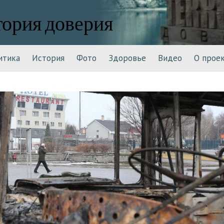
тория доверия
итика
История
Фото
Здоровье
Видео
О прое