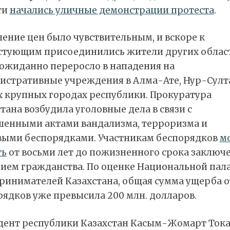
ти
начались уличные демонстрации протеста
.
ение цен было чувствительным, и вскоре к
стующим присоединились жители других област
еожиданно переросло в нападения на
истративные учреждения в Алма-Ате, Нур-Султ
х крупных городах республики. Прокуратура
тана возбудила уголовные дела в связи с
шенными актами вандализма, терроризма и
выми беспорядками. Участникам беспорядков
м
ть
от восьми лет до пожизненного срока заключе
ием гражданства. По оценке Национальной пал
ринимателей Казахстана, общая сумма ущерба о
ядков уже превысила 200 млн. долларов.
дент республики Казахстан Касым-Жомарт Тока