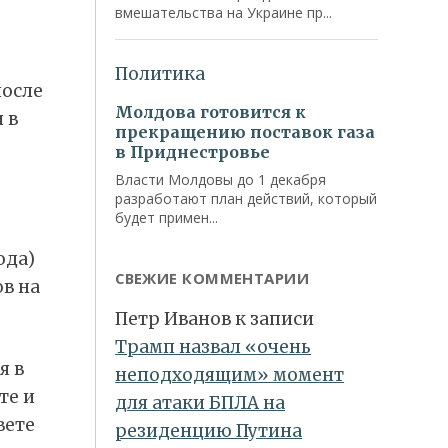
после
 в
ода)
СВЕЖИЕ КОММЕНТАРИИ
в на
Петр Иванов
к записи
Трамп назвал «очень
я в
неподходящим» момент
те и
для атаки БПЛА на
вете
резиденцию Путина