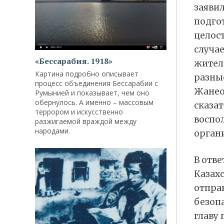
заяви
подго
целос
случа
«Бессарабия. 1918»
жители
Картина подробно описывает
разны
процесс объединения Бессарабии с
Жанеоз
Румынией и показывает, чем оно
обернулось. А именно – массовым
сказат
террором и искусственно
воспол
разжигаемой враждой между
народами.
органи
В отве
Казах
отправ
безопа
главу 