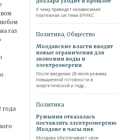
е
ывом
 любом
на газ
о
о
но
2 года
вого