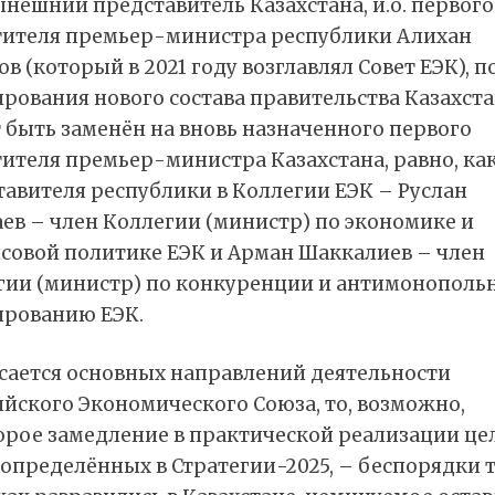
нешний представитель Казахстана, и.о. первого
тителя премьер-министра республики Алихан
в (который в 2021 году возглавлял Совет ЕЭК), п
рования нового состава правительства Казахст
 быть заменён на вновь назначенного первого
ителя премьер-министра Казахстана, равно, как
авителя республики в Коллегии ЕЭК – Руслан
ев – член Коллегии (министр) по экономике и
совой политике ЕЭК и Арман Шаккалиев – член
гии (министр) по конкуренции и антимонополь
ированию ЕЭК.
асается основных направлений деятельности
йского Экономического Союза, то, возможно,
орое замедление в практической реализации це
 определённых в Стратегии-2025, – беспорядки 