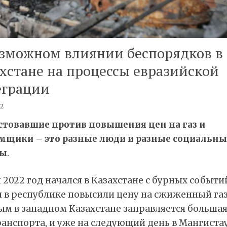
озможном влиянии беспорядков в
хстане на процессы евразийской
еграции
22
стовавшие против повышения цен на газ и
мщики – это разные люди и разные социальны
пы
.
2022 год начался в Казахстане с бурных событий
я в республике повысили цену на сжиженный газ
м в западном Казахстане заправляется большая
ранспорта, и уже на следующий день в Мангиста