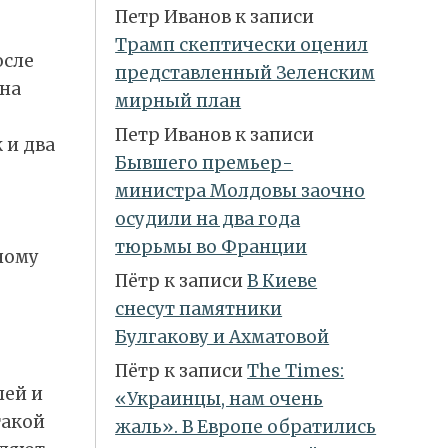
Петр Иванов
к записи
Трамп скептически оценил
осле
представленный Зеленским
ана
мирный план
Петр Иванов
к записи
 и два
Бывшего премьер-
министра Молдовы заочно
осудили на два года
тюрьмы во Франции
ному
Пётр
к записи
В Киеве
снесут памятники
Булгакову и Ахматовой
Пётр
к записи
Тhe Times:
лей и
«Украинцы, нам очень
такой
жаль». В Европе обратились