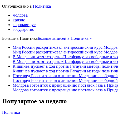
Опубликовано в
Политика
молдова
кризис
коронавирус
государство
Больше в
Политика
Больше записей в Политика »
Мид России раскритиковал антироссийский курс Молдо
Мид России раскритиковал антироссийский курс Молдо
В Молдавии хотят создать «Платформу за свободные и ч
В Молдавии хотят создать «Платформу за свободные и ч
Кишинев пускает в ход против Гагаузии методы политиче
Кишинев пускает в ход против Гагаузии методы политиче
Постпред России заявил о лишении Молдавии свободной
Постпред России заявил о лишении Молдавии свободной
Молдова готовится к прекращению поставок газа в Прид
Молдова готовится к прекращению поставок газа в Прид
Популярное за неделю
Политика