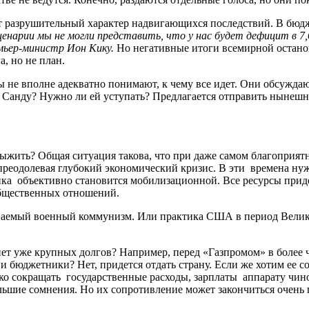
ет разрушительный характер надвигающихся последствий. В бюдж
енарии мы не могли представить, что у нас будет дефицит в 7
мьер-министр Ион Кику
.
Но негативные итоги всемирной останов
а, но не план.
ы не вполне адекватно понимают, к чему все идет. Они обсужда
Санду? Нужно ли ей уступать? Предлагается отправить нынешне
к выжить? Общая ситуация такова, что при даже самом благоприя
реодолевая глубокий экономический кризис. В эти времена нуж
мика объективно становится мобилизационной. Все ресурсы приде
общественных отношений.
ываемый военный коммунизм. Или практика США в период Великой 
ет уже крупных долгов? Например, перед «Газпромом» в более ч
 и бюджетники? Нет, придется отдать страну. Если же хотим ее 
езко сокращать государственные расходы, зарплаты аппарату чино
Большие сомнения. Но их сопротивление может закончиться очень 