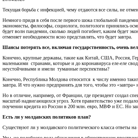
Текущая борьба с инфекцией, чему отдаются все силы, не отменя
Немного придя в себя после первого шока глобальной пандем
экономисты, философы, социологи, политологи принялись осмы
будет волн пандемии, сколько людей погибнет, каким будет эк
отменяет необходимости ясно представлять, что будет завтра.
Ш
ансы потерять все, включая государственность
, очень ве
Конечно, крупные державы, такие как Китай, США, Россия, Гер
маленькими странами, которые и до коронавируса еле-еле сво
неустойчивыми и имели туманные перспективы?
Конечно, Республика Молдова относится к числу именно таких,
завтра. И что нужно предпринять для того, чтобы это «завтра»
Но в отличие, например, от Франции, где президент создал сп
масштаб надвигающихся угроз. Хотя правительство уже подало 
поучении кредита из России в 200 млн. евро, МВФ и ЕС. Но за
Есть ли у молдавских политиков план?
Существуют ли у молдавского политического класса ответы на с
Увы, но подобного рода обсуждения в общественном пространств