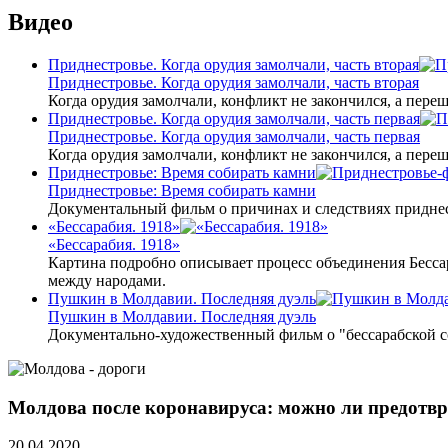
Видео
Приднестровье. Когда орудия замолчали, часть вторая
Приднестровье. Когда орудия замолчали, часть вторая
Когда орудия замолчали, конфликт не закончился, а пере
Приднестровье. Когда орудия замолчали, часть первая
Приднестровье. Когда орудия замолчали, часть первая
Когда орудия замолчали, конфликт не закончился, а пере
Приднестровье: Время собирать камни
Приднестровье: Время собирать камни
Документальный фильм о причинах и следствиях приднес
«Бессарабия. 1918»
«Бессарабия. 1918»
Картина подробно описывает процесс объединения Бесса
между народами.
Пушкин в Молдавии. Последняя дуэль
Пушкин в Молдавии. Последняя дуэль
Документально-художественный фильм о "бессарабской 
Молдова после коронавируса: можно ли предотвр
20.04.2020