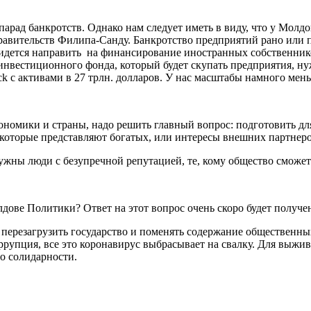
 парад банкротств. Однако нам следует иметь в виду, что у Молд
авительств Филипа-Санду. Банкротство предприятий рано или по
придется направить на финансирование иностранных собственни
 инвестиционного фонда, который будет скупать предприятия, 
ck с активами в 27 трлн. долларов. У нас масштабы намного ме
ономики и страны, надо решить главный вопрос: подготовить дл
, которые представляют богатых, или интересы внешних партнер
ужны люди с безупречной репутацией, те, кому общество сможет 
дове Политики? Ответ на этот вопрос очень скоро будет получе
 перезагрузить государство и поменять содержание общественн
коррупция, все это коронавирус выбрасывает на свалку. Для вы
о солидарности.