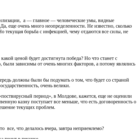
вилизации, а — главное — человеческие умы, видные
а, еще очень много неопределенности. Не известно, сколько
Но текущая борьба с инфекцией, чему отдаются все силы, не
какой ценой будет достигнута победа? Но что станет с
, были зависимы от очень многих факторов, а потому являлись
ередь должны были бы подумать о том, что будет со страной
государственность, очень велики.
 «поствирусный период», в Молдове, кажется, еще не оценили
венную казну поступает все меньше, что есть договоренность о
 решение текущих проблем.
о все, что делалось вчера, завтра неприемлемо?
а тонут в текучке.