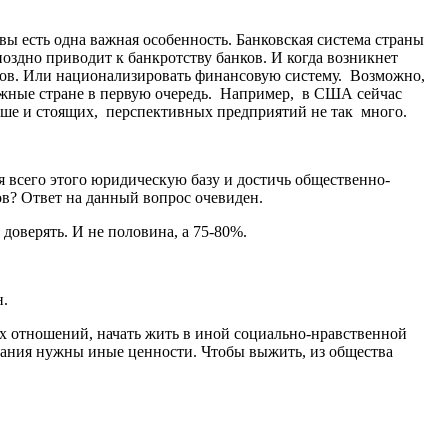
овы есть одна важная особенность. Банковская система страны
здно приводит к банкротству банков. И когда возникнет
ков. Или национализировать финансовую систему. Возможно,
нужные стране в первую очередь. Например, в США сейчас
ньше и стоящих, перспективных предприятий не так много.
я всего этого юридическую базу и достичь общественно-
ов? Ответ на данный вопрос очевиден.
доверять. И не половина, а 75-80%.
н.
ых отношений, начать жить в иной социально-нравственной
живания нужны иные ценности. Чтобы выжить, из общества