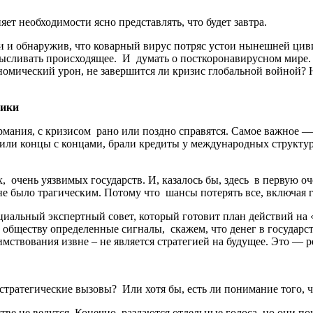
ет необходимости ясно представлять, что будет завтра.
ии и обнаружив, что коварный вирус потряс устои нынешней ци
сливать происходящее. И думать о посткоронавирусном мире. Д
ономический урон, не завершится ли кризис глобальной войной? 
лики
мания, с кризисом рано или поздно справятся. Самое важное — 
дили концы с концами, брали кредиты у международных структур
 очень уязвимых государств. И, казалось бы, здесь в первую оч
 не было трагическим. Потому что шансы потерять все, включая 
ециальный экспертный совет, который готовит план действий на
обществу определенные сигналы, скажем, что денег в государст
имствования извне – не является стратегией на будущее. Это —
тратегические вызовы? Или хотя бы, есть ли понимание того, чт
е не ведутся. Конечно, раздаются отдельные голоса, но они пок