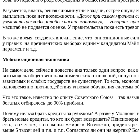
Разумеется, власть, решая сиюминутные задачи, острее ощуща
выплатить пока нет возможности.
«Даже при самом мрачном сц
увеличить расходы, чтобы спасти экономику
», — говорит пре
масштаб не поддается оценке. У правительства пока есть тревог
В то же время, создается впечатление, что оппозиционные сил
у правых на президентских выборах единым кандидатом Майя 
парламент и т.д.
Мобилизационная экономика
На самом деле, сейчас в повестке дня только одни вопрос: ка
всю модель общественно-экономических отношений, попутно п
зависимых и слабых государств не существует. То есть, эконо
одновременно противодействия угрозам обрушения системы 
Что это такое, известно по опыту Советского Союза – так наз
богатых отбиралось до 90% прибыли.
Почему нельзя брать кредиты за рубежом? А разве у Молдовы н
брать новые кредиты, то кто их будет возвращать? Пенсионеры
есть, за счет тех, кто накопил «жирок». Возможно, придется р
выше 5 тысяч лей и т.д. и т.п. Согласятся ли они на жертвы? 