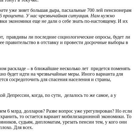
ете уже зияет большая дыра, пасхальные 700 лей пенсионерам
,6 процента. У нас чрезвычайная ситуация. Нам нужно
ки экономики еще не дали о себе знать по-настоящему. И их
ют, правдивы ли последние социологические опросы, будет ли
е правительство в отставку и провести досрочные выборы в
тном раскладе – в ближайшие несколько лет придется поменять
но будет идти на чрезвычайные меры. Иного варианта для
тся сосредоточить для спасения населения и страны,
Депрессии, когда, по сути, делалось то же самое, а у
ем 6 млрд. долларов? Разве вопрос уже урегулирован? Но если
сохранить, то остается вариант мобилизационной экономики. То
вников, судьям, дипломатам, урезать пенсии тем, у кого они
плохо. Для всех.