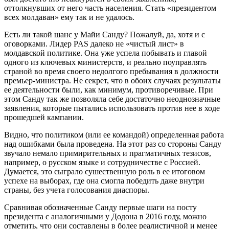
оттолкнувших от него часть населения. Стать «президентом
всех молдаван» ему так и не удалось.
Есть ли такой шанс у Майи Санду? Пожалуй, да, хотя и с
оговорками. Лидер PAS далеко не «чистый лист» в
молдавской политике. Она уже успела побывать и главой
одного из ключевых министерств, и реально поуправлять
страной во время своего недолгого пребывания в должности
премьер-министра. Не секрет, что в обоих случаях результаты
ее деятельности были, как минимум, противоречивые. При
этом Санду так же позволяла себе достаточно неоднозначные
заявления, которые пытались использовать против нее в ходе
прошедшей кампании.
Видно, что политиком (или ее командой) определенная работа
над ошибками была проведена. На этот раз со стороны Санду
звучало немало примирительных и прагматичных тезисов,
например, о русском языке и сотрудничестве с Россией.
Думается, это сыграло сушественную роль в ее итоговом
успехе на выборах, где она смогла победить даже внутри
страны, без учета голосования диаспоры.
Сравнивая обозначенные Санду первые шаги на посту
президента с аналогичными у Додона в 2016 году, можно
отметить, что они составлены в более реалистичной и менее