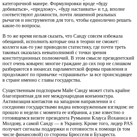
категоричной манере. Формулировки вроде «буду
добиваться», «предложу», «буду настаивать» и т.д. вполне
соответствуют должности, почти лишенной реальных
рычагов и инструментов для того, чтобы единолично решать
какие-то вопросы.
В то же время нельзя сказать, что Санду совсем избежала
обещаний, исполнить которые она в теории не сможет:
коллеги как-то уже приводили статистику, где почти треть
таковых оказалась невыполнимой с точки зрения
конституционных полномочий. В этом смысле президентский
пост очень коварен: многие граждане до сих пор не слишком
разбираются в нюансах парламентской формы правления и
продолжают по привычке «спрашивать» за все происходящее
в стране именно с главы государства.
Существенным подспорьем Майе Санду может стать крайне
благоприятная для нее международная конъюнктура.
Активизация контактов на западном направлении и с
соседними государствами видна невооруженным взглядом: не
прошло и недели с момента ее избрания, а уже известно о
готовящемся визите президента Румынии Клауса Йоханиса в
Молдову, а самой Санду — в Украину. Кроме того, лидер PAS
получает сигналы поддержки и готовности к помощи (в том
числе финансовой) со стороны Брюсселя и Бухареста.