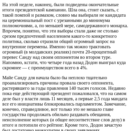
На этой неделе, наконец, были подведены окончательные
итоги президентской кампании. Шла она, стоит сказать, с
такой помпой и размахом, словно мы выбирали не кандидата
на церемониальный пост с урезанными до минимума
полномочиями, а, по меньшей мере, самодержавного монарха.
Впрочем, понятно, что эти выборы стали даже не столько
срезом предпочтений населением какого-то конкретного
политика, сколько отразили общий огромный запрос на
внутренние перемены. Именно так можно трактовать
огромный (в молдавских реалиях) почти 20-процентный
перевес Санду над своим оппонентом во втором туре.
Напомню, кстати, что четыре года назад Додон выиграл куда
скромнее — с преимуществом всего в 4%.
Майе Санду для начала было бы неплохо тщательно
проанализировать причины провала своего оппонента,
растерявшего за годы правления 140 тысяч голосов. Недавно
пока еще действующий президент пожаловался, что на самом
деле был у власти лишь 11 месяцев, а первые 2,5 года мандата
все его инициативы блокировались парламентом. Замечание,
конечно, справедливое, вот только это не мешало главе
государства продолжать обильно раздавать обещания,
неисполнение которых (и общее несоответствие слов делу) в
итоге и потопили его рейтинг. Кроме того, Додон зачастую
был достаточно неаккуратен в своих заявлениях,