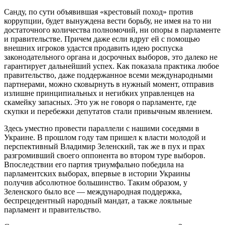
Санду, по сути объявившая «крестовый поход» против
коррупции, будет вынуждена вести борьбу, не имея на то ни
достаточного количества полномочий, ни опоры в парламенте
и правительстве. Причем даже если вдруг ей с помощью
внешних игроков удастся продавить идею роспуска
законодательного органа и досрочных выборов, это далеко не
гарантирует дальнейший успех. Как показала практика любое
правительство, даже поддержанное всеми международными
партнерами, можно сковырнуть в нужный момент, отправив
излишне принципиальных и негибких управленцев на
скамейку запасных. Это уж не говоря о парламенте, где
скупки и перебежки депутатов стали привычным явлением.
Здесь уместно провести параллели с нашими соседями в
Украине. В прошлом году там пришел к власти молодой и
перспективный Владимир Зеленский, так же в пух и прах
разгромивший своего оппонента во втором туре выборов.
Впоследствии его партия триумфально победила на
парламентских выборах, впервые в истории Украины
получив абсолютное большинство. Таким образом, у
Зеленского было все — международная поддержка,
беспрецедентный народный мандат, а также лояльные
парламент и правительство.