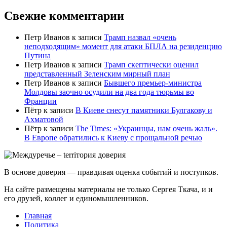
Свежие комментарии
Петр Иванов
к записи
Трамп назвал «очень
неподходящим» момент для атаки БПЛА на резиденцию
Путина
Петр Иванов
к записи
Трамп скептически оценил
представленный Зеленским мирный план
Петр Иванов
к записи
Бывшего премьер-министра
Молдовы заочно осудили на два года тюрьмы во
Франции
Пётр
к записи
В Киеве снесут памятники Булгакову и
Ахматовой
Пётр
к записи
Тhe Times: «Украинцы, нам очень жаль».
В Европе обратились к Киеву с прощальной речью
В основе доверия — правдивая оценка событий и поступков.
На сайте размещены материалы не только Сергея Ткача, и и
его друзей, коллег и единомышленников.
Главная
Политика