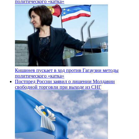
политического «катка»
Кишинев пускает в ход против Гагаузии методы
политического «катка»
Постпред России заявил о лишении Молдавии
свободной торговли при выходе из СНГ