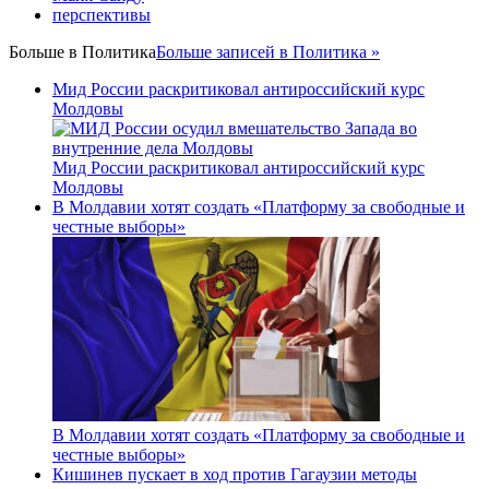
перспективы
Больше в
Политика
Больше записей в Политика »
Мид России раскритиковал антироссийский курс
Молдовы
Мид России раскритиковал антироссийский курс
Молдовы
В Молдавии хотят создать «Платформу за свободные и
честные выборы»
В Молдавии хотят создать «Платформу за свободные и
честные выборы»
Кишинев пускает в ход против Гагаузии методы