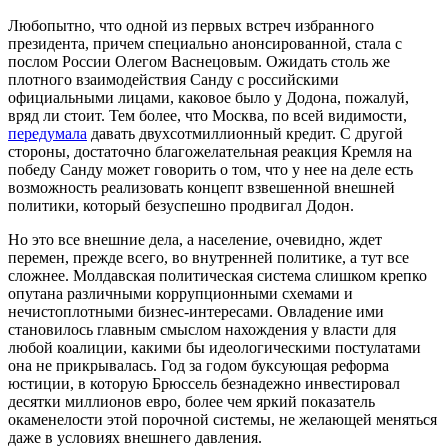
Любопытно, что одной из первых встреч избранного
президента, причем специально анонсированной, стала с
послом России Олегом Васнецовым. Ожидать столь же
плотного взаимодействия Санду с российскими
официальными лицами, каковое было у Додона, пожалуй,
вряд ли стоит. Тем более, что Москва, по всей видимости,
передумала
давать двухсотмиллионный кредит. С другой
стороны, достаточно благожелательная реакция Кремля на
победу Санду может говорить о том, что у нее на деле есть
возможность реализовать концепт взвешенной внешней
политики, который безуспешно продвигал Додон.
Но это все внешние дела, а население, очевидно, ждет
перемен, прежде всего, во внутренней политике, а тут все
сложнее. Молдавская политическая система слишком крепко
опутана различными коррупционными схемами и
нечистоплотными бизнес-интересами. Овладение ими
становилось главным смыслом нахождения у власти для
любой коалиции, какими бы идеологическими постулатами
она не прикрывалась. Год за годом буксующая реформа
юстиции, в которую Брюссель безнадежно инвестировал
десятки миллионов евро, более чем яркий показатель
окаменелости этой порочной системы, не желающей меняться
даже в условиях внешнего давления.