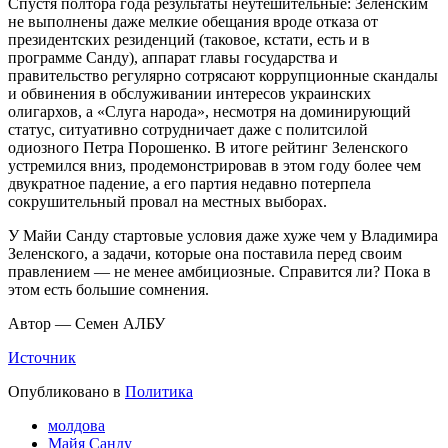
Спустя полтора года результаты неутешительные: Зеленским
не выполнены даже мелкие обещания вроде отказа от
президентских резиденций (таковое, кстати, есть и в
программе Санду), аппарат главы государства и
правительство регулярно сотрясают коррупционные скандалы
и обвинения в обслуживании интересов украинских
олигархов, а «Слуга народа», несмотря на доминирующий
статус, ситуативно сотрудничает даже с политсилой
одиозного Петра Порошенко. В итоге рейтинг Зеленского
устремился вниз, продемонстрировав в этом году более чем
двукратное падение, а его партия недавно потерпела
сокрушительный провал на местных выборах.
У Майи Санду стартовые условия даже хуже чем у Владимира
Зеленского, а задачи, которые она поставила перед своим
правлением — не менее амбициозные. Справится ли? Пока в
этом есть большие сомнения.
Автор — Семен АЛБУ
Источник
Опубликовано в
Политика
молдова
Майя Санду