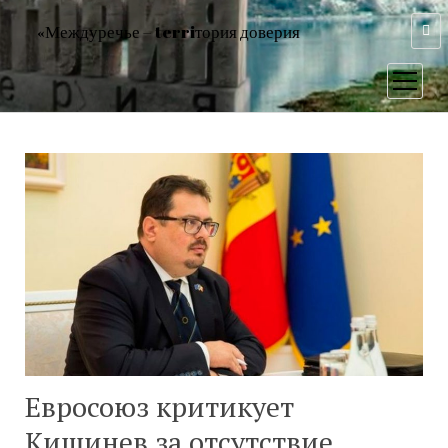
«Междуречье – terriтория доверия
открыт
меню
Евросоюз критикует
Кишинев за отсутствие