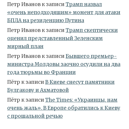
Петр Иванов
к записи
Трамп назвал
«очень неподходящим» момент для атаки
БПЛА на резиденцию Путина
Петр Иванов
к записи
Трамп скептически
оценил представленный Зеленским
мирный план
Петр Иванов
к записи
Бывшего премьер-
министра Молдовы заочно осудили на два
года тюрьмы во Франции
Пётр
к записи
В Киеве снесут памятники
Булгакову и Ахматовой
Пётр
к записи
Тhe Times: «Украинцы, нам
очень жаль». В Европе обратились к Киеву
с прощальной речью