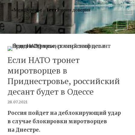
«Междуречье – terriтория доверия
открыт
меню
Если НАТО тронет
миротворцев в
Приднестровье, российский
десант будет в Одессе
28.07.2021
Россия пойдет на деблокирующий удар
в случае блокировки миротворцев
на Днестре.