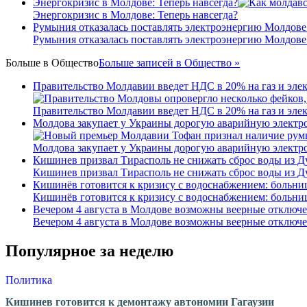
Энергокризис в Молдове: Теперь навсегда?
Энергокризис в Молдове: Теперь навсегда?
Румыния отказалась поставлять электроэнергию Молдове
Румыния отказалась поставлять электроэнергию Молдове
Больше в
Общество
Больше записей в Общество »
Правительство Молдавии введет НДС в 20% на газ и эле
Правительство Молдавии введет НДС в 20% на газ и эле
Молдова закупает у Украины дорогую аварийную электроэ
Молдова закупает у Украины дорогую аварийную электроэ
Кишинев призвал Тирасполь не снижать сброс воды из Д
Кишинев призвал Тирасполь не снижать сброс воды из Д
Кишинёв готовится к кризису с водоснабжением: больни
Кишинёв готовится к кризису с водоснабжением: больни
Вечером 4 августа в Молдове возможны веерные отключе
Вечером 4 августа в Молдове возможны веерные отключе
Популярное за неделю
Политика
Кишинев готовится к демонтажу автономии Гагаузии