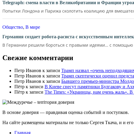
Telegraph: смена власти в Великобритании и Франции угр
Попытки Лондона и Парижа сколотить коалицию для вмешатель
Общество
,
В мире
Германия создает робота-расиста с искусственным интелле
В Германии решили бороться с правыми идеями… с помощью д
Свежие комментарии
Петр Иванов
к записи
Трамп назвал «очень неподходящи
Петр Иванов
к записи
Трамп скептически оценил предс
Петр Иванов
к записи
Бывшего премьер-министра Молдов
Пётр
к записи
В Киеве снесут памятники Булгакову и Ах
Пётр
к записи
Тhe Times: «Украинцы, нам очень жаль». В
В основе доверия — правдивая оценка событий и поступков.
На сайте размещены материалы не только Сергея Ткача, и и ег
Главная