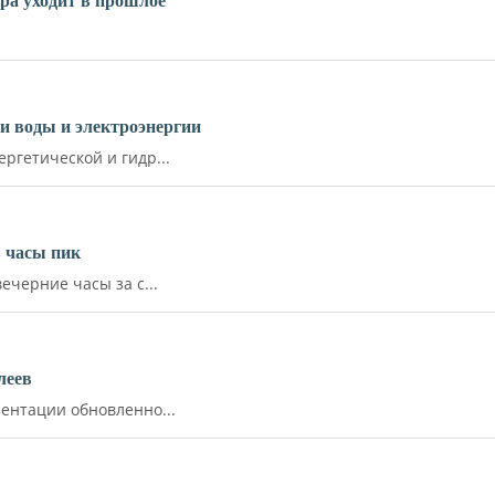
ара уходит в прошлое
и воды и электроэнергии
ргетической и гидр...
 часы пик
ечерние часы за с...
леев
ентации обновленно...