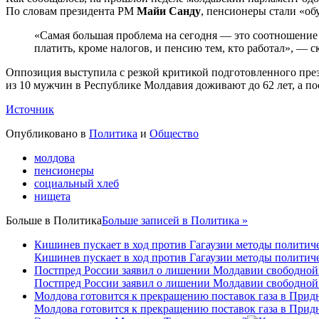
По словам президента РМ
Майи Санду
, пенсионеры стали «об
«Самая большая проблема на сегодня — это соотношение пе
платить, кроме налогов, и пенсию тем, кто работал», — с
Оппозиция выступила с резкой критикой подготовленного през
из 10 мужчин в Республике Молдавия доживают до 62 лет, а по
Источник
Опубликовано в
Политика
и
Общество
молдова
пенсионеры
социальный хлеб
нищета
Больше в
Политика
Больше записей в Политика »
Кишинев пускает в ход против Гагаузии методы политиче
Кишинев пускает в ход против Гагаузии методы политиче
Постпред России заявил о лишении Молдавии свободной
Постпред России заявил о лишении Молдавии свободной
Молдова готовится к прекращению поставок газа в Прид
Молдова готовится к прекращению поставок газа в Прид