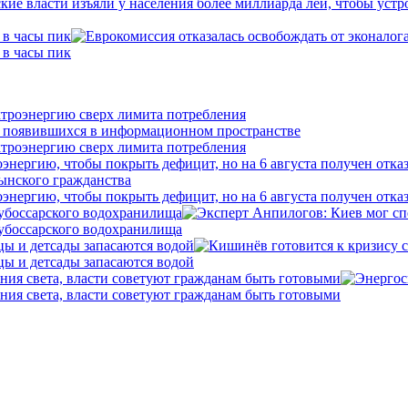
 в часы пик
 в часы пик
ктроэнергию сверх лимита потребления
ктроэнергию сверх лимита потребления
нергию, чтобы покрыть дефицит, но на 6 августа получен отка
нергию, чтобы покрыть дефицит, но на 6 августа получен отка
убоссарского водохранилища
убоссарского водохранилища
цы и детсады запасаются водой
цы и детсады запасаются водой
ния света, власти советуют гражданам быть готовыми
ния света, власти советуют гражданам быть готовыми