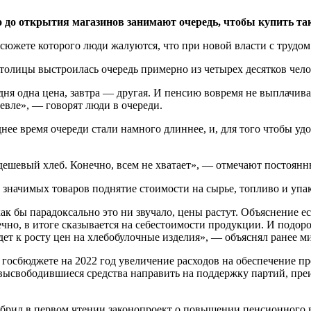
о до открытия магазинов занимают очередь, чтобы купить та
осюжете которого люди жалуются, что при новой власти с трудо
столицы выстроилась очередь примерно из четырех десятков чело
ня одна цена, завтра — другая. И пенсию вовремя не выплачива
шевле», — говорят люди в очереди.
нее время очереди стали намного длиннее, и, для того чтобы у
дешевый хлеб. Конечно, всем не хватает», — отмечают постоянн
ачимых товаров поднятие стоимости на сырье, топливо и упако
как бы парадоксально это ни звучало, цены растут. Объяснение
ечно, в итоге сказывается на себестоимости продукции. И подор
дет к росту цен на хлебобулочные изделия», — объяснял ранее м
госбюджете на 2022 год увеличение расходов на обеспечение п
 высвободившиеся средства направить на поддержку партий, пр
рил в первом чтении законопроект о повышении пенсионного воз