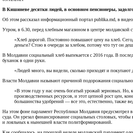
В Кишиневе десятки людей, в основном пенсионеры, задолг
Об этом рассказал информационный портал publika.md, в виде
Утром, в 6.30, перед хлебным магазином в центре молдавской 
«Хлеб дорогой. Постоянно повышают цену на хлеб. Сегод
деньги? Стою в очереди за хлебом, потому что тут он де
В Молдавии социальный хлеб выпекается с 2016 года. В послед
буханок в одни руки.
«Людей много, вы видели, сколько приходят и покупают 
Власти Молдавии называют причиной подорожания социально зн
«В этом году у нас очень богатый урожай зерновых. Но, 
производственных ресурсов, и этот цепной рост цен, кон
большинства удобрений — все это, естественно, также ве
На этом фоне парламент Республики Молдавия предусмотрел в 
суда. Он урезал финансирование социальных столовых, чтобы
и лояльных к нынешней власти политформирований.
Как сообщалось, на прошлой неделе молдавский парламент одоб