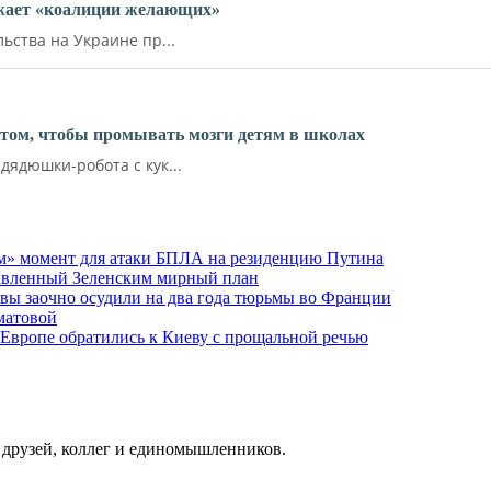
ожает «коалиции желающих»
ства на Украине пр...
ктом, чтобы промывать мозги детям в школах
ядюшки-робота с кук...
м» момент для атаки БПЛА на резиденцию Путина
тавленный Зеленским мирный план
ы заочно осудили на два года тюрьмы во Франции
матовой
 Европе обратились к Киеву с прощальной речью
о друзей, коллег и единомышленников.