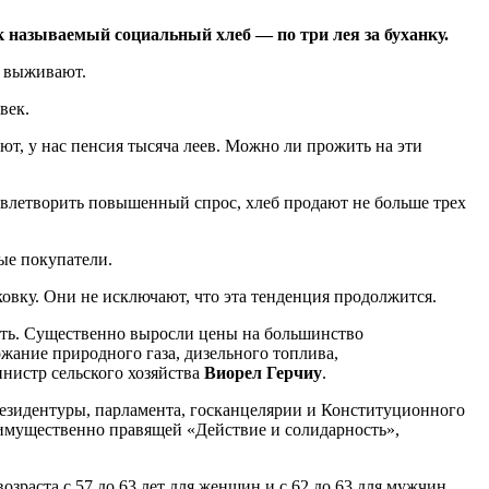
к называемый социальный хлеб — по три лея за буханку.
м выживают.
век.
ют, у нас пенсия тысяча леев. Можно ли прожить на эти
довлетворить повышенный спрос, хлеб продают не больше трех
ые покупатели.
вку. Они не исключают, что эта тенденция продолжится.
 есть. Существенно выросли цены на большинство
ожание природного газа, дизельного топлива,
инистр сельского хозяйства
Виорел Герчиу
.
резидентуры, парламента, госканцелярии и Конституционного
еимущественно правящей «Действие и солидарность»,
раста с 57 до 63 лет для женщин и с 62 до 63 для мужчин.