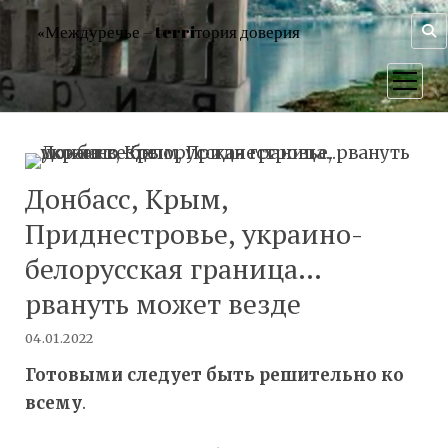
«Междуречье – terriтория доверия
открыт
меню
Донбасс, Крым,
Приднестровье, украино-
белорусская граница…
рвануть может везде
04.01.2022
Готовыми следует быть решительно ко
всему
.