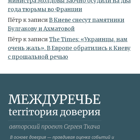
министра Молдовы заочно осудили на два
года тюрьмы во Франции
Пётр
к записи
В Киеве снесут памятники
Булгакову и Ахматовой
Пётр
к записи
Тhe Times: «Украинцы, нам
очень жаль». В Европе обратились к Киеву
с прощальной речью
В основе доверия — правдивая оценка событий и