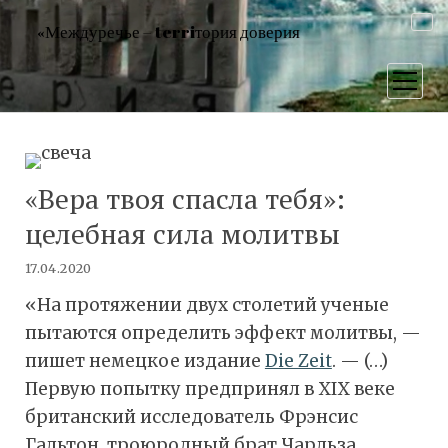
«Междуречье – terriтория доверия
открыт
меню
«Вера твоя спасла тебя»:
целебная сила молитвы
17.04.2020
«На протяжении двух столетий ученые
пытаются определить эффект молитвы, —
пишет немецкое издание
Die Zeit
. — (…)
Первую попытку предпринял в XIX веке
британский исследователь Фрэнсис
Гальтон, троюродный брат Чарльза