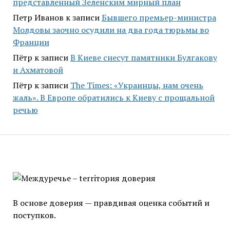
представленный Зеленским мирный план
Петр Иванов
к записи
Бывшего премьер-министра
Молдовы заочно осудили на два года тюрьмы во
Франции
Пётр
к записи
В Киеве снесут памятники Булгакову
и Ахматовой
Пётр
к записи
Тhe Times: «Украинцы, нам очень
жаль». В Европе обратились к Киеву с прощальной
речью
В основе доверия — правдивая оценка событий и
поступков.