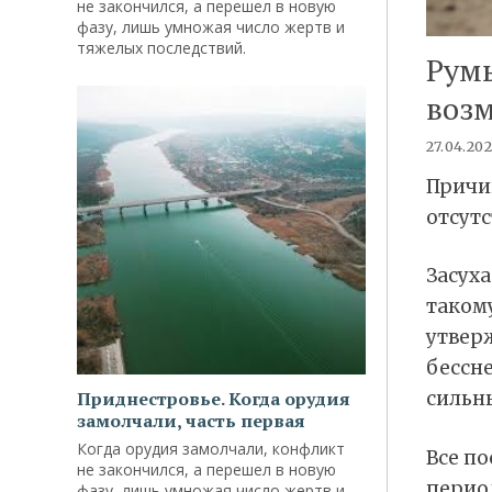
не закончился, а перешел в новую
фазу, лишь умножая число жертв и
тяжелых последствий.
Рум
возм
27.04.20
Причи
отсутс
Засуха
таком
утвер
бессне
Приднестровье. Когда орудия
сильны
замолчали, часть первая
Когда орудия замолчали, конфликт
Все по
не закончился, а перешел в новую
период
фазу, лишь умножая число жертв и