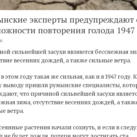
ынские эксперты предупреждают 
ожности повторения голода 1947 
20
ной сильнейшей засухи являются бесснежная зи
твие весенних дождей, а также сильные ветра.
 в этом году такая же сильная, как и в 1947 году. К
у выводу пришли румынские специалисты, кото
ждают, что причиной сильнейшей засухи являет
жная зима, отсутствие весенних дождей, а такж
е ветра.
сеянные растения начали сохнуть, и если в сле
 не будет дождя, потери могут достигать ста