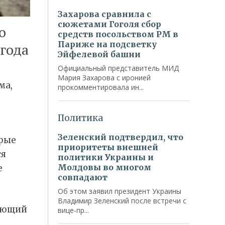
о
года
ма,
рые
ся
е
дующий