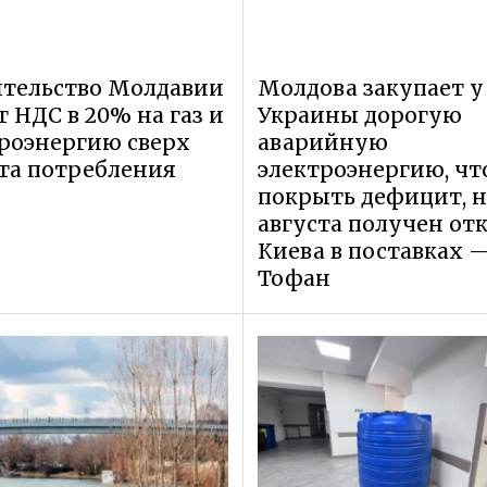
тельство Молдавии
Молдова закупает у
т НДС в 20% на газ и
Украины дорогую
роэнергию сверх
аварийную
та потребления
электроэнергию, ч
покрыть дефицит, н
августа получен отк
Киева в поставках 
Тофан