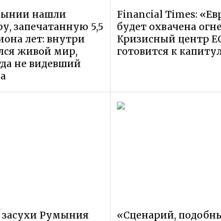
мынии нашли
Financial Times: «Ев
у, запечатанную 5,5
будет охвачена огн
она лет: внутри
Кризисный центр Е
лся живой мир,
готовится к капиту
да не видевший
а
 засухи Румыния
«Сценарий, подобн