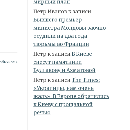
мирный план
Петр Иванов
к записи
Бывшего премьер-
министра Молдовы заочно
осудили на два года
тюрьмы во Франции
Пётр
к записи
В Киеве
снесут памятники
еобычное »
Булгакову и Ахматовой
Пётр
к записи
Тhe Times:
«Украинцы, нам очень
жаль». В Европе обратились
к Киеву с прощальной
речью