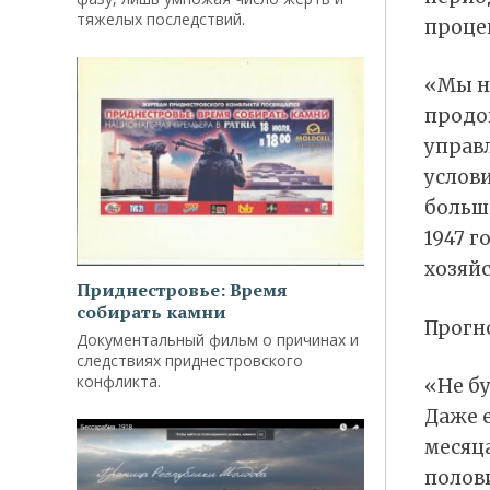
тяжелых последствий.
проце
«Мы н
продо
управл
услов
больш
1947 г
хозяйс
Приднестровье: Время
собирать камни
Прогн
Документальный фильм о причинах и
следствиях приднестровского
конфликта.
«Не бу
Даже е
месяца
полови