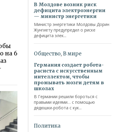
тобы
о на 6
аз
—