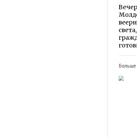
Вечер
Молд
веер
света
граж
гото
Больше