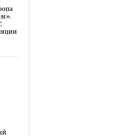
ропа
ем».
С
ляции
ый