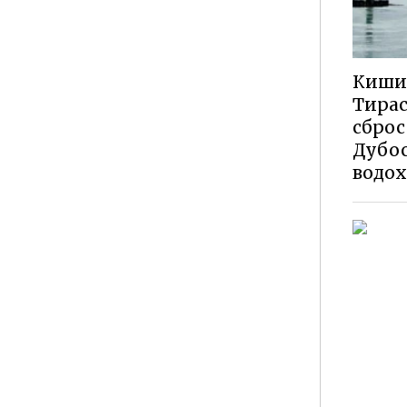
Киши
Тирас
сброс
Дубос
водо