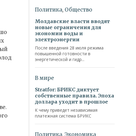
ошо
ых
мый
олод
ве.
ого