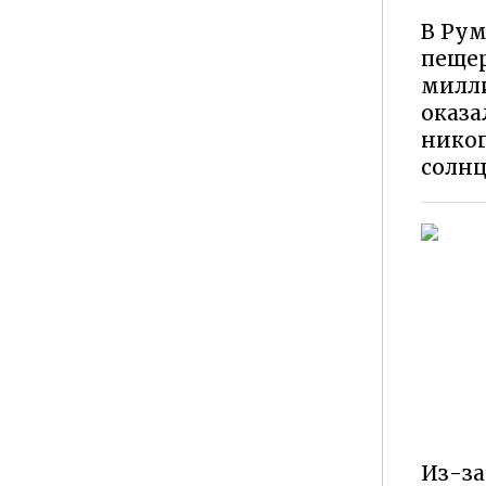
В Ру
пещер
милли
оказа
никог
солнц
Из-за