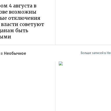
ом 4 августа в
ове возможны
ные отключения
, власти советуют
данам быть
выми
 в
Необычное
Больше записей в Н