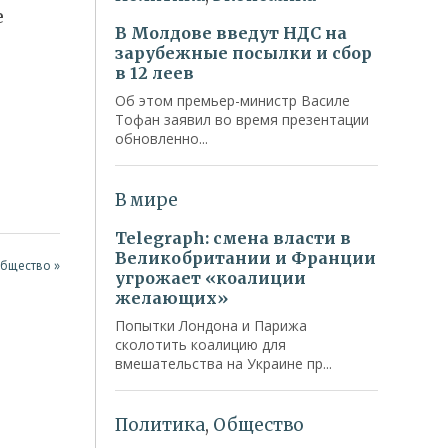
е
Общество »