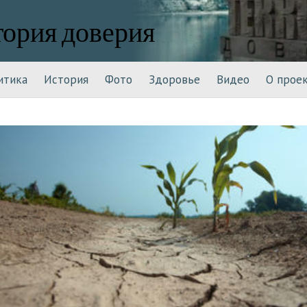
тория доверия
итика
История
Фото
Здоровье
Видео
О прое