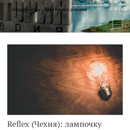
«Междуречье – terriтория доверия
открыт
меню
Reflex (Чехия): лампочку