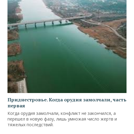
Приднестровье. Когда орудия замолчали, часть
первая
Когда орудия замолчали, конфликт не закончился, а
перешел в новую фазу, лишь умножая число жертв и
тяжелых последствий.