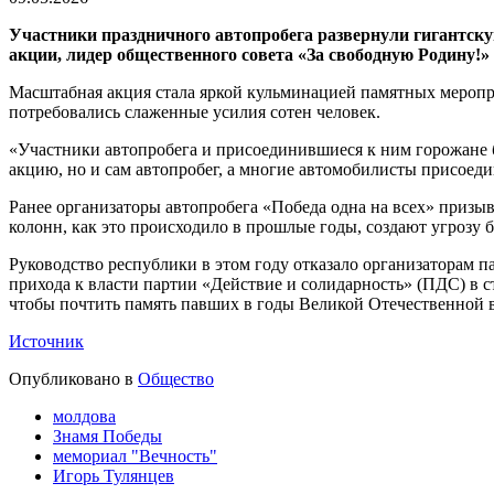
Участники праздничного автопробега развернули гигантск
акции, лидер общественного совета «За свободную Родину!»
Масштабная акция стала яркой кульминацией памятных меропри
потребовались слаженные усилия сотен человек.
«Участники автопробега и присоединившиеся к ним горожане 
акцию, но и сам автопробег, а многие автомобилисты присоеди
Ранее организаторы автопробега «Победа одна на всех» приз
колонн, как это происходило в прошлые годы, создают угрозу 
Руководство республики в этом году отказало организаторам 
прихода к власти партии «Действие и солидарность» (ПДС) в 
чтобы почтить память павших в годы Великой Отечественной 
Источник
Опубликовано в
Общество
молдова
Знамя Победы
мемориал "Вечность"
Игорь Тулянцев