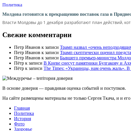
Политика
Молдова готовится к прекращению поставок газа в Придне
Власти Молдовы до 1 декабря разработают план действий, кот
Свежие комментарии
Петр Иванов
к записи
Трамп назвал «очень неподходящи
Петр Иванов
к записи
Трамп скептически оценил предс
Петр Иванов
к записи
Бывшего премьер-министра Молдов
Пётр
к записи
В Киеве снесут памятники Булгакову и Ах
Пётр
к записи
Тhe Times: «Украинцы, нам очень жаль». В
В основе доверия — правдивая оценка событий и поступков.
На сайте размещены материалы не только Сергея Ткача, и и ег
Главная
Политика
История
Фото
Здоровье