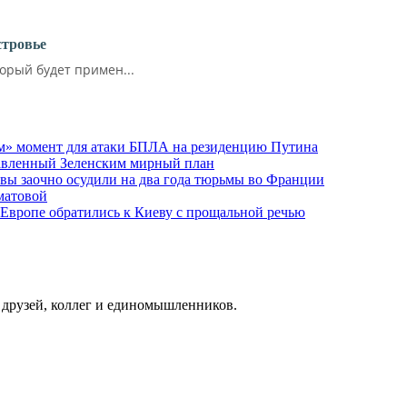
стровье
орый будет примен...
м» момент для атаки БПЛА на резиденцию Путина
тавленный Зеленским мирный план
ы заочно осудили на два года тюрьмы во Франции
матовой
 Европе обратились к Киеву с прощальной речью
о друзей, коллег и единомышленников.