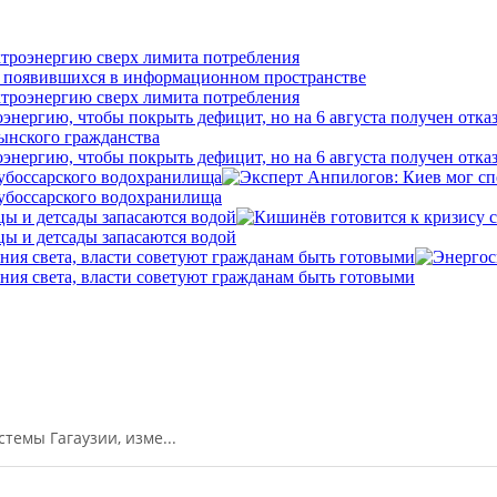
ктроэнергию сверх лимита потребления
ктроэнергию сверх лимита потребления
нергию, чтобы покрыть дефицит, но на 6 августа получен отка
нергию, чтобы покрыть дефицит, но на 6 августа получен отка
убоссарского водохранилища
убоссарского водохранилища
цы и детсады запасаются водой
цы и детсады запасаются водой
ния света, власти советуют гражданам быть готовыми
ния света, власти советуют гражданам быть готовыми
емы Гагаузии, изме...