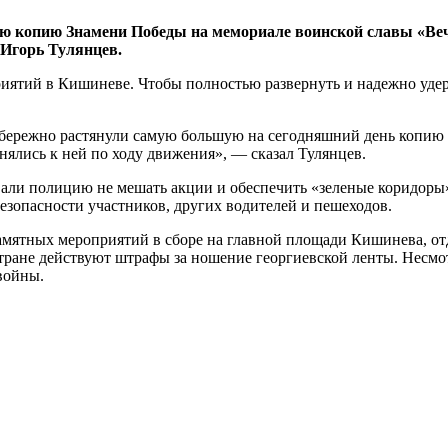
ую копию Знамени Победы на мемориале воинской славы «Ве
 Игорь Тулянцев.
ятий в Кишиневе. Чтобы полностью развернуть и надежно удерж
бережно растянули самую большую на сегодняшний день копию 
нялись к ней по ходу движения», — сказал Тулянцев.
ывали полицию не мешать акции и обеспечить «зеленые коридор
безопасности участников, других водителей и пешеходов.
памятных мероприятий в сборе на главной площади Кишинева, от
стране действуют штрафы за ношение георгиевской ленты. Несм
войны.