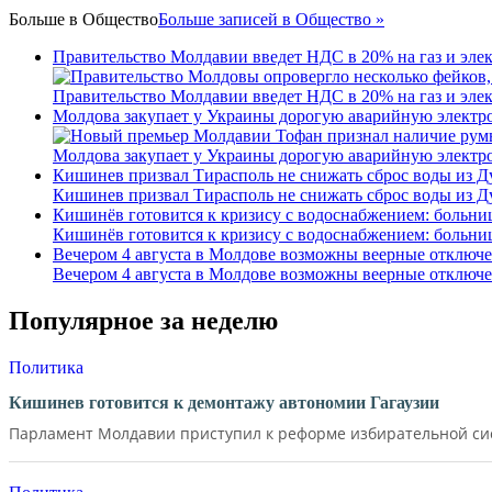
Больше в
Общество
Больше записей в Общество »
Правительство Молдавии введет НДС в 20% на газ и эле
Правительство Молдавии введет НДС в 20% на газ и эле
Молдова закупает у Украины дорогую аварийную электроэ
Молдова закупает у Украины дорогую аварийную электроэ
Кишинев призвал Тирасполь не снижать сброс воды из Д
Кишинев призвал Тирасполь не снижать сброс воды из Д
Кишинёв готовится к кризису с водоснабжением: больни
Кишинёв готовится к кризису с водоснабжением: больни
Вечером 4 августа в Молдове возможны веерные отключе
Вечером 4 августа в Молдове возможны веерные отключе
Популярное за неделю
Политика
Кишинев готовится к демонтажу автономии Гагаузии
Парламент Молдавии приступил к реформе избирательной сист