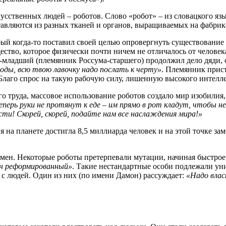
усственных людей – роботов. Слово «робот» – из словацкого яз
ставляются из разных тканей и органов, выращиваемых на фабри
рый когда-то поставил своей целью опровергнуть существование
щество, которое физически почти ничем не отличалось от челове
ум-младший (племянник Россума-старшего) продолжил дело дяди
оды, всю твою лавочку надо послать к черту»
. Племянник прис
 Благо спрос на такую рабочую силу, лишенную высокого интелле
го труда, массовое использование роботов создало мир изобилия
теперь руки не протянут к еде – им прямо в рот кладут, чтобы 
ти! Скорей, скорей, подайте нам все наслаждения мира!»
 на планете достигла 8,5 миллиарда человек и на этой точке за
ен. Некоторые роботы претерпевали мутации, начиная быстрое
ин реформированный»
. Такие нестандартные особи подлежали ун
с людей. Один из них (по имени Дамон) рассуждает:
«Надо влас