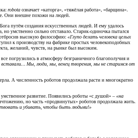
ыка:
robota
означает «каторга», «тяжёлая работа», «барщина».
ке. Они внешне похожи на людей.
 Бога путём создания искусственных людей. И ему удалось
ка, но умственно сильно отставало. Старик-одиночка пытался
, отбросив высокую философию:
«Глупо делать человека целых
тупил к производству на фабрике простых человекоподобных
кта, желаний, чувств, на рынке был высоким.
, все погрузились в атмосферу безграничного благополучия и
не вставали… Мы, люди, мы, венец творения, мы не старимся от
мерла. А численность роботов продолжала расти и многократно
 умственное развитие. Появились роботы «с душой» –
«на
ичтожению, но часть «продвинутых» роботов продолжала жить.
твовать и убивать, чтобы быть людьми!»