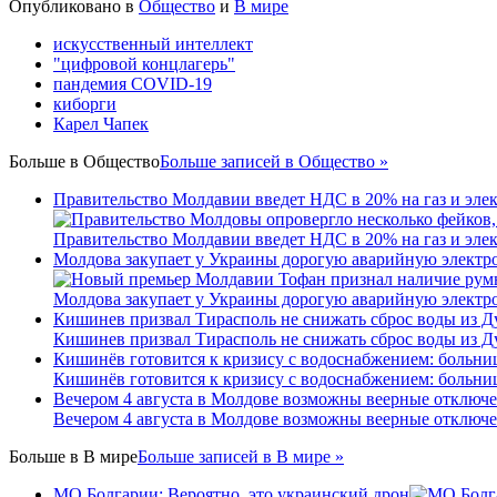
Опубликовано в
Общество
и
В мире
искусственный интеллект
"цифровой концлагерь"
пандемия COVID-19
киборги
Карел Чапек
Больше в
Общество
Больше записей в Общество »
Правительство Молдавии введет НДС в 20% на газ и эле
Правительство Молдавии введет НДС в 20% на газ и эле
Молдова закупает у Украины дорогую аварийную электроэ
Молдова закупает у Украины дорогую аварийную электроэ
Кишинев призвал Тирасполь не снижать сброс воды из Д
Кишинев призвал Тирасполь не снижать сброс воды из Д
Кишинёв готовится к кризису с водоснабжением: больни
Кишинёв готовится к кризису с водоснабжением: больни
Вечером 4 августа в Молдове возможны веерные отключе
Вечером 4 августа в Молдове возможны веерные отключе
Больше в
В мире
Больше записей в В мире »
МО Болгарии: Вероятно, это украинский дрон