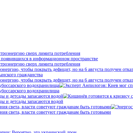
ктроэнергию сверх лимита потребления
ктроэнергию сверх лимита потребления
нергию, чтобы покрыть дефицит, но на 6 августа получен отка
нергию, чтобы покрыть дефицит, но на 6 августа получен отка
убоссарского водохранилища
убоссарского водохранилища
цы и детсады запасаются водой
цы и детсады запасаются водой
ния света, власти советуют гражданам быть готовыми
ния света, власти советуют гражданам быть готовыми