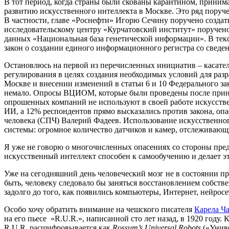
В тот период, когда страны были скованы карантином, принима
развитию искусственного интеллекта в Москве. Это ряд поруч
В частности, главе «Роснефти» Игорю Сечину поручено создат
исследовательскому центру «Курчатовский институт» поручен
данных «Национальная база генетической информации». В тек
закон о создании единого информационного регистра со сведе
Остановлюсь на первой из перечисленных инициатив – касател
регулирования в целях создания необходимых условий для раз
Москве и внесении изменений в статьи 6 и 10 Федерального за
немало. Опросы ВЦИОМ, которые были проведены после прин
опрошенных компаний не используют в своей работе искусстве
ИИ, а 12% респондентов прямо высказались против закона, опа
человека (СПЧ) Валерий Фадеев. Использование искусственног
системы: огромное количество датчиков и камер, отслеживающ
Я уже не говорю о многочисленных опасениях со стороны пред
искусственный интеллект способен к самообучению и делает э
Уже на сегодняшний день человеческий мозг не в состоянии п
быть, человеку следовало бы заняться восстановлением собств
задолго до того, как появились компьютеры, Интернет, нейрос
Особо хочу обратить внимание на чешского писателя
Карела Ч
на его пьесе «R.U.R.», написанной сто лет назад, в 1920 году.
R.U.R. расшифровывается как
Rossum’s Universal Robots
(«Униве