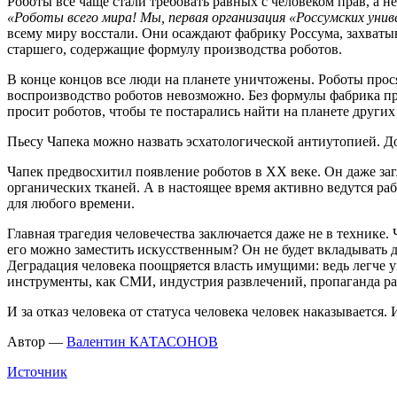
Роботы все чаще стали требовать равных с человеком прав, а н
«Роботы всего мира! Мы, первая организация «Россумских униве
всему миру восстали. Они осаждают фабрику Россума, захватыв
старшего, содержащие формулу производства роботов.
В конце концов все люди на планете уничтожены. Роботы прося
воспроизводство роботов невозможно. Без формулы фабрика пр
просит роботов, чтобы те постарались найти на планете други
Пьесу Чапека можно назвать эсхатологической антиутопией. Дос
Чапек предвосхитил появление роботов в ХХ веке. Он даже загл
органических тканей. А в настоящее время активно ведутся р
для любого времени.
Главная трагедия человечества заключается даже не в технике.
его можно заместить искусственным? Он не будет вкладывать д
Деградация человека поощряется власть имущими: ведь легче 
инструменты, как СМИ, индустрия развлечений, пропаганда ра
И за отказ человека от статуса человека человек наказывается.
Автор —
Валентин КАТАСОНОВ
Источник