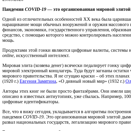
Пандемия
COVID-19
— это организованная мировой элитой 
Одной из отличительных особенностей ХХ века была царившая в
наращивание мощи обычных вооружений и оружия массового п
финансов, экономики, государственного управления, образова
средство, с помощью которого можно контролировать населени
мощь.
Продуктами этой гонки являются цифровые валюты, системы
online
, искусственный интеллект.
Мировая элита (хозяева денег) всячески педалирует гонку цифр
мировой электронный концлагерь. Туда будут загнаны остатки ч
мирового правительства. Я не сгущаю краски – об этих плана
(1920 г.)
Евгения Замятина
, «О дивный новый мир» (1932 г.)
Ол
Авторы этих книг не были просто фантазёрами. Они имели широ
описано в известных антиутопиях, уже сбылась. Например, 100
цифровые идентификаторы.
Все, что я вижу сегодня, укладывается в алгоритмы построени
пандемия
COVID-19
. Это организованная мировой элитой дымо
развал национальных государств, легализацию мирового прави