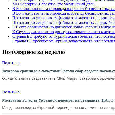
МО Болгарии: Вероятно, это украинский дрон
В Болгарии возле газопровода взорвался беспилотник, з
В Болгарии возле газопровода взорвался беспилотник, з
Пентагон рассекречивает файлы о загадочных дирижабля
Пентагон рассекречивает файлы о загадочных дирижабля
К Сеуте организованно движутся новые колонны мигрант
К Сеуте организованно движутся новые колонны мигрант
Страны ЕС требуют от Турции доказательств, что постав
Страны ЕС требуют от Турции доказательств, что постав
Популярное за неделю
Политика
Захарова сравнила с сюжетами Гоголя сбор средств посол
Официальный представитель МИД Мария Захарова с иронией 
Политика
Молдавия вслед за Украиной перейдёт на стандарты НАТО
Молдавия вслед за Украиной переведет свою армию на станд