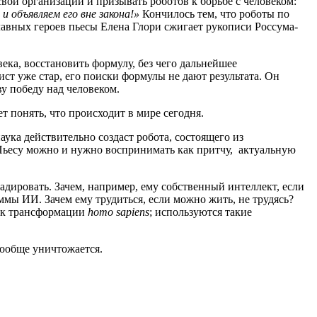
свои организации и призывать роботов к борьбе с человеком:
и объявляем его вне закона!»
Кончилось тем, что роботы по
лавных героев пьесы Елена Глори сжигает рукописи Россума-
ека, восстановить формулу, без чего дальнейшее
т уже стар, его поиски формулы не дают результата. Он
у победу над человеком.
ет понять, что происходит в мире сегодня.
аука действительно создаст робота, состоящего из
 Пьесу можно и нужно воспринимать как притчу, актуальную
радировать. Зачем, например, ему собственный интеллект, если
ммы ИИ. Зачем ему трудиться, если можно жить, не трудясь?
я к трансформации
homo sapiens
; используются такие
 вообще уничтожается.