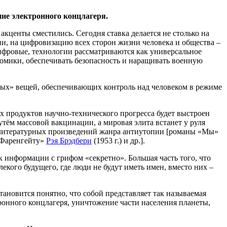
ие электронного концлагеря.
кценты сместились. Сегодня ставка делается не столько на
, на цифровизацию всех сторон жизни человека и общества –
ифровые, технологии рассматриваются как универсальное
омики, обеспечивать безопасность и наращивать военную
ных» вещей, обеспечивающих контроль над человеком в режиме
ых продуктов научно-технического прогресса будет выстроен
утём массовой вакцинации, а мировая элита встанет у руля
из литературных произведений жанра антиутопии [романы «Мы»
о Фаренгейту»
Рэя Брэдбери
(1953 г.) и др.].
 информации с грифом «секретно». Большая часть того, что
екого будущего, где люди не будут иметь имен, вместо них –
тановится понятно, что собой представляет так называемая
тронного концлагеря, уничтожение части населения планеты,