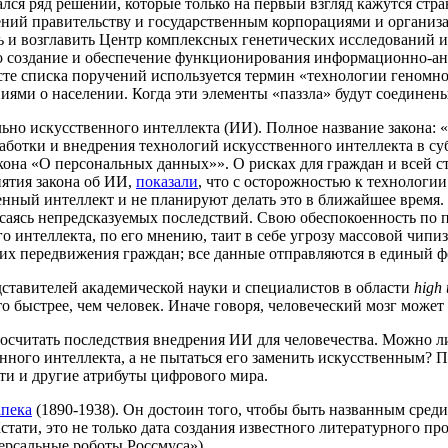
лся ряд решений, которые только на первый взгляд кажутся стр
ений правительству и государственным корпорациями и организ
ь и возглавить Центр комплексных генетических исследований 
о создание и обеспечение функционирования информационно-ан
сте списка поручений используется термин «технологии геномн
ниями о населении. Когда эти элементы «паззла» будут соедине
ьно искусственного интеллекта (ИИ). Полное название закона:
работки и внедрения технологий искусственного интеллекта в с
кона «О персональных данных»». О рисках для граждан и всей ст
ятия закона об ИИ,
показали
, что с осторожностью к технологи
нный интеллект и не планируют делать это в ближайшее время. 
саясь непредсказуемых последствий. Свою обеспокоенность по п
о интеллекта, по его мнению, таит в себе угрозу массовой чип
их передвижения граждан; все данные отправляются в единый ф
ставителей академической науки и специалистов в области
high 
то быстрее, чем человек. Иначе говоря, человеческий мозг мож
росчитать последствия внедрения ИИ для человечества. Можно 
енного интеллекта, а не пытаться его заменить искусственным?
ети и другие атрибуты цифрового мира.
апека
(1890-1938). Он достоин того, чтобы быть названным сре
 Кстати, это не только дата создания известного литературного 
рсальные роботы Россмуса»).