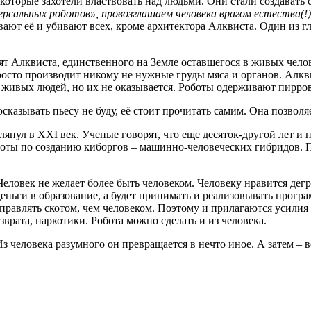
екоторые захотели властвовать над людьми. Они стали создавать 
рсальных роботов», провозглашаем человека врагом естества(!) 
ают её и убивают всех, кроме архитектора Алквиста. Один из г
т Алквиста, единственного на Земле оставшегося в живых челов
осто производит никому не нужные груды мяса и органов. Алквис
х живых людей, но их не оказывается. Роботы одерживают пирров
казывать пьесу не буду, её стоит прочитать самим. Она позволя
янул в XXI век. Ученые говорят, что еще десяток-другой лет и н
аботы по созданию киборгов – машинно-человеческих гибридов.
 Человек не желает более быть человеком. Человеку нравится дег
еньги в образование, а будет принимать и реализовывать програ
управлять скотом, чем человеком. Поэтому и прилагаются усили
зврата, наркотики. Робота можно сделать и из человека.
 Из человека разумного он превращается в нечто иное. А затем –