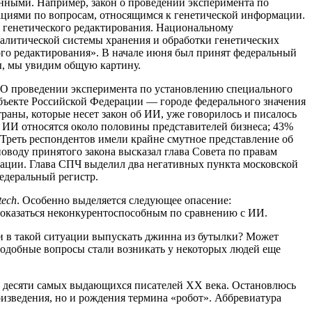
анными. Например, закон о проведении эксперимента по
ациями по вопросам, относящимся к генетической информации.
и генетического редактирования. Национальному
алитической системы хранения и обработки генетических
ого редактирования». В начале июня был принят федеральный
ны, мы увидим общую картину.
 «О проведении эксперимента по установлению специального
убъекте Российской Федерации — городе федерального значения
раны, которые несет закон об ИИ, уже говорилось и писалось
и ИИ относятся около половины представителей бизнеса; 43%
Треть респондентов имели крайне смутное представление об
оводу принятого закона высказал глава Совета по правам
изации. Глава СПЧ выделил два негативных пункта московской
едеральный регистр.
tech
. Особенно выделяется следующее опасение:
ет оказаться неконкурентоспособным по сравнению с ИИ.
ли в такой ситуации выпускать джинна из бутылки? Может
 Подобные вопросы стали возникать у некоторых людей еще
ди десяти самых выдающихся писателей ХХ века. Остановлюсь
произведения, но и рождения термина «робот». Аббревиатура