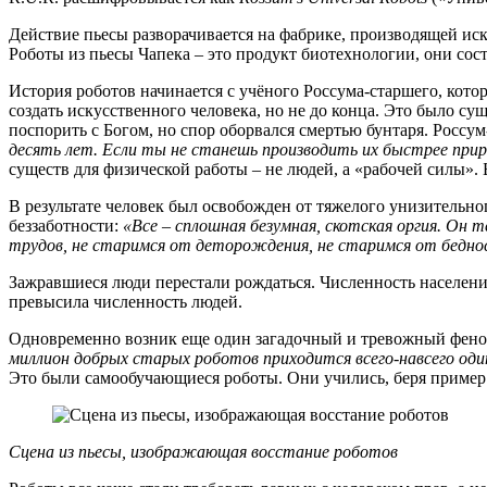
Действие пьесы разворачивается на фабрике, производящей иск
Роботы из пьесы Чапека – это продукт биотехнологии, они со
История роботов начинается с учёного Россума-старшего, кото
создать искусственного человека, но не до конца. Это было су
поспорить с Богом, но спор оборвался смертью бунтаря. Росс
десять лет. Если ты не станешь производить их быстрее прир
существ для физической работы – не людей, а «рабочей силы».
В результате человек был освобожден от тяжелого унизительно
беззаботности:
«Все – сплошная безумная, скотская оргия. Он 
трудов, не старимся от деторождения, не старимся от беднос
Зажравшиеся люди перестали рождаться. Численность населения
превысила численность людей.
Одновременно возник еще один загадочный и тревожный феном
миллион добрых старых роботов приходится всего-навсего од
Это были самообучающиеся роботы. Они учились, беря пример 
Сцена из пьесы, изображающая восстание роботов