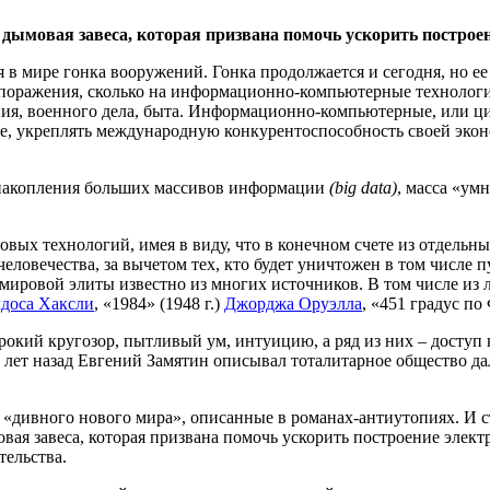
дымовая завеса, которая призвана помочь ускорить построен
 мире гонка вооружений. Гонка продолжается и сегодня, но ее а
оражения, сколько на информационно-компьютерные технологии
ния, военного дела, быта. Информационно-компьютерные, или ц
е, укреплять международную конкурентоспособность своей экон
 накопления больших массивов информации
(big data)
, масса «ум
овых технологий, имея в виду, что в конечном счете из отдельн
еловечества, за вычетом тех, кто будет уничтожен в том числе п
х мировой элиты известно из многих источников. В том числе 
доса Хаксли
, «1984» (1948 г.)
Джорджа Оруэлла
, «451 градус п
кий кругозор, пытливый ум, интуицию, а ряд из них – доступ к
 лет назад Евгений Замятин описывал тоталитарное общество дал
я «дивного нового мира», описанные в романах-антиутопиях. И с
вая завеса, которая призвана помочь ускорить построение элек
тельства.