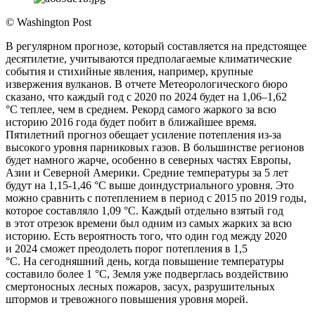
© Washington Post
В регулярном прогнозе, который составляется на предстоящее
десятилетие, учитываются предполагаемые климатические
события и стихийные явления, например, крупные
извержения вулканов. В отчете Метеорологического бюро
сказано, что каждый год с 2020 по 2024 будет на 1,06–1,62
°С теплее, чем в среднем. Рекорд самого жаркого за всю
историю 2016 года будет побит в ближайшее время.
Пятилетний прогноз обещает усиление потепления из-за
высокого уровня парниковых газов. В большинстве регионов
будет намного жарче, особенно в северных частях Европы,
Азии и Северной Америки. Средние температуры за 5 лет
будут на 1,15-1,46 °C выше доиндустриального уровня. Это
можно сравнить с потеплением в период с 2015 по 2019 годы,
которое составляло 1,09 °C. Каждый отдельно взятый год
в этот отрезок времени был одним из самых жарких за всю
историю. Есть вероятность того, что один год между 2020
и 2024 сможет преодолеть порог потепления в 1,5
°C. На сегодняшний день, когда повышение температуры
составило более 1 °C, Земля уже подверглась воздействию
смертоносных лесных пожаров, засух, разрушительных
штормов и тревожного повышения уровня морей.