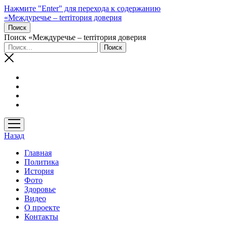
Нажмите "Enter" для перехода к содержанию
«Междуречье – terriтория доверия
Поиск
Поиск «Междуречье – terriтория доверия
открыть
меню
Назад
Главная
Политика
История
Фото
Здоровье
Видео
О проекте
Контакты