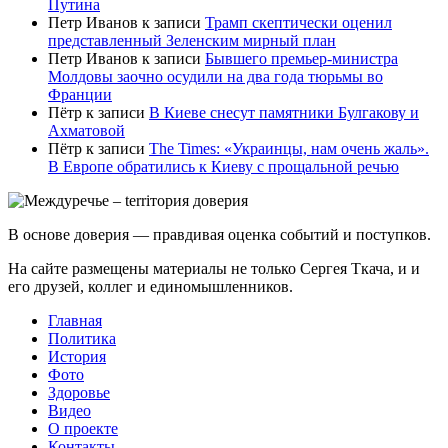
Путина
Петр Иванов
к записи
Трамп скептически оценил
представленный Зеленским мирный план
Петр Иванов
к записи
Бывшего премьер-министра
Молдовы заочно осудили на два года тюрьмы во
Франции
Пётр
к записи
В Киеве снесут памятники Булгакову и
Ахматовой
Пётр
к записи
Тhe Times: «Украинцы, нам очень жаль».
В Европе обратились к Киеву с прощальной речью
В основе доверия — правдивая оценка событий и поступков.
На сайте размещены материалы не только Сергея Ткача, и и
его друзей, коллег и единомышленников.
Главная
Политика
История
Фото
Здоровье
Видео
О проекте
Контакты