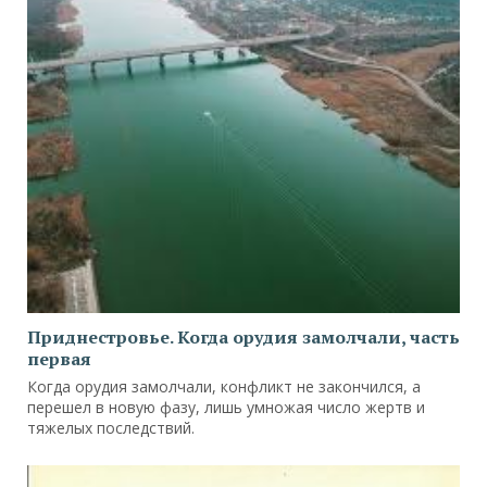
Приднестровье. Когда орудия замолчали, часть
первая
Когда орудия замолчали, конфликт не закончился, а
перешел в новую фазу, лишь умножая число жертв и
тяжелых последствий.