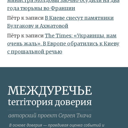
министра Молдовы заочно осудили на два
года тюрьмы во Франции
Пётр
к записи
В Киеве снесут памятники
Булгакову и Ахматовой
Пётр
к записи
Тhe Times: «Украинцы, нам
очень жаль». В Европе обратились к Киеву
с прощальной речью
В основе доверия — правдивая оценка событий и