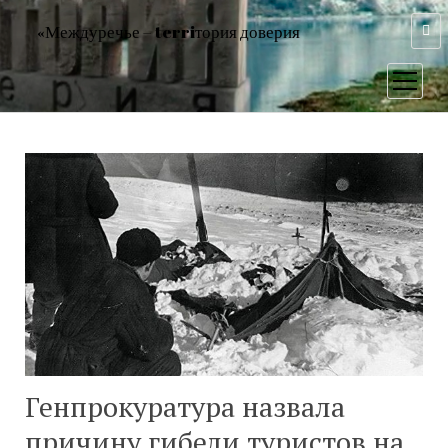
«Междуречье – terriтория доверия
открыт
меню
Генпрокуратура назвала
причину гибели туристов на