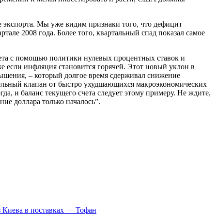
е экспорта. Мы уже видим признаки того, что дефицит
ртале 2008 года. Более того, квартальный спад показал самое
чета с помощью политики нулевых процентных ставок и
е если инфляция становится горячей. Этот новый уклон в
вышения, – который долгое время сдерживал снижение
тельный клапан от быстро ухудшающихся макроэкономических
а, и баланс текущего счета следует этому примеру. Не ждите,
ие доллара только началось”.
з Киева в поставках — Тофан