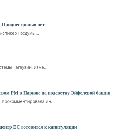
к Приднестровью нет
-спикер Госдумы...
емы Гагаузии, изме...
ьством РМ в Париже на подсветку Эйфелевой башни
прокомментировала ин...
й центр ЕС готовится к капитуляции