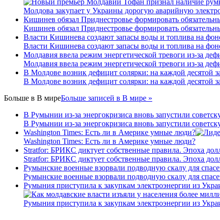
Молдова закупает у Украины дорогую аварийную электроэ
Кишинев обязал Приднестровье формировать обязательны
Кишинев обязал Приднестровье формировать обязательны
Власти Кишинева создают запасы воды и топлива на фон
Власти Кишинева создают запасы воды и топлива на фон
Молдавия ввела режим энергетической тревоги из-за деф
Молдавия ввела режим энергетической тревоги из-за деф
В Молдове возник дефицит солярки: на каждой десятой з
В Молдове возник дефицит солярки: на каждой десятой з
Больше в
В мире
Больше записей в В мире »
В Румынии из-за энергокризиса вновь запустили советс
В Румынии из-за энергокризиса вновь запустили советс
Washington Times: Есть ли в Америке умные люди?
Washington Times: Есть ли в Америке умные люди?
Stratfor: БРИКС диктует собственные правила. Эпоха дол
Stratfor: БРИКС диктует собственные правила. Эпоха дол
Румынские военные взорвали подводную скалу для спас
Румынские военные взорвали подводную скалу для спас
Румыния приступила к закупкам электроэнергии из Укр
Румыния приступила к закупкам электроэнергии из Укр