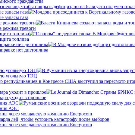
нергию, чтобы покрыть дефицит, но на 6 августа получен отка
е запасы газа
е запасы газа
е режима тревоги
е режима тревоги
ицита топлива
ицита топлива
аправке нет дизтоплива
аправке нет дизтоплива
кую угольную ТЭЦ
кую угольную ТЭЦ
лара уходит в прошлое
лара уходит в прошлое
ения АЭС
ения АЭС
аины через молдавскую компанию Energocom
аины через молдавскую компанию Energocom