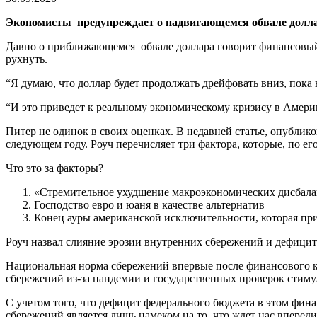
Экономисты предупреждает о надвигающемся обвале долл
Давно о приближающемся обвале доллара говорит финансовый э
рухнуть.
“Я думаю, что доллар будет продолжать дрейфовать вниз, пока 
“И это приведет к реальному экономическому кризису в Америке
Питер не одинок в своих оценках. В недавней статье, опублик
следующем году. Роуч перечисляет три фактора, которые, по ег
Что это за факторы?
«Стремительное ухудшение макроэкономических дисбал
Господство евро и юаня в качестве альтернатив
Конец ауры американской исключительности, которая пр
Роуч назвал слияние эрозии внутренних сбережений и дефици
Национальная норма сбережений впервые после финансового кр
сбережений из-за пандемии и государственных проверок стим
С учетом того, что дефицит федерального бюджета в этом фин
сбережений является лишь намеком на то, что ждет нас впере