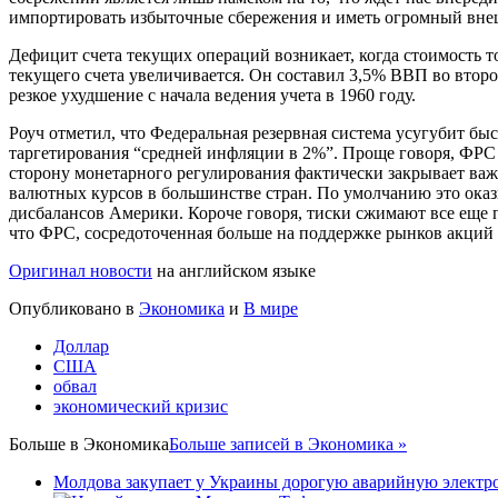
импортировать избыточные сбережения и иметь огромный вне
Дефицит счета текущих операций возникает, когда стоимость т
текущего счета увеличивается. Он составил 3,5% ВВП во втором
резкое ухудшение с начала ведения учета в 1960 году.
Роуч отметил, что Федеральная резервная система усугубит б
таргетирования “средней инфляции в 2%”. Проще говоря, ФРС 
сторону монетарного регулирования фактически закрывает ва
валютных курсов в большинстве стран. По умолчанию это ока
дисбалансов Америки. Короче говоря, тиски сжимают все еще п
что ФРС, сосредоточенная больше на поддержке рынков акций и
Оригинал новости
на английском языке
Опубликовано в
Экономика
и
В мире
Доллар
США
обвал
экономический кризис
Больше в
Экономика
Больше записей в Экономика »
Молдова закупает у Украины дорогую аварийную электроэ