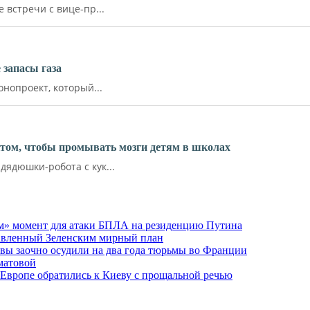
встречи с вице-пр...
запасы газа
нопроект, который...
ктом, чтобы промывать мозги детям в школах
ядюшки-робота с кук...
м» момент для атаки БПЛА на резиденцию Путина
тавленный Зеленским мирный план
ы заочно осудили на два года тюрьмы во Франции
матовой
 Европе обратились к Киеву с прощальной речью