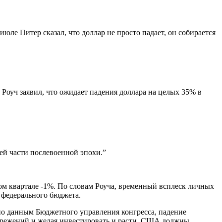
ле Питер сказал, что доллар не просто падает, он собирается
Роуч заявил, что ожидает падения доллара на целых 35% в
ей части послевоенной эпохи.”
ом квартале -1%. По словам Роуча, временный всплеск личных
 федерального бюджета.
 по данным Бюджетного управления конгресса, падение
бережений и желая инвестировать и расти, США должны