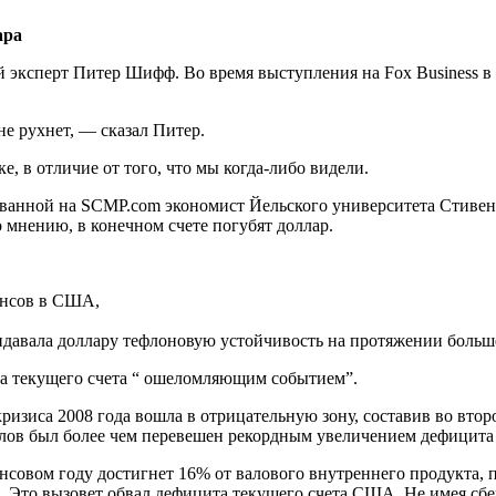
ара
ксперт Питер Шифф. Во время выступления на Fox Business в ию
не рухнет, — сказал Питер.
, в отличие от того, что мы когда-либо видели.
ованной на SCMP.com экономист Йельского университета Стивен 
о мнению, в конечном счете погубят доллар.
ансов в США,
идавала доллару тефлоновую устойчивость на протяжении больш
та текущего счета “ ошеломляющим событием”.
изиса 2008 года вошла в отрицательную зону, составив во втор
улов был более чем перевешен рекордным увеличением дефицита
ансовом году достигнет 16% от валового внутреннего продукта,
ди. Это вызовет обвал дефицита текущего счета США. Не имея с