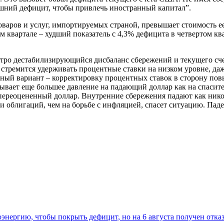
шний дефицит, чтобы привлечь иностранный капитал”.
оваров и услуг, импортируемых страной, превышает стоимость е
 квартале – худший показатель с 4,3% дефицита в четвертом ква
ыстро дестабилизирующийся дисбаланс сбережений и текущего с
стремится удерживать процентные ставки на низком уровне, даж
жный вариант – корректировку процентных ставок в сторону по
зывает еще большее давление на падающий доллар как на спаси
ереоцененный доллар. Внутренние сбережения падают как никогд
 облигаций, чем на борьбе с инфляцией, спасет ситуацию. Паден
нергию, чтобы покрыть дефицит, но на 6 августа получен отка