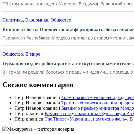
Об этом заявил президент Украины Владимир Зеленский после 
Политика
,
Экономика
,
Общество
Кишинев обязал Приднестровье формировать обязательные 
Парламент Республики Молдова принял во втором чтении зако
Общество
,
В мире
Германия создает робота-расиста с искусственным интелле
В Германии решили бороться с правыми идеями… с помощью д
Свежие комментарии
Петр Иванов
к записи
Трамп назвал «очень неподходящи
Петр Иванов
к записи
Трамп скептически оценил предс
Петр Иванов
к записи
Бывшего премьер-министра Молдов
Пётр
к записи
В Киеве снесут памятники Булгакову и Ах
Пётр
к записи
Тhe Times: «Украинцы, нам очень жаль». В