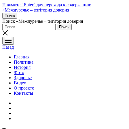
Нажмите "Enter" для перехода к содержанию
«Междуречье – terriтория доверия
Поиск
Поиск «Междуречье – terriтория доверия
открыть
меню
Назад
Главная
Политика
История
Фото
Здоровье
Видео
О проекте
Контакты