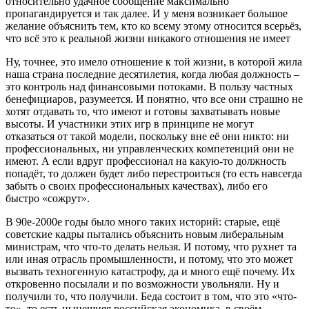
относительно удачное сообщение максимально
пропагандируется и так далее. И у меня возникает большое
желание объяснить тем, кто ко всему этому относится всерьёз,
что всё это к реальной жизни никакого отношения не имеет
Ну, точнее, это имело отношение к той жизни, в которой жила
наша страна последние десятилетия, когда любая должность –
это контроль над финансовыми потоками. В пользу частных
бенефициаров, разумеется. И понятно, что все они страшно не
хотят отдавать то, что имеют и готовы захватывать новые
высоты. И участники этих игр в принципе не могут
отказаться от такой модели, поскольку вне её они никто: ни
профессиональных, ни управленческих компетенций они не
имеют. А если вдруг профессионал на какую-то должность
попадёт, то должен будет либо перестроиться (то есть навсегда
забыть о своих профессиональных качествах), либо его
быстро «сожрут».
В 90е-2000е годы было много таких историй: старые, ещё
советские кадры пытались объяснить новым либеральным
министрам, что что-то делать нельзя. И потому, что рухнет та
или иная отрасль промышленности, и потому, что это может
вызвать техногенную катастрофу, да и много ещё почему. Их
откровенно посылали и по возможности увольняли. Ну и
получили то, что получили. Беда состоит в том, что это «что-
то», то есть нынешняя российская экономика, в своём