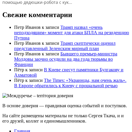
Свежие комментарии
Петр Иванов
к записи
Трамп назвал «очень
неподходящим» момент для атаки БПЛА на резиденцию
Путина
Петр Иванов
к записи
Трамп скептически оценил
представленный Зеленским мирный план
Петр Иванов
к записи
Бывшего премьер-министра
Молдовы заочно осудили на два года тюрьмы во
Франции
Пётр
к записи
В Киеве снесут памятники Булгакову и
Ахматовой
Пётр
к записи
Тhe Times: «Украинцы, нам очень жаль».
В Европе обратились к Киеву с прощальной речью
В основе доверия — правдивая оценка событий и поступков.
На сайте размещены материалы не только Сергея Ткача, и и
его друзей, коллег и единомышленников.
Главная