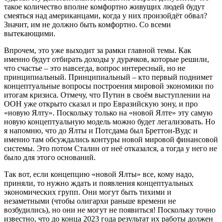
такое количество вполне комфортно живущих людей будут
смеяться над американцами, когда у них произойдёт обвал?
Значит, им не должно быть комфортно. Со всеми
вытекающими.
Впрочем, это уже выходит за рамки главной темы. Как
именно будут отбирать доходы у дурачков, которые решили,
что счастье – это навсегда, вопрос интересный, но не
принципиальный. Принципиальный – кто первый поднимет
концептуальные вопросы построения мировой экономики по
итогам кризиса. Отмечу, что Путин в своём выступлении на
ООН уже открыто сказал и про Евразийскую зону, и про
«новую Ялту». Поскольку только на «новой Ялте» эту самую
новую концептуальную модель можно будет легализовать. Но
я напомню, что до Ялты и Потсдама был Бреттон-Вудс и
именно там обсуждались контуры новой мировой финансовой
системы. Это потом Сталин от неё отказался, а тогда у него не
было для этого оснований.
Так вот, если концепцию «новой Ялты» все, кому надо,
приняли, то нужно ждать и появления концептуальных
экономических групп. Они могут быть тихими и
незаметными (чтобы олигархи раньше времени не
возбудились), но они не могут не появиться! Поскольку точно
известно, что до конца 2023 года результат их работы должен