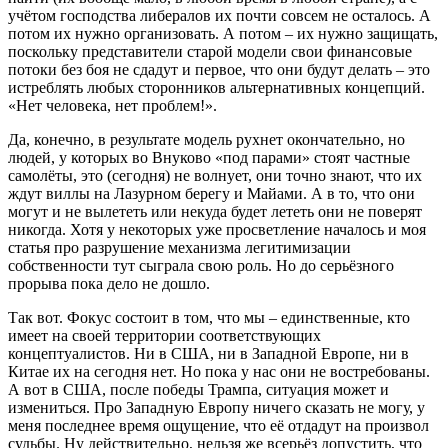
учётом господства либералов их почти совсем не осталось. А
потом их нужно организовать. А потом – их нужно защищать,
поскольку представители старой модели свои финансовые
потоки без боя не сдадут и первое, что они будут делать – это
истреблять любых сторонников альтернативных концепций.
«Нет человека, нет проблем!».
Да, конечно, в результате модель рухнет окончательно, но
людей, у которых во Внуково «под парами» стоят частные
самолёты, это (сегодня) не волнует, они точно знают, что их
ждут виллы на Лазурном берегу и Майами. А в то, что они
могут и не вылететь или некуда будет лететь они не поверят
никогда. Хотя у некоторых уже просветление началось и моя
статья про разрушение механизма легитимизации
собственности тут сыграла свою роль. Но до серьёзного
прорыва пока дело не дошло.
Так вот. Фокус состоит в том, что мы – единственные, кто
имеет на своей территории соответствующих
концептуалистов. Ни в США, ни в Западной Европе, ни в
Китае их на сегодня нет. Но пока у нас они не востребованы.
А вот в США, после победы Трампа, ситуация может и
измениться. Про Западную Европу ничего сказать не могу, у
меня последнее время ощущение, что её отдадут на произвол
судьбы. Ну действительно, нельзя же всерьёз допустить, что