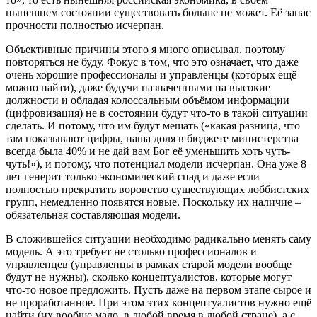
нынешнем состоянии существовать больше не может. Её запас
прочности полностью исчерпан.
Объективные причины этого я много описывал, поэтому
повторяться не буду. Фокус в том, что это означает, что даже
очень хорошие профессионалы и управленцы (которых ещё
можно найти), даже будучи назначенными на высокие
должности и обладая колоссальным объёмом информации
(цифровизация) не в состоянии будут что-то в такой ситуации
сделать. И потому, что им будут мешать («какая разница, что
там показывают цифры, наша доля в бюджете министерства
всегда была 40% и не дай вам Бог её уменьшить хоть чуть-
чуть!»), и потому, что потенциал модели исчерпан. Она уже 8
лет генерит только экономический спад и даже если
полностью прекратить воровство существующих лоббистских
групп, немедленно появятся новые. Поскольку их наличие –
обязательная составляющая модели.
В сложившейся ситуации необходимо радикально менять саму
модель. А это требует не столько профессионалов и
управленцев (управленцы в рамках старой модели вообще
будут не нужны), сколько концептуалистов, которые могут
что-то новое предложить. Пусть даже на первом этапе сырое и
не проработанное. При этом этих концептуалистов нужно ещё
найти (их вообще мало, в любой время в любой стране), а с