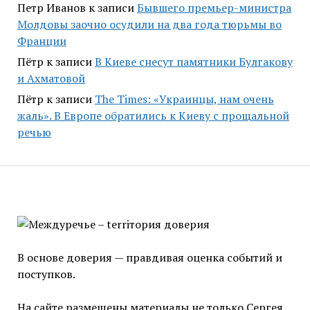
Петр Иванов
к записи
Бывшего премьер-министра
Молдовы заочно осудили на два года тюрьмы во
Франции
Пётр
к записи
В Киеве снесут памятники Булгакову
и Ахматовой
Пётр
к записи
Тhe Times: «Украинцы, нам очень
жаль». В Европе обратились к Киеву с прощальной
речью
В основе доверия — правдивая оценка событий и
поступков.
На сайте размещены материалы не только Сергея