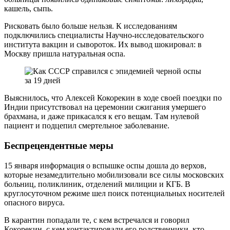
кашель, сыпь.
Рисковать было больше нельзя. К исследованиям
подключились специалисты Научно-исследовательского
института вакцин и сывороток. Их вывод шокировал: в
Москву пришла натуральная оспа.
Выяснилось, что Алексей Кокорекин в ходе своей поездки по
Индии присутствовал на церемонии сжигания умершего
брахмана, и даже прикасался к его вещам. Там нулевой
пациент и подцепил смертельное заболевание.
Беспрецендентные меры
15 января информация о вспышке оспы дошла до верхов,
которые незамедлительно мобилизовали все силы московских
больниц, поликлиник, отделений милиции и КГБ. В
круглосуточном режиме шел поиск потенциальных носителей
опасного вируса.
В карантин попадали те, с кем встречался и говорил
Кокорекин, с кем контактировали его родственники, кто