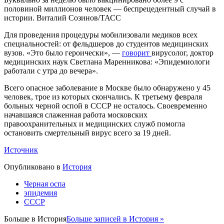
половиной миллионов человек — беспрецедентный случай в
истории. Виталий Созинов/ТАСС
Для проведения процедуры мобилизовали медиков всех
специальностей: от фельдшеров до студентов медицинских
вузов. «Это было героически», —
говорит
вирусолог, доктор
медицинских наук Светлана Маренникова: «Эпидемиологи
работали с утра до вечерa».
Всего опасное заболевание в Москве было обнаружено у 45
человек, трое из которых скончались. К третьему февраля
больных черной оспой в СССР не осталось. Своевременно
начавшаяся слаженная работа московских
правоохранительных и медицинских служб помогла
остановить смертельный вирус всего за 19 дней.
Источник
Опубликовано в
История
Черная оспа
эпидемия
СССР
Больше в
История
Больше записей в История »