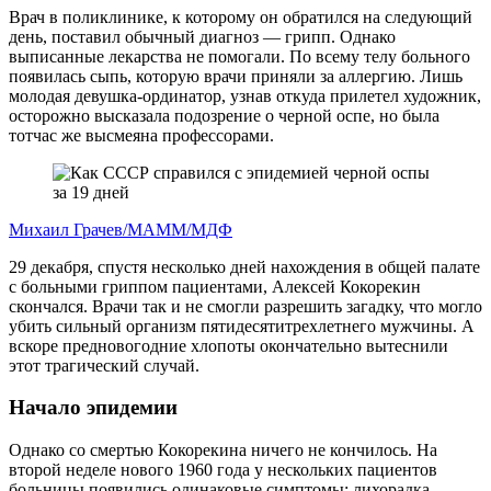
Врач в поликлинике, к которому он обратился на следующий
день, поставил обычный диагноз — грипп. Однако
выписанные лекарства не помогали. По всему телу больного
появилась сыпь, которую врачи приняли за аллергию. Лишь
молодая девушка-ординатор, узнав откуда прилетел художник,
осторожно высказала подозрение о черной оспе, но была
тотчас же высмеяна профессорами.
Михаил Грачев/МАММ/МДФ
29 декабря, спустя несколько дней нахождения в общей палате
с больными гриппом пациентами, Алексей Кокорекин
скончался. Врачи так и не смогли разрешить загадку, что могло
убить сильный организм пятидесятитрехлетнего мужчины. А
вскоре предновогодние хлопоты окончательно вытеснили
этот трагический случай.
Начало эпидемии
Однако со смертью Кокорекина ничего не кончилось. На
второй неделе нового 1960 года у нескольких пациентов
больницы появились одинаковые симптомы: лихорадка,