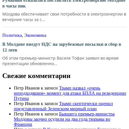
Румыния отказалась поставлять электроэнергию Молдове
в часы пик
Молдова обеспечивает свои потребности в электроэнергии в
вечерние часы за с...
Политика
,
Экономика
В Молдове введут НДС на зарубежные посылки и сбор в
12 леев
Об этом премьер-министр Василе Тофан заявил во время
презентации обновленно...
Свежие комментарии
Петр Иванов
к записи
Трамп назвал «очень
неподходящим» момент для атаки БПЛА на резиденцию
Путина
Петр Иванов
к записи
Трамп скептически оценил
представленный Зеленским мирный план
Петр Иванов
к записи
Бывшего премьер-министра
Молдовы заочно осудили на два года тюрьмы во
Франции