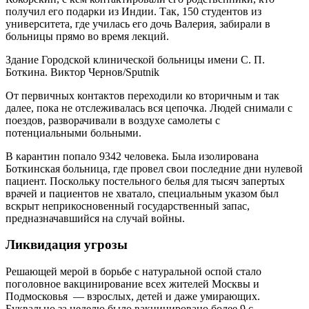
получил его подарки из Индии. Так, 150 студентов из
университета, где училась его дочь Валерия, забирали в
больницы прямо во время лекций.
Здание Городской клинической больницы имени С. П.
Боткина. Виктор Чернов/Sputnik
От первичных контактов переходили ко вторичным и так
далее, пока не отслеживалась вся цепочка. Людей снимали с
поездов, разворачивали в воздухе самолеты с
потенциальными больными.
В карантин попало 9342 человека. Была изолирована
Боткинская больница, где провел свои последние дни нулевой
пациент. Поскольку постельного белья для тысяч запертых
врачей и пациентов не хватало, специальным указом был
вскрыт неприкосновенный государственный запас,
предназначавшийся на случай войны.
Ликвидация угрозы
Решающей мерой в борьбе с натуральной оспой стало
поголовное вакцинирование всех жителей Москвы и
Подмосковья — взрослых, детей и даже умирающих.
Буквально за неделю было вакцинировано более 9 с