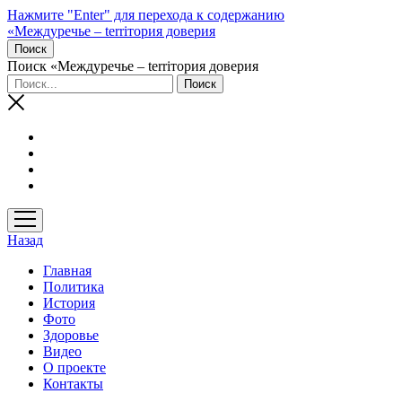
Нажмите "Enter" для перехода к содержанию
«Междуречье – terriтория доверия
Поиск
Поиск «Междуречье – terriтория доверия
открыть
меню
Назад
Главная
Политика
История
Фото
Здоровье
Видео
О проекте
Контакты