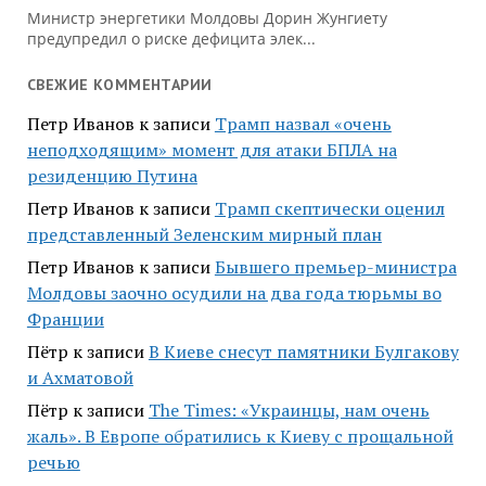
Министр энергетики Молдовы Дорин Жунгиету
предупредил о риске дефицита элек...
СВЕЖИЕ КОММЕНТАРИИ
Петр Иванов
к записи
Трамп назвал «очень
неподходящим» момент для атаки БПЛА на
резиденцию Путина
Петр Иванов
к записи
Трамп скептически оценил
представленный Зеленским мирный план
Петр Иванов
к записи
Бывшего премьер-министра
Молдовы заочно осудили на два года тюрьмы во
Франции
Пётр
к записи
В Киеве снесут памятники Булгакову
и Ахматовой
Пётр
к записи
Тhe Times: «Украинцы, нам очень
жаль». В Европе обратились к Киеву с прощальной
речью