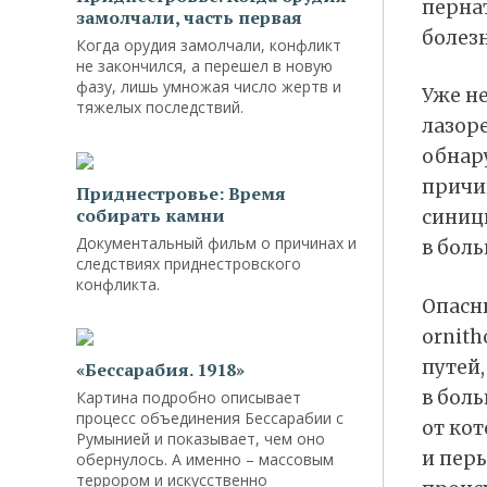
пернат
замолчали, часть первая
болез
Когда орудия замолчали, конфликт
не закончился, а перешел в новую
фазу, лишь умножая число жертв и
Уже н
тяжелых последствий.
лазор
обнар
причин
Приднестровье: Время
собирать камни
синиц
Документальный фильм о причинах и
в боль
следствиях приднестровского
конфликта.
Опасны
ornit
путей,
«Бессарабия. 1918»
в боль
Картина подробно описывает
процесс объединения Бессарабии с
от кот
Румынией и показывает, чем оно
и пер
обернулось. А именно – массовым
террором и искусственно