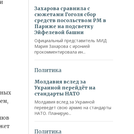
и
ьных
ем,
люв
ожет