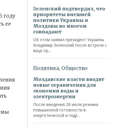
6 году
ь ее
пления
ения
ать
лемы