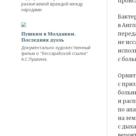
проис
разжигаемой враждой между
народами.
Бактер
в Англ
Пушкин в Молдавии.
перед
Последняя дуэль
не ис
Документально-художественный
испол
фильм о "бессарабской ссылке"
с бол
А.С.Пушкина.
Орнит
с приз
больн
и рас
по ап
на зем
с дых
вероят