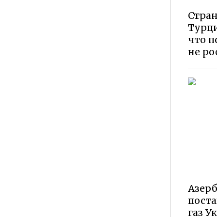
Стран
Турци
что п
не ро
Азерб
пост
газ У