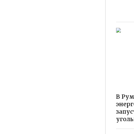
В Ру
энерг
запус
угол