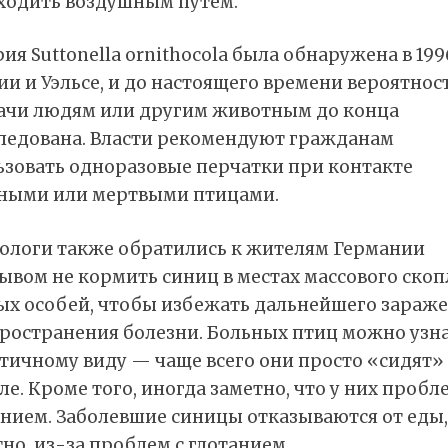
ходить воздушным путем.
ия Suttonella ornithocola была обнаружена в 199
ии и Уэльсе, и до настоящего времени вероятност
ачи людям или другим животным до конца
следована. Власти рекомендуют гражданам
ьзовать одноразовые перчатки при контакте
ьными или мертвыми птицами.
ологи также обратились к жителям Германии
ывом не кормить синиц в местах массового ско
ых особей, чтобы избежать дальнейшего зараж
пространения болезни. Больных птиц можно узн
атичному виду — чаще всего они просто «сидят»
ле. Кроме того, иногда заметно, что у них проб
анием. Заболевшие синицы отказываются от еды,
но, из-за проблем с глотанием.