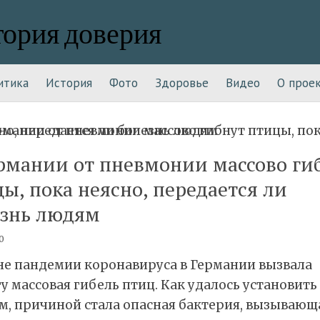
тория доверия
итика
История
Фото
Здоровье
Видео
О прое
рмании от пневмонии массово ги
ы, пока неясно, передается ли
езнь людям
0
не пандемии коронавируса в Германии вызвала
у массовая гибель птиц. Как удалось установить
м, причиной стала опасная бактерия, вызывающ