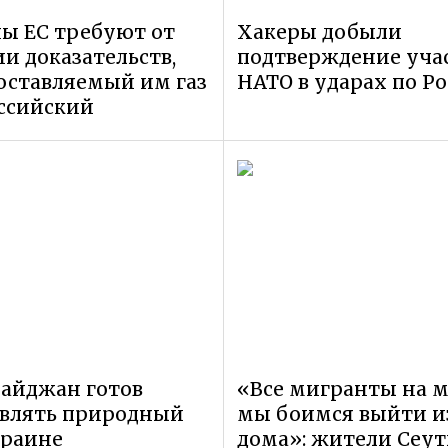
ы ЕС требуют от
Хакеры добыли
и доказательств,
подтверждение уча
оставляемый им газ
НАТО в ударах по Р
ссийский
айджан готов
«Все мигранты на м
авлять природный
мы боимся выйти и
краине
дома»: жители Сеу