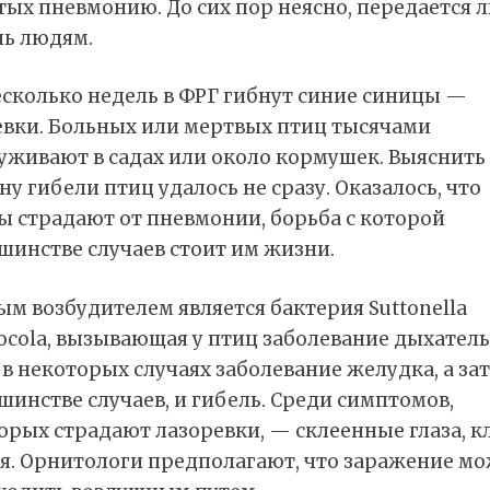
ых пневмонию. До сих пор неясно, передается л
нь людям.
есколько недель в ФРГ гибнут синие синицы —
евки. Больных или мертвых птиц тысячами
уживают в садах или около кормушек. Выяснить
у гибели птиц удалось не сразу. Оказалось, что
ы страдают от пневмонии, борьба с которой
шинстве случаев стоит им жизни.
м возбудителем является бактерия Suttonella
hocola, вызывающая у птиц заболевание дыхател
 в некоторых случаях заболевание желудка, а зат
шинстве случаев, и гибель. Среди симптомов,
орых страдают лазоревки, — склеенные глаза, к
ья. Орнитологи предполагают, что заражение м