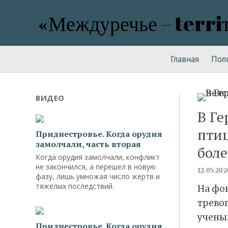
«Междуречье – terri
Главная
Пол
ВИДЕО
В Ге
птиц
Приднестровье. Когда орудия
замолчали, часть вторая
бол
Когда орудия замолчали, конфликт
не закончился, а перешел в новую
12.05.202
фазу, лишь умножая число жертв и
тяжелых последствий.
На фо
тревог
учены
Приднестровье. Когда орудия