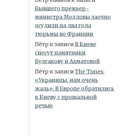
Бывшего премьер-
министра Молдовы заочно
осудили на два года
тюрьмы во Франции
Пётр
к записи
В Киеве
снесут памятники
Булгакову и Ахматовой
Пётр
к записи
Тhe Times:
«Украинцы, нам очень
жаль». В Европе обратились
к Киеву с прощальной
речью