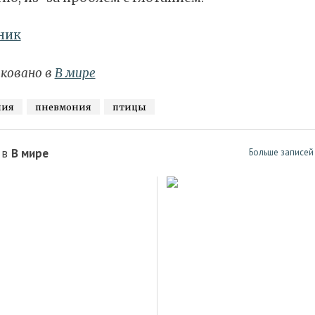
ник
ковано в
В мире
ния
пневмония
птицы
 в
В мире
Больше записей 