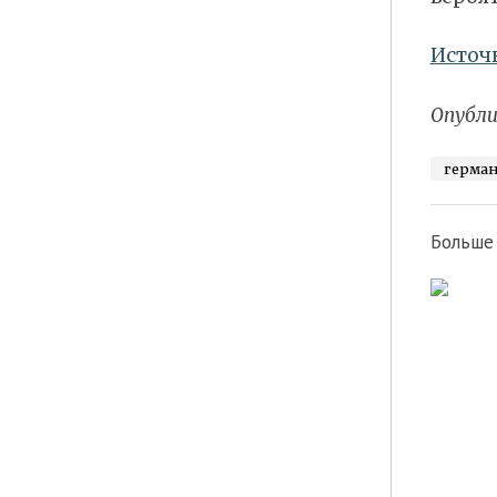
Источ
Опубли
герма
Больше