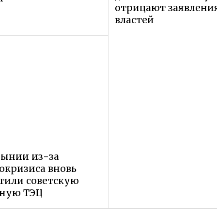
отрицают заявлени
властей
мынии из-за
окризиса вновь
тили советскую
ьную ТЭЦ