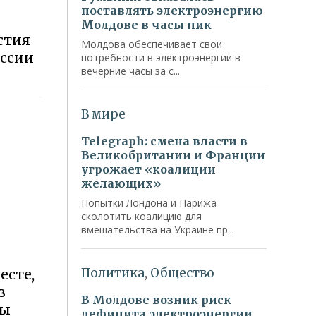
стия
оссии
есте,
з
ты