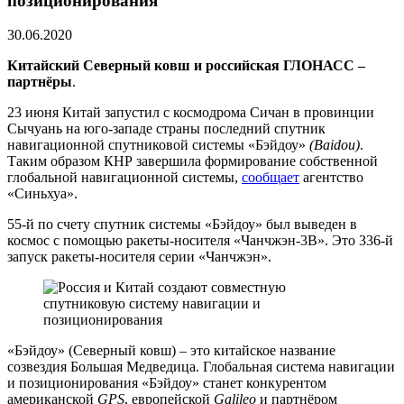
позиционирования
30.06.2020
Китайский Северный ковш и российская ГЛОНАСС –
партнёры
.
23 июня Китай запустил с космодрома Сичан в провинции
Сычуань на юго-западе страны последний спутник
навигационной спутниковой системы «Бэйдоу»
(Baidou)
.
Таким образом КНР завершила формирование собственной
глобальной навигационной системы,
сообщает
агентство
«Синьхуа».
55-й по счету спутник системы «Бэйдоу» был выведен в
космос с помощью ракеты-носителя «Чанчжэн-3B». Это 336-й
запуск ракеты-носителя серии «Чанчжэн».
«Бэйдоу» (Северный ковш) – это китайское название
созвездия Большая Медведица. Глобальная система навигации
и позиционирования «Бэйдоу» станет конкурентом
американской
GPS
, европейской
Galileo
и партнёром