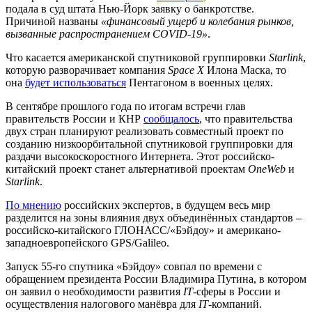
подала в суд штата Нью-Йорк заявку о банкротстве.
Причиной названы
«финансовый ущерб и колебания рынков,
вызванные распространением COVID-19»
.
Что касается американской спутниковой группировки
Starlink
,
которую разворачивает компания
Space X
Илона Маска, то
она
будет использоваться
Пентагоном в военных целях.
В сентябре прошлого года по итогам встречи глав
правительств России и КНР
сообщалось
, что правительства
двух стран планируют реализовать совместный проект по
созданию низкоорбитальной спутниковой группировки для
раздачи высокоскоростного Интернета. Этот российско-
китайский проект станет альтернативой проектам
OneWeb
и
Starlink
.
По мнению
российских экспертов, в будущем весь мир
разделится на зоны влияния двух объединённых стандартов –
российско-китайского ГЛОНАСС/«Бэйдоу» и американо-
западноевропейского GPS/Galileo.
Запуск 55-го спутника «Бэйдоу» совпал по времени с
обращением президента России Владимира Путина, в котором
он заявил о необходимости развития
IT
-сферы в России и
осуществления налогового манёвра для
IT
-компаний.