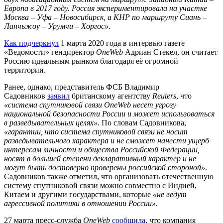
Европа в 2017 году. Россия экспериментировала на участке
Москва – Уфа – Новосибирск, а КНР по маршруту Сиань –
Ланчьжоу – Урумчи – Хоргос»
.
Как подчеркнул
1 марта 2020 года в интервью газете
«Ведомости» гендиректор
OneWeb
Адриан Стекел, он считает
Россию идеальным рынком благодаря её огромной
территории.
Ранее, однако, представитель ФСБ Владимир
Садовников
заявил
британскому агентству
Reuters
, что
«система спутниковой связи OneWeb несет угрозу
национальной безопасности России и может использоваться
в разведывательных целях»
. По словам Садовникова,
«гарантии, что система спутниковой связи не носит
разведывательного характера и не сможет нанести ущерб
интересам личности и общества Российской Федерации,
носят в большей степени декларативный характер и не
могут быть достоверно проверены российской стороной»
.
Садовников также отметил, что организовать отечественную
систему спутниковой связи можно совместно с Индией,
Китаем и другими государствами, которые
«не ведут
агрессивной политики в отношении России»
.
27 марта пресс-служба
OneWeb
сообщила
, что компания