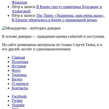
Франции
Пётр
к записи
В Киеве снесут памятники Булгакову и
Ахматовой
Пётр
к записи
Тhe Times: «Украинцы, нам очень жаль».
В Европе обратились к Киеву с прощальной речью
В основе доверия — правдивая оценка событий и поступков.
На сайте размещены материалы не только Сергея Ткача, и и
его друзей, коллег и единомышленников.
Главная
Политика
История
Фото
Здоровье
Видео
О проекте
Контакты
Facebook
Twitter
Youtube