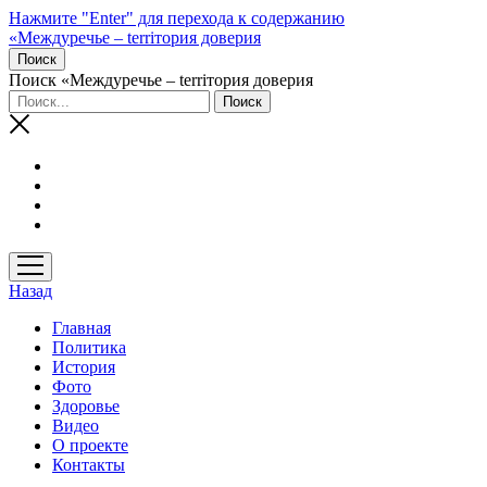
Нажмите "Enter" для перехода к содержанию
«Междуречье – terriтория доверия
Поиск
Поиск «Междуречье – terriтория доверия
открыть
меню
Назад
Главная
Политика
История
Фото
Здоровье
Видео
О проекте
Контакты