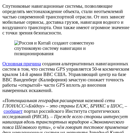
Спутниковые навигационные системы, позволяющие
определять местонахождение объекта, стали неотъемлемой
частью современной транспортной отрасли. От них зависят
мобильные сервисы, доставка грузов, навигация водного и
воздушного транспорта. Они также имеют огромное значение
с точки зрения безопасности.
Основная причина
создания альтернативных навигационных
систем в том, что система
GPS
управляется 50-м космическим
крылом 14-й армии ВВС США. Управляющий центр на базе
ВВС Ванденберг (Калифорния) зачастую снижает точность
работы «открытой» части
GPS
вплоть до внесения
намеренных искажений.
«Потенциальная география расширения наземной сети
ГЛОНАСС/«Бэйдоу» – это страны ЕАЭС, БРИКС и ШОС,
–
сообщает
портал российского Института стратегических
исследований (РИСИ). –
Прежде всего стороны интересует
навигация вдоль транспортных коридоров «Экономического
пояса Шёлкового пути», о чём говорит тестовое применение
двух навигационных систем на маршруте Западный Китай –