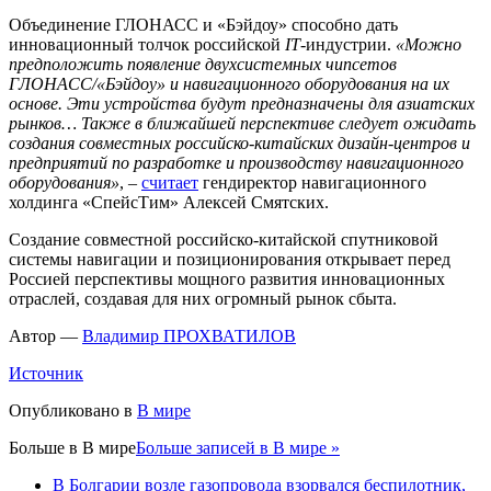
Объединение ГЛОНАСС и «Бэйдоу» способно дать
инновационный толчок российской
IT
-индустрии.
«Можно
предположить появление двухсистемных чипсетов
ГЛОНАСС/«Бэйдоу» и навигационного оборудования на их
основе. Эти устройства будут предназначены для азиатских
рынков… Также в ближайшей перспективе следует ожидать
создания совместных российско-китайских дизайн-центров и
предприятий по разработке и производству навигационного
оборудования»
, –
считает
гендиректор навигационного
холдинга «СпейсТим» Алексей Смятских.
Создание совместной российско-китайской спутниковой
системы навигации и позиционирования открывает перед
Россией перспективы мощного развития инновационных
отраслей, создавая для них огромный рынок сбыта.
Автор —
Владимир ПРОХВАТИЛОВ
Источник
Опубликовано в
В мире
Больше в
В мире
Больше записей в В мире »
В Болгарии возле газопровода взорвался беспилотник,