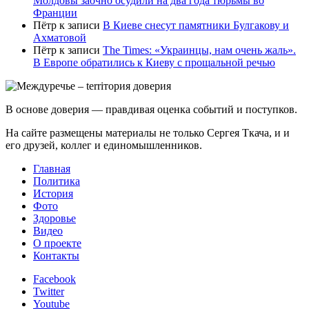
Молдовы заочно осудили на два года тюрьмы во
Франции
Пётр
к записи
В Киеве снесут памятники Булгакову и
Ахматовой
Пётр
к записи
Тhe Times: «Украинцы, нам очень жаль».
В Европе обратились к Киеву с прощальной речью
В основе доверия — правдивая оценка событий и поступков.
На сайте размещены материалы не только Сергея Ткача, и и
его друзей, коллег и единомышленников.
Главная
Политика
История
Фото
Здоровье
Видео
О проекте
Контакты
Facebook
Twitter
Youtube