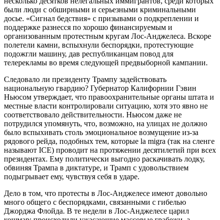
несколько десятков нелегальных иммигрантов, среди которых
были люди с обширными и серьезными криминальными
досье. «Сигнал бедствия» с призывами о подкреплении и
поддержке разнесся по хорошо финансируемым и
организованным протестным кругам Лос-Анджелеса. Вскоре
полетели камни, вспыхнули беспорядки, протестующие
подожгли машину, дав республиканцам повод для
телерекламы во время следующей предвыборной кампании.
Следовало ли президенту Трампу задействовать
национальную гвардию? Губернатор Калифорнии Гэвин
Ньюсом утверждает, что правоохранительные органы штата и
местные власти контролировали ситуацию, хотя это явно не
соответствовало действительности. Ньюсом даже не
потрудился упомянуть, что, возможно, на улицах не должно
было вспыхивать столь эмоциональное возмущение из-за
рядового рейда, подобных тем, которые la migra (так на сленге
называют ICE) проводит на протяжении десятилетий при всех
президентах. Ему политически выгодно раскачивать лодку,
обвиняя Трампа в диктатуре, и Трамп с удовольствием
подыгрывает ему, чувствуя себя в ударе.
Дело в том, что протесты в Лос-Анджелесе имеют довольно
много общего с беспорядками, связанными с гибелью
Джорджа Флойда. В те недели в Лос-Анджелесе царил
кошмар: происходили ужасающие массовые грабежи, а