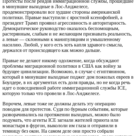
Протесты после рейдов иммиграционной службы, прошедшие
в минувшие выходные в Лос-Анджелесе,
продемонстрировали все худшие стороны американской
политики. Правые выступили с яростной ксенофобией, а
президент Трамп проявил агрессивность и авторитарность.
Демократическое руководство оказалось беспомощным,
растерянным, слабым и не желающим признавать реальность,
а левые — склонными к манипуляциям и умышленному
насилию. Любой, у кого есть хоть капля здравого смысла,
держался от происходящего как можно дальше.
Правые не делают никому одолжение, когда обсуждают
проблемы миграционной политики в США как войну за
будущее цивилизации. Возможно, в случае с египтянином,
который в минувшие выходные поджег дом пожилых евреев в
Боулдере, в их аргументах есть доля правды, но не когда речь
идет о повседневной работе иммиграционной службы ICE,
которую только что провели в Лос-Анджелесе.
Впрочем, левые тоже не должны делать эту операцию
поводом для протестов. Судя по бурным событиям, которые
разворачивались на протяжении выходных, можно было
подумать, что агенты ICE загнали жителей приюта или
монастыря в фургон, выкололи им глаза и отправили в
темницу без окон. На самом деле они просто собрали