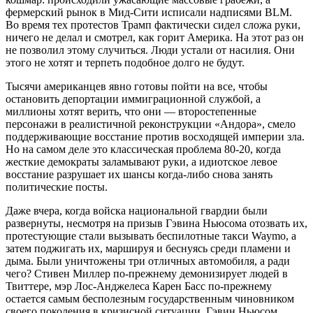
фермерский рынок в Мид-Сити исписали надписями BLM.
Во время тех протестов Трамп фактически сидел сложа руки,
ничего не делал и смотрел, как горит Америка. На этот раз он
не позволил этому случиться. Люди устали от насилия. Они
этого не хотят и терпеть подобное долго не будут.
Тысячи американцев явно готовы пойти на все, чтобы
остановить депортации иммиграционной службой, а
миллионы хотят верить, что они — второстепенные
персонажи в реалистичной реконструкции «Андора», смело
поддерживающие восстание против восходящей империи зла.
Но на самом деле это классическая проблема 80-20, когда
жесткие демократы заламывают руки, а идиотское левое
восстание разрушает их шансы когда-либо снова занять
политические посты.
Даже вчера, когда войска национальной гвардии были
развернуты, несмотря на призыв Гэвина Ньюсома отозвать их,
протестующие стали вызывать беспилотные такси Waymo, а
затем поджигать их, маршируя и беснуясь среди пламени и
дыма. Были уничтожены три отличных автомобиля, а ради
чего? Стивен Миллер по-прежнему демонизирует людей в
Твиттере, мэр Лос-Анджелеса Карен Басс по-прежнему
остается самым бесполезным государственным чиновником
своего поколения в кризисной ситуации, Гэвин Ньюсом