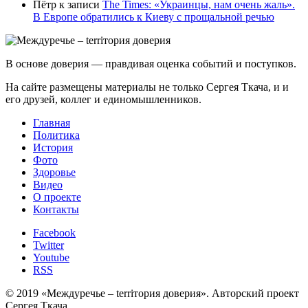
Пётр
к записи
Тhe Times: «Украинцы, нам очень жаль».
В Европе обратились к Киеву с прощальной речью
В основе доверия — правдивая оценка событий и поступков.
На сайте размещены материалы не только Сергея Ткача, и и
его друзей, коллег и единомышленников.
Главная
Политика
История
Фото
Здоровье
Видео
О проекте
Контакты
Facebook
Twitter
Youtube
RSS
© 2019 «Междуречье – terriтория доверия». Авторский проект
Сергея Ткача