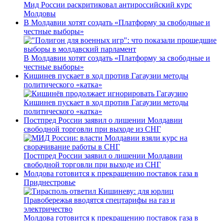
Мид России раскритиковал антироссийский курс
Молдовы
В Молдавии хотят создать «Платформу за свободные и
честные выборы»
В Молдавии хотят создать «Платформу за свободные и
честные выборы»
Кишинев пускает в ход против Гагаузии методы
политического «катка»
Кишинев пускает в ход против Гагаузии методы
политического «катка»
Постпред России заявил о лишении Молдавии
свободной торговли при выходе из СНГ
Постпред России заявил о лишении Молдавии
свободной торговли при выходе из СНГ
Молдова готовится к прекращению поставок газа в
Приднестровье
Молдова готовится к прекращению поставок газа в