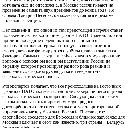
хотя дата ещё не определена, в Москве рассчитывают на
проведение саммита двух президентов до конца года. По
словам Дмитрия Пескова, он может состояться в режиме
видеоконференции.
Нет сомнений, что одной из тем предстоящей встречи станет
положение дел на восточном фланге НАТО. Именно по этой
причине последние недели активно нагнетается
информационная истерика и прощупываются позиции
сторон, которые формируются с учётом целого комплекса
факторов. Самым наглядным сейчас является муссирование
вопроса о возможном военном наступлении России на
Украину, которое провоцирует разного рода реакции и
заявления со стороны руководства и генералитета
североатлантического блока.
Ряд экспертов полагает, что всё происходящее на восточных
границах НАТО является следствием завершившегося цикла
евроатлантического расширения. Следующим логическим
шагом должны стать широкие международные
договорённости о стратегическом статусе территориальной
«прослойки» между блоком и Россией. Пресловутое
европейское соседство для Брюсселя и ближнее зарубежье для
Москвы включает в себя, как известно, три страны – Беларусь,
Украину и Молдову.