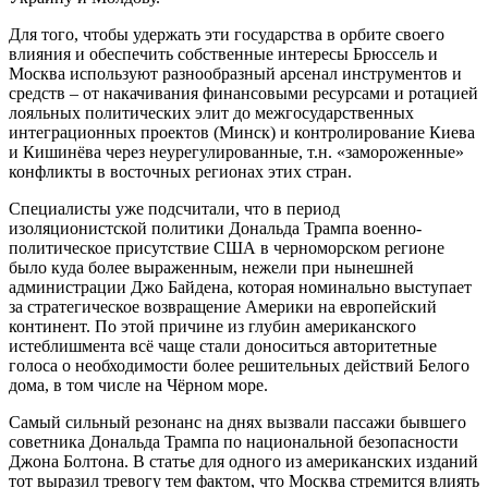
Для того, чтобы удержать эти государства в орбите своего
влияния и обеспечить собственные интересы Брюссель и
Москва используют разнообразный арсенал инструментов и
средств – от накачивания финансовыми ресурсами и ротацией
лояльных политических элит до межгосударственных
интеграционных проектов (Минск) и контролирование Киева
и Кишинёва через неурегулированные, т.н. «замороженные»
конфликты в восточных регионах этих стран.
Специалисты уже подсчитали, что в период
изоляционистской политики Дональда Трампа военно-
политическое присутствие США в черноморском регионе
было куда более выраженным, нежели при нынешней
администрации Джо Байдена, которая номинально выступает
за стратегическое возвращение Америки на европейский
континент. По этой причине из глубин американского
истеблишмента всё чаще стали доноситься авторитетные
голоса о необходимости более решительных действий Белого
дома, в том числе на Чёрном море.
Самый сильный резонанс на днях вызвали пассажи бывшего
советника Дональда Трампа по национальной безопасности
Джона Болтона. В статье для одного из американских изданий
тот выразил тревогу тем фактом, что Москва стремится влиять