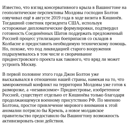
Известно, что взгляд консервативного крыла в Вашингтоне на
геополитические перспективы Молдовы господин Болтон
озвучивал ещё в августе 2019 года в ходе визита в Кишинёв.
Тогдашний советник президента США, используя
осторожные дипломатические формулировки, подтвердил
готовность Соединённых Шатов поддержать предложенный
Россией процесс утилизации боеприпасов со складов в
Колбасне и предоставить необходимую техническому помощь.
Но, похоже, что под ликвидацией старого вооружения
подразумевалось в том числе и сворачивание
приднестровского проекта как такового, что вряд ли может
устроить Москву.
В первой половине этого года Джон Болтон уже
высказывался в отношении нашей страны, намекая на то, что
замороженный конфликт на территории Молдовы уже готов к
разморозке, а «независимое» Приднестровье, изобретенное
Россией, существует отдельно от Кишинёва только благодаря
продолжающемуся военному присутствию РФ. По мнению
Болтона, простое привлечение мирового внимания к этой
аномалии потрясло бы Кремль, а новое молдавское
правительство предоставило бы Вашингтону возможность
активизировать свои действия.