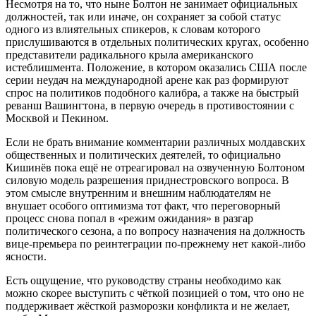
Несмотря на то, что ныне Болтон не занимает официальных
должностей, так или иначе, он сохраняет за собой статус
одного из влиятельных спикеров, к словам которого
прислушиваются в отдельных политических кругах, особенно
представители радикального крыла американского
истеблишмента. Положение, в котором оказались США после
серии неудач на международной арене как раз формируют
спрос на политиков подобного калибра, а также на быстрый
реванш Вашингтона, в первую очередь в противостоянии с
Москвой и Пекином.
Если не брать внимание комментарии различных молдавских
общественных и политических деятелей, то официально
Кишинёв пока ещё не отреагировал на озвученную Болтоном
силовую модель разрешения приднестровского вопроса. В
этом смысле внутренним и внешним наблюдателям не
внушает особого оптимизма тот факт, что переговорный
процесс снова попал в «режим ожидания» в разгар
политического сезона, а по вопросу назначения на должность
вице-премьера по реинтеграции по-прежнему нет какой-либо
ясности.
Есть ощущение, что руководству страны необходимо как
можно скорее выступить с чёткой позицией о том, что оно не
поддерживает жёсткой разморозки конфликта и не желает,