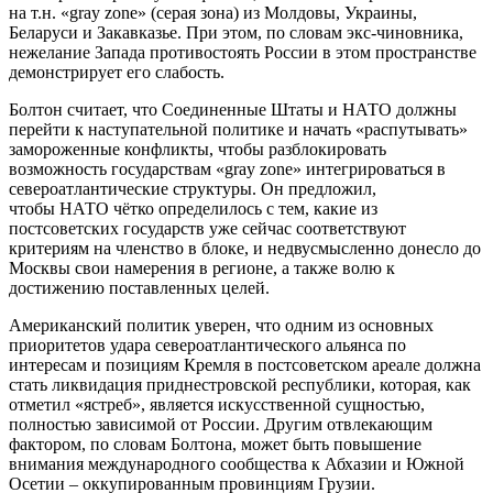
на т.н. «gray zone» (серая зона) из Молдовы, Украины,
Беларуси и Закавказье. При этом, по словам экс-чиновника,
нежелание Запада противостоять России в этом пространстве
демонстрирует его слабость.
Болтон считает, что Соединенные Штаты и НАТО должны
перейти к наступательной политике и начать «распутывать»
замороженные конфликты, чтобы разблокировать
возможность государствам «gray zone» интегрироваться в
североатлантические структуры. Он предложил,
чтобы НАТО чётко определилось с тем, какие из
постсоветских государств уже сейчас соответствуют
критериям на членство в блоке, и недвусмысленно донесло до
Москвы свои намерения в регионе, а также волю к
достижению поставленных целей.
Американский политик уверен, что одним из основных
приоритетов удара североатлантического альянса по
интересам и позициям Кремля в постсоветском ареале должна
стать ликвидация приднестровской республики, которая, как
отметил «ястреб», является искусственной сущностью,
полностью зависимой от России. Другим отвлекающим
фактором, по словам Болтона, может быть повышение
внимания международного сообщества к Абхазии и Южной
Осетии – оккупированным провинциям Грузии.