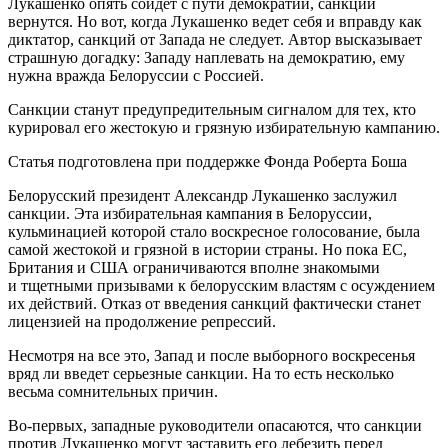
Лукашенко опять сойдет с пути демократии, санкции
вернутся. Но вот, когда Лукашенко ведет себя и вправду как
диктатор, санкций от Запада не следует. Автор высказывает
страшную догадку: Западу наплевать на демократию, ему
нужна вражда Белоруссии с Россией.
Санкции станут предупредительным сигналом для тех, кто
курировал его жестокую и грязную избирательную кампанию.
Статья подготовлена при поддержке Фонда Роберта Боша
Белорусский президент Александр Лукашенко заслужил
санкции. Эта избирательная кампания в Белоруссии,
кульминацией которой стало воскресное голосование, была
самой жестокой и грязной в истории страны. Но пока ЕС,
Британия и США ограничиваются вполне знакомыми
и тщетными призывами к белорусским властям с осуждением
их действий. Отказ от введения санкций фактически станет
лицензией на продолжение репрессий.
Несмотря на все это, Запад и после выборного воскресенья
вряд ли введет серьезные санкции. На то есть несколько
весьма сомнительных причин.
Во-первых, западные руководители опасаются, что санкции
против Лукашенко могут заставить его лебезить перед