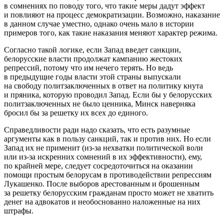
в сомнениях по поводу того, что такие меры дадут эффект
и повлияют на процесс демократизации. Возможно, наказание
в данном случае уместно, однако очень мало в истории
примеров того, как такие наказания меняют характер режима.
Согласно такой логике, если Запад введет санкции,
белорусские власти продолжат кампанию жестоких
репрессий, потому что им нечего терять. Но ведь
в предыдущие годы власти этой страны выпускали
на свободу политзаключенных в ответ на политику кнута
и пряника, которую проводил Запад. Если бы у белорусских
политзаключенных не было ценника, Минск наверняка
бросил бы за решетку их всех до единого.
Справедливости ради надо сказать, что есть разумные
аргументы как в пользу санкций, так и против них. Но если
Запад их не применит (из-за нехватки политической воли
или из-за искренних сомнений в их эффективности), ему,
по крайней мере, следует сосредоточиться на оказании
помощи простым белорусам в противодействии репрессиям
Лукашенко. После выборов арестованным и брошенным
за решетку белорусским гражданам просто может не хватить
денег на адвокатов и необоснованно наложенные на них
штрафы.