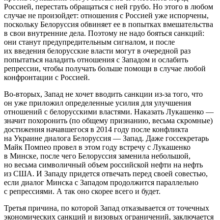
Россией, перестать обращаться с ней грубо. Но этого в любом
случае не произойдет: отношения с Россией уже испорчены,
поскольку Белоруссия обвиняет ее в попытках вмешательства
в свои внутренние дела. Поэтому не надо бояться санкций:
они станут предупредительным сигналом, и после
их введения белорусские власти могут в очередной раз
попытаться наладить отношения с Западом и ослабить
репрессии, чтобы получать больше помощи в случае любой
конфронтации с Россией.
Во-вторых, Запад не хочет вводить санкции из-за того, что
он уже приложил определенные усилия для улучшения
отношений с белорусскими властями. Наказать Лукашенко —
значит похоронить (по общему признанию, весьма скромные)
достижения начавшегося в 2014 году после конфликта
на Украине диалога Белоруссия — Запад. Даже госсекретарь
Майк Помпео провел в этом году встречу с Лукашенко
в Минске, после чего Белоруссия заменила небольшой,
но весьма символичный объем российской нефти на нефть
из США. И Западу придется отвечать перед своей совестью,
если диалог Минска с Западом продолжится параллельно
с репрессиями. А так оно скорее всего и будет.
Третья причина, по которой Запад отказывается от точечных
экономических санкций и визовых ограничений, заключается