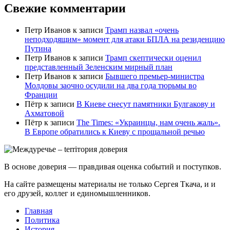
Свежие комментарии
Петр Иванов
к записи
Трамп назвал «очень
неподходящим» момент для атаки БПЛА на резиденцию
Путина
Петр Иванов
к записи
Трамп скептически оценил
представленный Зеленским мирный план
Петр Иванов
к записи
Бывшего премьер-министра
Молдовы заочно осудили на два года тюрьмы во
Франции
Пётр
к записи
В Киеве снесут памятники Булгакову и
Ахматовой
Пётр
к записи
Тhe Times: «Украинцы, нам очень жаль».
В Европе обратились к Киеву с прощальной речью
В основе доверия — правдивая оценка событий и поступков.
На сайте размещены материалы не только Сергея Ткача, и и
его друзей, коллег и единомышленников.
Главная
Политика
История