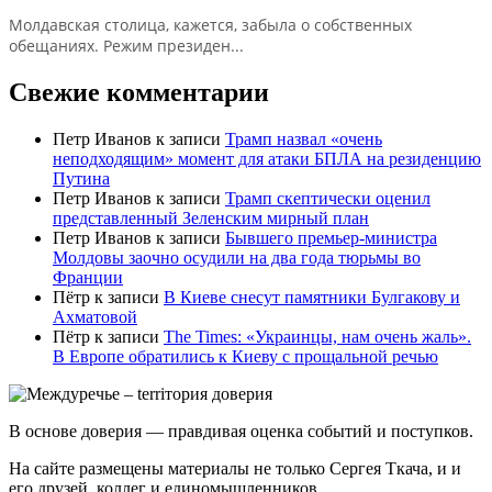
Молдавская столица, кажется, забыла о собственных
обещаниях. Режим президен...
Свежие комментарии
Петр Иванов
к записи
Трамп назвал «очень
неподходящим» момент для атаки БПЛА на резиденцию
Путина
Петр Иванов
к записи
Трамп скептически оценил
представленный Зеленским мирный план
Петр Иванов
к записи
Бывшего премьер-министра
Молдовы заочно осудили на два года тюрьмы во
Франции
Пётр
к записи
В Киеве снесут памятники Булгакову и
Ахматовой
Пётр
к записи
Тhe Times: «Украинцы, нам очень жаль».
В Европе обратились к Киеву с прощальной речью
В основе доверия — правдивая оценка событий и поступков.
На сайте размещены материалы не только Сергея Ткача, и и
его друзей, коллег и единомышленников.