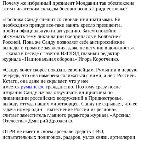
Почему же избранный президент Молдавии так обеспокоена
этим гигантским складом боеприпасов в Приднестровье?
«Госпожа Санду спешит со своими инициативами. Ей
необходимо прежде все-таки занять кресло президента,
пройти официальную инаугурацию. Затем спокойно
обсуждать тему ликвидации боеприпасов в Колбасне с
Россией. Пока же Санду позволяет себе антироссийские
выпады и громкие заявления, даже не вступив в должность»,
– сказал в беседе с газетой ВЗГЛЯД главный редактор
журнала «Национальная оборона» Игорь Коротченко.
«Санду хочет скорее показать европейцам, Румынии в первую
очередь, что она намерена сближаться с ними, а не с Россией.
Кстати, она даже не скрывает, что у нее
имеется
румынское
гражданство. Поэтому сразу после
избрания Санду начала озвучивать инициативы по
ликвидации российских вооружений в Приднестровье,
выводу оттуда наших миротворцев. Санду не скрывает, что ее
задача номер один – вытеснение России из региона», –
считает заместитель главного редактора журнала «Арсенал
Отечества» Дмитрий Дрозденко.
ОГРВ не имеет в своем арсенале средств ПВО,
испытательных полигонов, радаров, узлов связи, артиллерии,