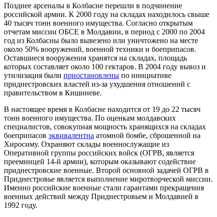
Позднее арсеналы в Колбасне перешли в подчинение
российской армии. К 2000 году на складах находилось свыше
40 тысяч тонн военного имущества. Согласно открытым
отчетам миссии ОБСЕ в Молдавии, в период с 2000 по 2004
год из Колбасны было вывезено или уничтожено на месте
около 50% вооружений, военной техники и боеприпасов.
Оставшиеся вооружения хранятся на складах, площадь
которых составляет около 100 гектаров. В 2004 году вывоз и
утилизация были
приостановлены
по инициативе
приднестровских властей из-за ухудшения отношений с
правительством в Кишиневе.
В настоящее время в Колбасне находится от 19 до 22 тысяч
тонн военного имущества. По оценкам молдавских
специалистов, совокупная мощность хранящихся на складах
боеприпасов
эквивалентна
атомной бомбе, сброшенной на
Хиросиму. Охраняют склады военнослужащие из
Оперативной группы российских войск (ОГРВ, является
преемницей 14-й армии), которым оказывают содействие
приднестровские военные. Второй основной задачей ОГРВ в
Приднестровье является выполнение миротворческой миссии.
Именно российские военные стали гарантами прекращения
военных действий между Приднестровьем и Молдавией в
1992 году.