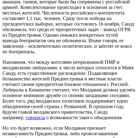
авиации, танков, которые были бы сопряжены с российской
армией. Комплектование происходит в основном за счет
местных жителей. Численность российского контингента
составляет 1,1 тыс. человек. Сразу после победы на
президентских выборах, которые состоялись 16 ноября, Санду
обозначила, что среди ее приоритетных задач – вывод ОГРВ
из Приднестровья. Однако никаких конкретных путей
вывода боеприпасов она не обозначила. Иначе говоря, ее
заявления – исключительно политические, и заботят ее вовсе
не боеприпасы.
Напомним, что между жителями непризнанной ПМР и
молдавскими либералами, к числу которых относится и Майя
Санду, есть существенное расхождение. Подавляющее
большинство жителей Приднестровья и местные власти
считают своим приоритетом близкие отношения с Россией.
Либералы в Кишиневе считают, что Молдавия должна уделять
основное внимание дружбе со своими западными соседями.
Более того, ряд молдавских политиков поддерживает идею
объединения своей страны с Румынией. В прошлом году,
будучи главой молдавского правительства, Санду,
например,
говорила
о возможности такого объединения.
Но это будет возможно, если Молдавия признает
независимость Приднестровья, либо провозглашенная