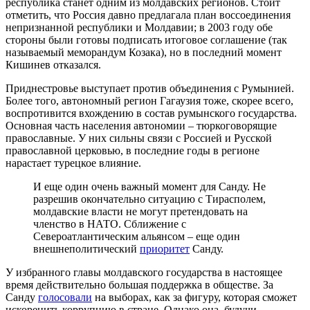
республика станет одним из молдавских регионов. Стоит
отметить, что Россия давно предлагала план воссоединения
непризнанной республики и Молдавии; в 2003 году обе
стороны были готовы подписать итоговое соглашение (так
называемый меморандум Козака), но в последний момент
Кишинев отказался.
Приднестровье выступает против объединения с Румынией.
Более того, автономный регион Гагаузия тоже, скорее всего,
воспротивится вхождению в состав румынского государства.
Основная часть населения автономии – тюркоговорящие
православные. У них сильны связи с Россией и Русской
православной церковью, в последние годы в регионе
нарастает турецкое влияние.
И еще один очень важный момент для Санду. Не
разрешив окончательно ситуацию с Тирасполем,
молдавские власти не могут претендовать на
членство в НАТО. Сближение с
Североатлантическим альянсом – еще один
внешнеполитический
приоритет
Санду.
У избранного главы молдавского государства в настоящее
время действительно большая поддержка в обществе. За
Санду
голосовали
на выборах, как за фигуру, которая сможет
искоренить коррупцию в стране. Однако она, будучи