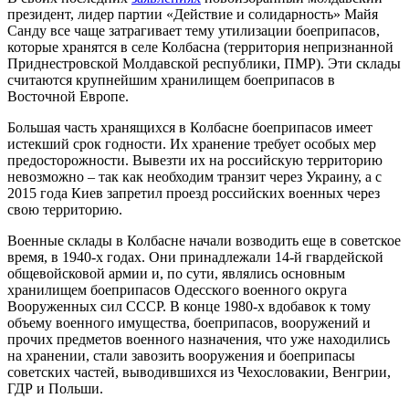
президент, лидер партии «Действие и солидарность» Майя
Санду все чаще затрагивает тему утилизации боеприпасов,
которые хранятся в селе Колбасна (территория непризнанной
Приднестровской Молдавской республики, ПМР). Эти склады
считаются крупнейшим хранилищем боеприпасов в
Восточной Европе.
Большая часть хранящихся в Колбасне боеприпасов имеет
истекший срок годности. Их хранение требует особых мер
предосторожности. Вывезти их на российскую территорию
невозможно – так как необходим транзит через Украину, а с
2015 года Киев запретил проезд российских военных через
свою территорию.
Военные склады в Колбасне начали возводить еще в советское
время, в 1940-х годах. Они принадлежали 14-й гвардейской
общевойсковой армии и, по сути, являлись основным
хранилищем боеприпасов Одесского военного округа
Вооруженных сил СССР. В конце 1980-х вдобавок к тому
объему военного имущества, боеприпасов, вооружений и
прочих предметов военного назначения, что уже находились
на хранении, стали завозить вооружения и боеприпасы
советских частей, выводившихся из Чехословакии, Венгрии,
ГДР и Польши.