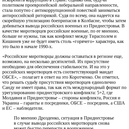
политиком проевропейской либеральной направленности,
стала попутно с антикоррупционной повесткой заниматься
антироссийской риторикой. Судя по всему, она надеется на
скорейшую утилизацию боеприпасов в Колбасне, чтобы затем
добиваться вывода российских военных из Приднестровья. В
качестве миротворцев российские военные, по ее мнению,
больше не нужны, так как конфликт между Тирасполем и
Кишинев уже не будет иметь столь «горячего» характера, как
это было в начале 1990-х.
«Российские миротворцы должны оставаться в регионе еще,
возможно, на несколько десятилетий. Их присутствие
необходимо для обеспечения стабильности. И на это у
российских миротворцев есть соответствующий мандат
ОБСЕ», – полагает в ответ на это Коротченко. Он отметил,
что решать судьбу присутствия миротворцев единолично
Санду не имеет права, так как есть международный формат по
урегулированию приднестровского конфликта: 5+2, где
Молдавия и Приднестровье – стороны конфликта, Россия и
Украина – гаранты и посредники, ОБСЕ – посредник, а США
и ЕС – наблюдатели.
По мнению Дрозденко, ситуация в Приднестровье
в случае вывода российских миротворцев снова
может быстро перерасти в вооруженное