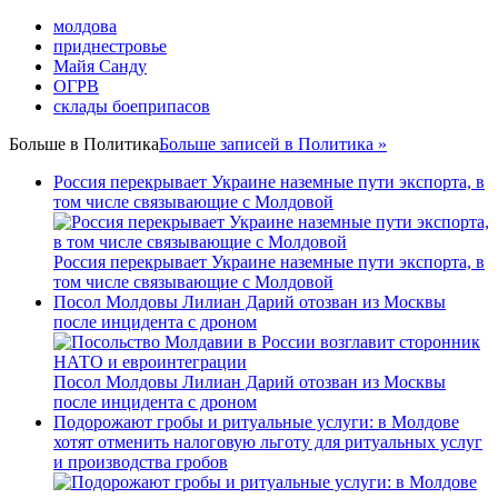
молдова
приднестровье
Майя Санду
ОГРВ
склады боеприпасов
Больше в
Политика
Больше записей в Политика »
Россия перекрывает Украине наземные пути экспорта, в
том числе связывающие с Молдовой
Россия перекрывает Украине наземные пути экспорта, в
том числе связывающие с Молдовой
Посол Молдовы Лилиан Дарий отозван из Москвы
после инцидента с дроном
Посол Молдовы Лилиан Дарий отозван из Москвы
после инцидента с дроном
Подорожают гробы и ритуальные услуги: в Молдове
хотят отменить налоговую льготу для ритуальных услуг
и производства гробов