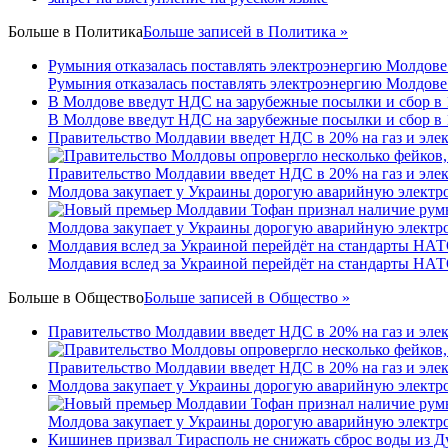
Больше в
Политика
Больше записей в Политика »
Румыния отказалась поставлять электроэнергию Молдове
Румыния отказалась поставлять электроэнергию Молдове
В Молдове введут НДС на зарубежные посылки и сбор в 
В Молдове введут НДС на зарубежные посылки и сбор в 
Правительство Молдавии введет НДС в 20% на газ и эле
Правительство Молдавии введет НДС в 20% на газ и эле
Молдова закупает у Украины дорогую аварийную электроэ
Молдова закупает у Украины дорогую аварийную электроэ
Молдавия вслед за Украиной перейдёт на стандарты НА
Молдавия вслед за Украиной перейдёт на стандарты НА
Больше в
Общество
Больше записей в Общество »
Правительство Молдавии введет НДС в 20% на газ и эле
Правительство Молдавии введет НДС в 20% на газ и эле
Молдова закупает у Украины дорогую аварийную электроэ
Молдова закупает у Украины дорогую аварийную электроэ
Кишинев призвал Тирасполь не снижать сброс воды из Д