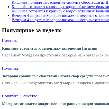
Кишинев призвал Тирасполь не снижать сброс воды из Д
Кишинёв готовится к кризису с водоснабжением: больни
Кишинёв готовится к кризису с водоснабжением: больни
Вечером 4 августа в Молдове возможны веерные отключе
Вечером 4 августа в Молдове возможны веерные отключе
Популярное за неделю
Политика
Кишинев готовится к демонтажу автономии Гагаузии
Парламент Молдавии приступил к реформе избирательной сист
Политика
Захарова сравнила с сюжетами Гоголя сбор средств посол
Официальный представитель МИД Мария Захарова с иронией 
Политика
,
Общество
Молдавские власти вводят новые ограничения для экономи