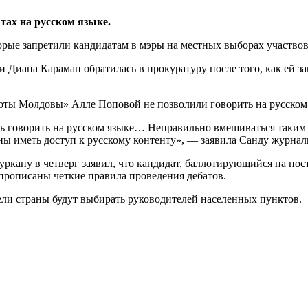
тах на русском языке.
е запретили кандидатам в мэры на местных выборах участвоват
Диана Караман обратилась в прокуратуру после того, как ей зап
оты Молдовы» Алле Поповой не позволили говорить на русском 
ь говорить на русском языке… Неправильно вмешиваться таким о
ны иметь доступ к русскому контенту», — заявила Санду журнал
кану в четверг заявил, что кандидат, баллотирующийся на пост
 прописаны четкие правила проведения дебатов.
ли страны будут выбирать руководителей населенных пунктов.