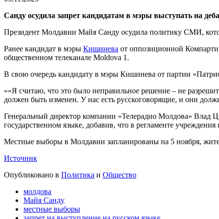
Санду осудила запрет кандидатам в мэры выступать на деба
Президент Молдавии Майя Санду осудила политику СМИ, которы
Ранее кандидат в мэры
Кишинева
от оппозиционной Компартии 
общественном телеканале Moldova 1.
В свою очередь кандидату в мэры Кишинева от партии «Патри
«»Я считаю, что это было неправильное решение – не разрешит
должен быть изменен. У нас есть русскоговорящие, и они долж
Генеральный директор компании «Телерадио Молдова» Влад Цур
государственном языке, добавив, что в регламенте учреждения
Местные выборы в Молдавии запланированы на 5 ноября, жите
Источник
Опубликовано в
Политика
и
Общество
молдова
Майя Санду
местные выборы
запрет на выступление на русском языке