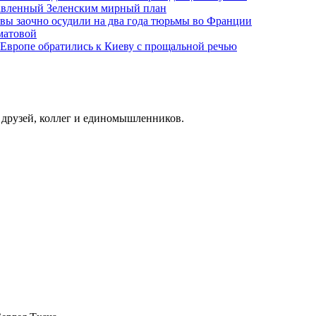
тавленный Зеленским мирный план
ы заочно осудили на два года тюрьмы во Франции
матовой
 Европе обратились к Киеву с прощальной речью
о друзей, коллег и единомышленников.