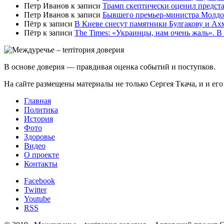
Петр Иванов
к записи
Трамп скептически оценил предс
Петр Иванов
к записи
Бывшего премьер-министра Молдов
Пётр
к записи
В Киеве снесут памятники Булгакову и Ах
Пётр
к записи
Тhe Times: «Украинцы, нам очень жаль». В
В основе доверия — правдивая оценка событий и поступков.
На сайте размещены материалы не только Сергея Ткача, и и ег
Главная
Политика
История
Фото
Здоровье
Видео
О проекте
Контакты
Facebook
Twitter
Youtube
RSS