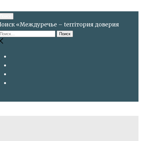
Поиск
Поиск «Междуречье – terriтория доверия