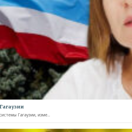
Гагаузии
стемы Гагаузии, изме...