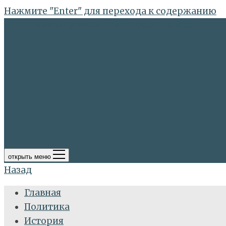
Нажмите "Enter" для перехода к содержанию
«Междуречье – terriтория доверия
открыть меню
Назад
Главная
Политика
История