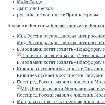
Майя Санду
Дмитрий Песков
российские военные в Приднестровье
Больше в
Политика
Больше записей в Полити
Мид России раскритиковал антироссий
Мид России раскритиковал антироссий
В Молдавии хотят создать «Платформу 
В Молдавии хотят создать «Платформу 
Кишинев пускает в ход против Гагаузии
Кишинев пускает в ход против Гагаузии
Постпред России заявил о лишении Мол
Постпред России заявил о лишении Мол
Молдова готовится к прекращению пост