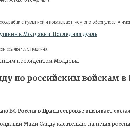
нестровского конфликта.
ссарабии с Румынией и показывает, чем оно обернулось. А им
й ссылке" А.С.Пушкина.
нду по российским войскам в
чию ВС России в Приднестровье вызывает сожа
лдавии Майи Санду касательно наличия российс