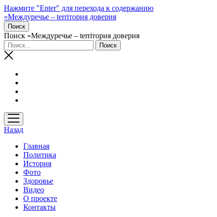
Нажмите "Enter" для перехода к содержанию
«Междуречье – terriтория доверия
Поиск
Поиск «Междуречье – terriтория доверия
открыть
меню
Назад
Главная
Политика
История
Фото
Здоровье
Видео
О проекте
Контакты