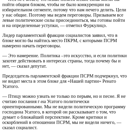
пойти общим блоком, чтобы не было конкуренции на
избирательном сегменте, потому что нам нечего делить. Цели
у нас общие. Поэтому мы ведем переговоры. Призываем все
левые политические силы присоединиться, мы готовы пойти
и на определенные уступки, — отметил Фуркулицэ.
Лидер парламентской фракции социалистов заявил, что в
блоке могло бы найтись место ПКРМ, с которыми ПСРМ
намерено начать переговоры.
— Это намерение. Политика –это искусство, и если политики
захотят действовать в интересах страны, тогда почему бы и
нет, — сказал депутат.
Председатель парламентской фракции ПСРМ подчеркнул, что
не видит места в этом блоке для «Нашей партии» Ренато
Усатого.
— Птицу можно узнать не только по перьям, но и песне. Я не
считаю послания г-на Усатого политически
ориентированными. Мы не видели политическую программу
господина Усатого, в которой он рассказывает о том, что
думает о ближайшей перспективе. Кроме критики и
оскорблений в отношении ПСРМ, мы не видели ничего, —
сказал социалист.