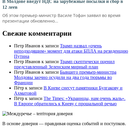
В Молдове введут НДС на зарубежные посылки и сбор в
12 леев
Об этом премьер-министр Василе Тофан заявил во время
презентации обновленно...
Свежие комментарии
Петр Иванов
к записи
Трамп назвал «очень
неподходящим» момент для атаки БПЛА на резиденцию
Путина
Петр Иванов
к записи
Трамп скептически оценил
представленный Зеленским мирный план
Петр Иванов
к записи
Бывшего премьер-министра
Молдовы заочно осудили на два года тюрьмы во
Франции
Пётр
к записи
В Киеве снесут памятники Булгакову и
Ахматовой
Пётр
к записи
Тhe Times: «Украинцы, нам очень жаль».
В Европе обратились к Киеву с прощальной речью
В основе доверия — правдивая оценка событий и поступков.