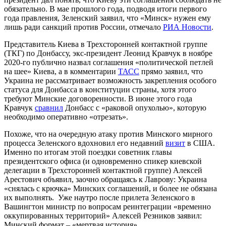
обязательно. В мае прошлого года, подводя итоги первого
года правления, Зеленский заявил, что «Минск» нужен ему
лишь ради санкций против России, отмечало
РИА Новости
.
Представитель Киева в Трехсторонней контактной группе
(ТКГ) по Донбассу, экс-президент Леонид Кравчук в ноябре
2020-го публично назвал соглашения «политической петлей
на шее» Киева, а в комментарии
ТАСС
прямо заявил, что
Украина не рассматривает возможность закрепления особого
статуса для Донбасса в конституции страны, хотя этого
требуют Минские договоренности. В июне этого года
Кравчук
сравнил
Донбасс с «раковой опухолью», которую
необходимо оперативно «отрезать».
Похоже, что на очередную атаку против Минского мирного
процесса Зеленского вдохновил его недавний
визит
в США.
Именно по итогам этой поездки советник главы
президентского офиса (и одновременно спикер киевской
делегации в Трехсторонней контактной группе) Алексей
Арестович объявил, заочно обращаясь к Лаврову: Украина
«снялась с крючка» Минских соглашений, и более не обязана
их выполнять. Уже наутро после прилета Зеленского в
Вашингтон министр по вопросам реинтеграции «временно
оккупированных территорий» Алексей Резников заявил:
Минский формат – «мертвая история».