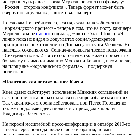
исчерпан чуть ранее – когда Меркель перешла на формулу:
«Россия – сторона конфликта». Теперь формат может быть
свернут официально», – посетовал эксперт.
По словам Погребинского, вся надежда на возобновление
«нормандского процесса» теперь в том, что на посту канцлера
Меркель вскоре
сменит
социал-демократ Олаф Шольц. «Я
лично пока не видел в документах социал-демократов
принципиальных отличий по Донбассу от курса Меркель. Но
надежды сохраняются. Социал-демократы твердо поддержали
«Северный поток-2», а это обстоятельство может привести к
большему взаимопониманию Москвы и Берлина, в том числе,
на площадке «нормандского формата», – подчеркнул
политолог.
«Политическая петля» на шее Киева
Киев давно саботирует исполнение Минских соглашений де-
факто и при этом не раз пытался и де-юре избавиться от них.
Так украинская сторона действовала при Петре Порошенко,
так же продолжает действовать и с приходом к власти
Владимира Зеленского.
На первой масштабной пресс-конференции в октябре 2019-го
– всего через полгода после своего избрания, новый
президент дал понять, что Киеву эти соглашения соблюдать не