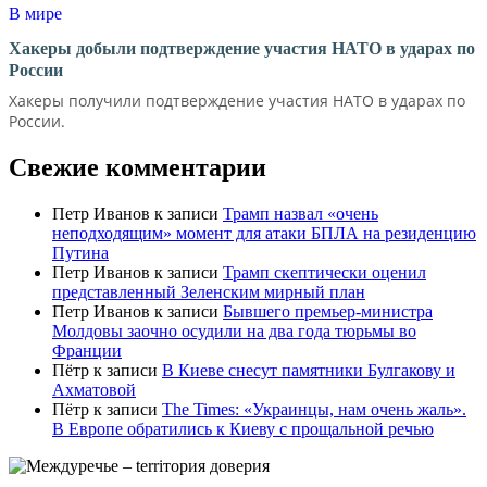
В мире
Хакеры добыли подтверждение участия НАТО в ударах по
России
Хакеры получили подтверждение участия НАТО в ударах по
России.
Свежие комментарии
Петр Иванов
к записи
Трамп назвал «очень
неподходящим» момент для атаки БПЛА на резиденцию
Путина
Петр Иванов
к записи
Трамп скептически оценил
представленный Зеленским мирный план
Петр Иванов
к записи
Бывшего премьер-министра
Молдовы заочно осудили на два года тюрьмы во
Франции
Пётр
к записи
В Киеве снесут памятники Булгакову и
Ахматовой
Пётр
к записи
Тhe Times: «Украинцы, нам очень жаль».
В Европе обратились к Киеву с прощальной речью