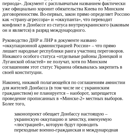
периода». Документ с расплывчатым названием фактически
уже официально хоронит обязательства Киева по Минским
договоренностям. Во-первых, закон прямо определяет Россию
как «страну-агрессора» и «оккупанта», что переводит
конфликт в Донбассе из статуса внутриукраинского (каковым
он и является) в разряд международного.
Руководство ДНР и ЛНР в документе названо
«оккупационной администрацией России» – что прямо
лишает народные республики ранга участниц переговоров.
Никакого особого статуса «отдельные районы Донецкой и
Луганской областей» не получат, хотя по Минским
соглашениям этот статус Украина обязывалась закрепить в
своей конституции.
Наконец, никакой полагающейся по соглашениям амнистии
для жителей Донбасса (в том числе не с украинским
гражданством) не планируется – наоборот, запрещается
проведение прописанных в «Минске-2» местных выборов.
Более того,
законопроект обещает Донбассу настоящую –
украинскую оккупацию и зачистку, именуемую
«люстрацией», которую будут проводить
переходные военно-гражданская и международная