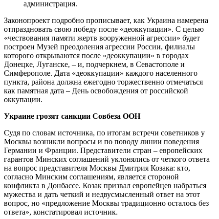
администрация.
Законопроект подробно прописывает, как Украина намерена
отпраздновать свою победу после «деоккупации». С целью
«чествования памяти жертв вооруженной агрессии» будет
построен Музей преодоления агрессии России, филиалы
которого открываются после «деоккупации» в городах
Донецке, Луганске, – и, подчеркнем, в Севастополе и
Симферополе. Дата «деоккупации» каждого населенного
пункта, района должна ежегодно торжественно отмечаться
как памятная дата – День освобождения от российской
оккупации.
Украине грозят санкции Совбеза ООН
Судя по словам источника, по итогам встречи советников у
Москвы возникли вопросы и по поводу линии поведения
Германии и Франции. Представители стран – европейских
гарантов Минских соглашений уклонялись от четкого ответа
на вопрос представителя Москвы Дмитрия Козака: кто,
согласно Минским соглашениям, является стороной
конфликта в Донбассе. Козак призвал европейцев набраться
мужества и дать четкий и недвусмысленный ответ на этот
вопрос, но «предложение Москвы традиционно осталось без
ответа», констатировал источник.