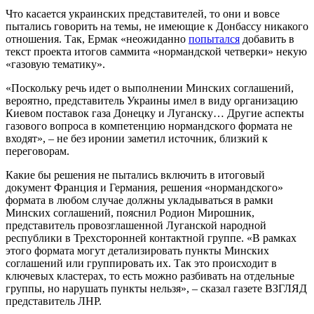
Что касается украинских представителей, то они и вовсе
пытались говорить на темы, не имеющие к Донбассу никакого
отношения. Так, Ермак «неожиданно
попытался
добавить в
текст проекта итогов саммита «нормандской четверки» некую
«газовую тематику».
«Поскольку речь идет о выполнении Минских соглашений,
вероятно, представитель Украины имел в виду организацию
Киевом поставок газа Донецку и Луганску… Другие аспекты
газового вопроса в компетенцию нормандского формата не
входят», – не без иронии заметил источник, близкий к
переговорам.
Какие бы решения не пытались включить в итоговый
документ Франция и Германия, решения «нормандского»
формата в любом случае должны укладываться в рамки
Минских соглашений, пояснил Родион Мирошник,
представитель провозглашенной Луганской народной
республики в Трехсторонней контактной группе. «В рамках
этого формата могут детализировать пункты Минских
соглашений или группировать их. Так это происходит в
ключевых кластерах, то есть можно разбивать на отдельные
группы, но нарушать пункты нельзя», – сказал газете ВЗГЛЯД
представитель ЛНР.