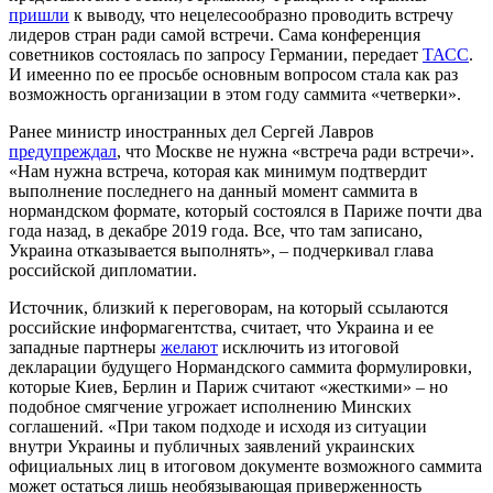
пришли
к выводу, что нецелесообразно проводить встречу
лидеров стран ради самой встречи. Сама конференция
советников состоялась по запросу Германии, передает
ТАСС
.
И имеенно по ее просьбе основным вопросом стала как раз
возможность организации в этом году саммита «четверки».
Ранее министр иностранных дел Сергей Лавров
предупреждал
, что Москве не нужна «встреча ради встречи».
«Нам нужна встреча, которая как минимум подтвердит
выполнение последнего на данный момент саммита в
нормандском формате, который состоялся в Париже почти два
года назад, в декабре 2019 года. Все, что там записано,
Украина отказывается выполнять», – подчеркивал глава
российской дипломатии.
Источник, близкий к переговорам, на который ссылаются
российские информагентства, считает, что Украина и ее
западные партнеры
желают
исключить из итоговой
декларации будущего Нормандского саммита формулировки,
которые Киев, Берлин и Париж считают «жесткими» – но
подобное смягчение угрожает исполнению Минских
соглашений. «При таком подходе и исходя из ситуации
внутри Украины и публичных заявлений украинских
официальных лиц в итоговом документе возможного саммита
может остаться лишь необязывающая приверженность