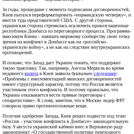
За годы, прошедшие с момента подписания договоренностей,
Киев пытался переформатировать «нормандскую четверку», и
ввести туда представителей США. С другой стороны,
украинская сторона стремилась исключить провозглашенные
республики Донбасса из переговорного процесса. Программа-
максимум Киева – навязать мировому сообществу свою точку
зрения на конфликт в Донбассе как на «российско-
украинскую войну», а не как на следствие внутриукраинских
противоречий.
И похоже, что Запад дает Украине понять, что поддержит
такую трактовку. Так, например, Ангела Меркель во время
недавнего
визита
в Киев заявила буквально
следующее
:
«Проблемы с имплементацией минских договоренностей
имеют структурный характер, потому что Россия является
участником этого конфликта. И поэтому правильно, что
Украина отказывается вести прямые переговоры с
сепаратистами». К слову, заметим, что в Москве лидер ФРГ
говорила прямо противоположные вещи.
Получив одобрение Запада, Киев решил подвести под тезис
«Россия – участник конфликта в Донбассе» законодательную
базу. 9 августа украинский кабмин внес в Верховную раду
законопроект «О государственной политике переходного